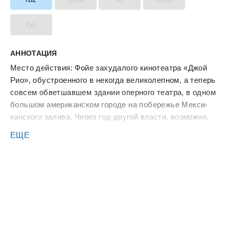
txt
АННОТАЦИЯ
Мес­то дей­ствия: Фойе за­худа­лого ки­ноте­ат­ра «Джой
Рио», обус­тро­ен­но­го в не­ког­да ве­лико­леп­ном, а те­перь
сов­сем об­ветшав­шем зда­нии опер­но­го те­ат­ра, в од­ном
боль­шом аме­рикан­ском го­роде на по­бережье Мек­си­
кан­ско­го за­лива. Че­рез год-дру­гой влас­ти, воз­можно,
приз­на­ют сос­то­яние ста­рого те­ат­ра ава­рий­ным и оп­ре­
ЕЩЕ
делят его под снос, или от­рестав­ри­ру­ют уже в ка­чес­
тве ис­то­ричес­кой дос­топри­меча­тель­нос­ти; по­ка же, он
сто­ит за­пущен­ным и ни­кому не нуж­ным, и его блис­та­
тель­ное прош­лое уга­дыва­ет­ся лишь по от­дель­ным
смут­ным на­мекам — сох­ра­нив­шимся на сте­нах дра­
пиров­кам из крас­ной да­мас­тной тка­ни, мес­та­ми изод­
ранным и по­чер­невшим, и по­золо­чен­ной скуль­пту­ре
ним­фы, вы­пол­ненной в сти­ле ба­рок­ко, что зас­ты­ла в