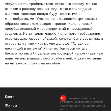
Актуальность проблематики, взятой за основу, можно
отнести к разряду вечных, ведь пока есть люди их
взаимоотношения всегда будут сложными и
многообразными. Умелое использование зрительных
образов писателем создает принципиально новый,
преобразованный мир, энергичный и насыщенный
красками. Из-за талантливого и опытного изображения
окружающих героев пейзажей, хочется быть среди них и
оставаться с ними как можно дольше. "Следи за
лестницей в потемки" Уильямс Теннесси читать
бесплатно онлайн увлекательно, порой напоминает нам
нашу жизнь, видишь самого себя в ней, и уже смотришь
на читаемое словно на пособие.
Книги
Внимание! Сайт может
содержать информацию, предна­
Жанры
значенную для лиц, дости­гших 18
лет.