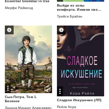
Essential
Grammar
in
Use
Выйди из зоны
Мерфи Раймонд
комфорта. Измени свою жизнь. 21 метод повышения личной эффективности
Трейси Брайан
Сын Петра. Том 1.
Сладкое
Искушение
(ЛП)
Бесенок
Рейли Кора
Ланцов Михаил Алексеевич