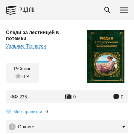
РИДЛИ
Следи за лестницей в
потемки
Уильямс Теннесси
Рейтинг
0
235
0
0
Мне нравится
0
О книге