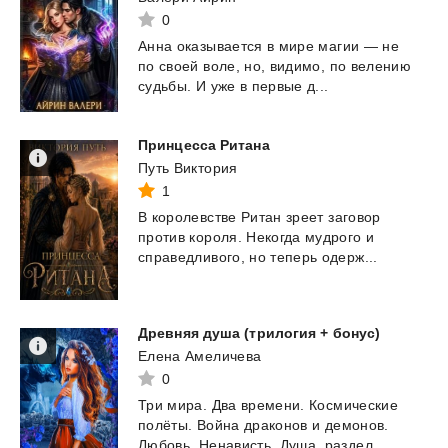
0
Анна
оказывается
в
мире
магии
—
не
по
своей
воле,
но,
видимо,
по
велению
судьбы.
И
уже
в
первые
д...
Принцесса
Ритана
Путь Виктория
1
В
королевстве
Ритан
зреет
заговор
против
короля.
Некогда
мудрого
и
справедливого,
но
теперь
одерж...
Древняя
душа
(трилогия
+
бонус)
Елена Амеличева
0
Три
мира.
Два
времени.
Космические
полёты.
Война
драконов
и
демонов.
Любовь.
Ненависть.
Душа,
раздел...