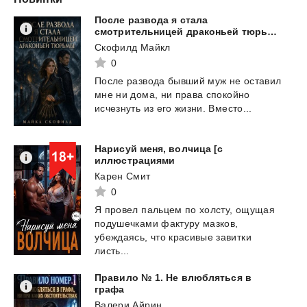
После развода я стала
смотрительницей драконьей тюрьмы
Скофилд Майкл
0
После
развода
бывший
муж
не
оставил
мне
ни
дома,
ни
права
спокойно
исчезнуть
из
его
жизни.
Вместо...
Нарисуй меня, волчица [с
иллюстрациями
Карен Смит
0
Я провел пальцем по холсту, ощущая
подушечками фактуру мазков,
убеждаясь, что красивые завитки
листь...
Правило № 1. Не влюбляться в
графа
Валери Айрин