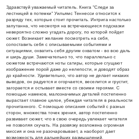
Здравствуй уважаемый читатель. Книга "Следи за
лестницей в потемки" Уильямс Теннесси относится к
разряду тех, которые стоит прочитать. Интрига настолько
запутанна, что несмотря на встречающиеся подсказки
невероятно сложно угадать дорогу, по которой пойдет
сюжет. Возникает желание посмотреть на себя,
сопоставить себя с описываемыми событиями и
ситуациями, охватить себя другим охватом - во всю даль
и ширь души. Замечательно то, что параллельно с
сюжетом встречаются ноты сатиры, которые сгущают
изображение порой даже до нелепости, и доводят образ
до крайности. Удивительно, что автор не делает никаких
выводов, он радуется и огорчается, веселится и грустит,
загорается и остывает вместе со своими героями. С
помощью намеков, малозначимых деталей постепенно
вырастает главное целое, убеждая читателя в реальности
прочитанного. С помощью описания событий с разных
сторон, множества точек зрения, автор постепенно
развивает сюжет, что в свою очередь увлекает читателя
не позволяя скучать. На развязку возложена огромная
миссия и она не разочаровывает, а наоборот дает
возможность для дальнейших размышлений.