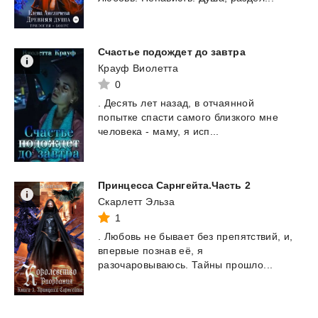
Счастье
подождет
до
завтра
Крауф Виолетта
0
.
Десять
лет
назад,
в
отчаянной
попытке
спасти
самого
близкого
мне
человека
-
маму,
я
исп...
Принцесса
Сарнгейта.Часть
2
Скарлетт Эльза
1
.
Любовь
не
бывает
без
препятствий,
и,
впервые
познав
её,
я
разочаровываюсь.
Тайны
прошло...