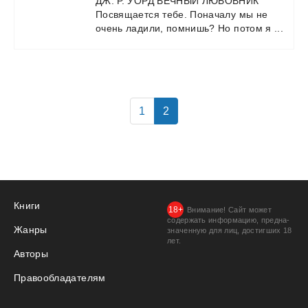
ДЖ.
Р.
УОРД
ВЕЧНЫЙ
ЛЮБОВНИК
Посвящается
тебе.
Поначалу
мы
не
очень
ладили,
помнишь?
Но
потом
я
...
1
2
Книги
Внимание! Сайт может
содержать информацию, предна­
Жанры
значенную для лиц, дости­гших 18
лет.
Авторы
Правообладателям