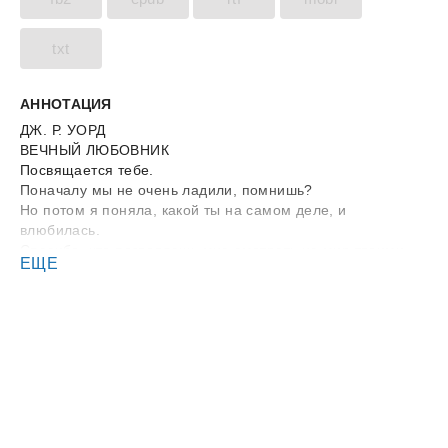
txt
АННОТАЦИЯ
ДЖ. Р. УОРД
ВЕЧНЫЙ ЛЮБОВНИК
Посвящается тебе.
Поначалу мы не очень ладили, помнишь?
Но потом я поняла, какой ты на самом деле, и
влюбилась.
Спасибо, что позволяешь мне смотреть на мир твоими
ЕЩЕ
глазами и
иногда ступать по земле в твоих ботинках.
Ты такой… красивый.
Благодарности
С невероятной благодарностью — всем читателям серии
«Братство черного кинжала».
Без вас братья не появились бы на этих страницах.
Огромная благодарность — Карен Солем, Каре Чезаре,
Клэр Зион, Каре Уэлш, Роуз Хильяр.