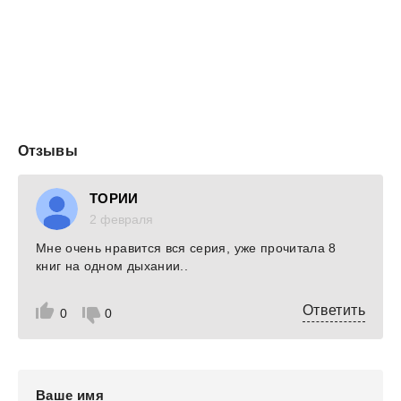
С любовью к моей семье и друзьям и с уважением к
моему исполнительному комитету — Сью Грэфтон,
доктору Джессике Андерсон, Бэтси Воган.
Глава 1
— Ви, черт бы тебя побрал! — вскричал, не выдержав,
Буч О’Нил. — Ты меня доведешь!
Он перерыл весь ящик в поисках носков из черного
шелка, но в пару нашлись только из хлопка, белые.
Минуточку! Он выудил один шелковый носок. Недурной
Отзывы
улов.
<...
ТОРИИ
2 февраля
Мне очень нравится вся серия, уже прочитала 8
книг на одном дыхании..
Ответить
0
0
Ваше имя