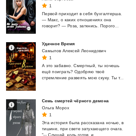
1
Первой
приходит
в
себя
бухгалтерша.
—
Макс,
о
каких
отношениях
она
говорит?
—
Роза,
заткнись.
Порого...
Удачное
Время
Самылов Алексей Леонидович
1
А
это
забавно.
Смертный,
ты
хочешь
ещё
поиграть?
Одобряю
твоё
стремление
развеять
мою
скуку.
Ты
т...
Семь
смертей
чёрного
демона
Ольга Морох
1
Эта
история
была
рассказана
ночью,
в
тишине,
при
свете
затухающего
очага.
"--
Слушай,
коль
готов,
и
...