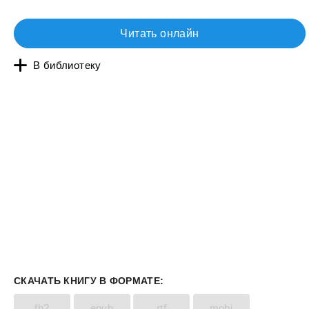
Читать онлайн
В библиотеку
СКАЧАТЬ КНИГУ В ФОРМАТЕ:
fb2
epub
rtf
mobi