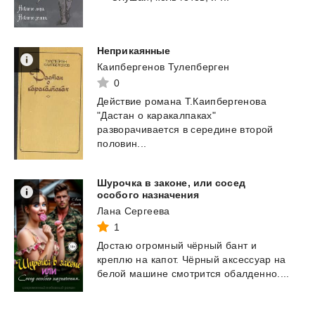
Неприкаянные
Каипбергенов Тулепберген
0
Действие романа Т.Каипбергенова
"Дастан о каракалпаках"
разворачивается в середине второй
половин...
Шурочка в законе, или сосед
особого назначения
Лана Сергеева
1
Достаю
огромный
чёрный
бант
и
креплю
на
капот.
Чёрный
аксессуар
на
белой
машине
смотрится
обалденно....