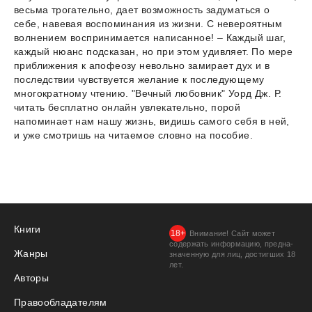
весьма трогательно, дает возможность задуматься о
себе, навевая воспоминания из жизни. С невероятным
волнением воспринимается написанное! – Каждый шаг,
каждый нюанс подсказан, но при этом удивляет. По мере
приближения к апофеозу невольно замирает дух и в
последствии чувствуется желание к последующему
многократному чтению. "Вечный любовник" Уорд Дж. Р.
читать бесплатно онлайн увлекательно, порой
напоминает нам нашу жизнь, видишь самого себя в ней,
и уже смотришь на читаемое словно на пособие.
Книги
Внимание! Сайт может
содержать информацию, предна­
Жанры
значенную для лиц, дости­гших 18
лет.
Авторы
Правообладателям