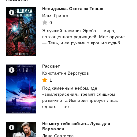
Невидимка.
Охота
за
Тенью
Илья Гринго
0
Я
лучший
наемник
Эреба
—
мира,
поглощенного
радиацией.
Мое
оружие
—
Тень,
и
ее
руками
я
крошил
судьб...
Рассвет
Константин Верстуков
1
Под каменным небом, где
«землетрясения» гремят слишком
ритмично, а Империя требует лишь
одного — не ...
Не могу тебя забыть. Луна для
Бармалея
Лана Сергеева