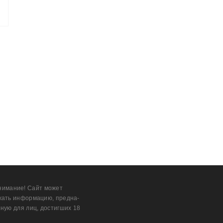
нимание! Сайт может
жать информацию, предна­
ную для лиц, дости­гших 18