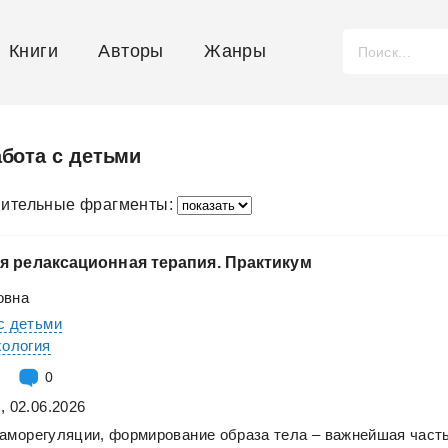
Книги
Авторы
Жанры
абота с детьми
ительные фрагменты:
я
релаксационная
терапия.
Практикум
овна
с детьми
хология
0
, 02.06.2026
аморегуляции,
формирование
образа
тела
–
важнейшая
част