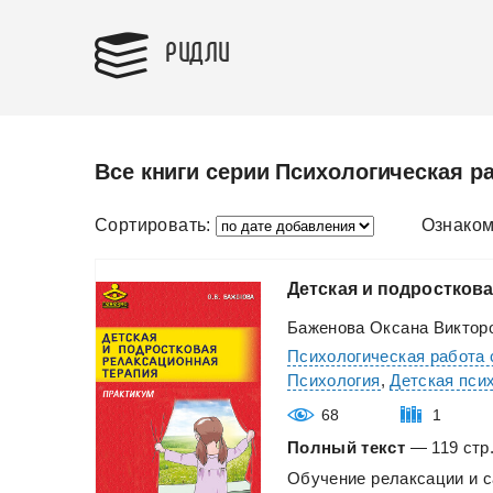
РИДЛИ
Все книги серии Психологическая р
Сортировать:
Ознаком
Детская
и
подросткова
Баженова Оксана Виктор
Психологическая работа 
Психология
,
Детская пси
68
1
Полный текст
— 119 стр.
Обучение
релаксации
и
с