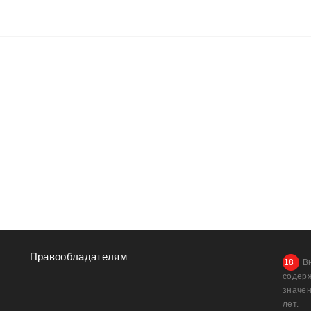
Правообладателям
В
содер
значен
лет.