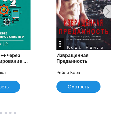
++ через
Извращенная
программирование игр
Преданность
йкл
Рейли Кора
реть
Смотреть