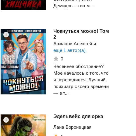
Демидов – тип м...
Чокнуться можно! Том
2
Аржанов Алексей
и
ещё 1 автор(а)
Поход. Роман Алексея
Хаски и его Учит
0
Осадчука
Белый Кот, Том I
Весеннее обострение?
Моё началось с того, что
Magic Dome Books
Жоу Жоубао Бучи
я переродился. Лучший
психиатр своего времени
Смотреть
Смотреть
— в т...
Эдельвейс
для
орка
Лана Воронецкая