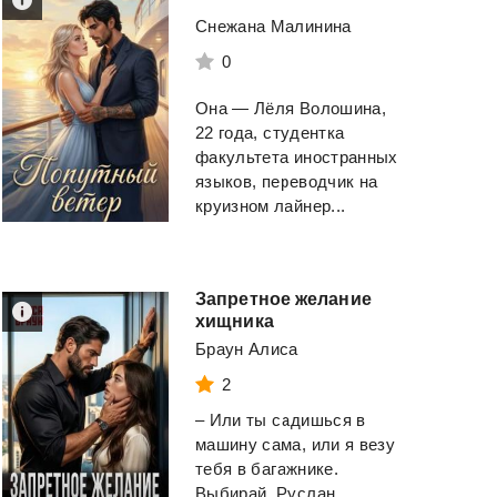
Снежана Малинина
0
Она — Лёля Волошина,
22 года, студентка
факультета иностранных
языков, переводчик на
круизном лайнер...
Запретное желание
хищника
Браун Алиса
2
– Или ты садишься в
машину сама, или я везу
тебя в багажнике.
Выбирай. Руслан