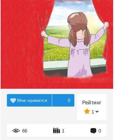
Мне нравится
0
Рейтинг
1
66
1
0