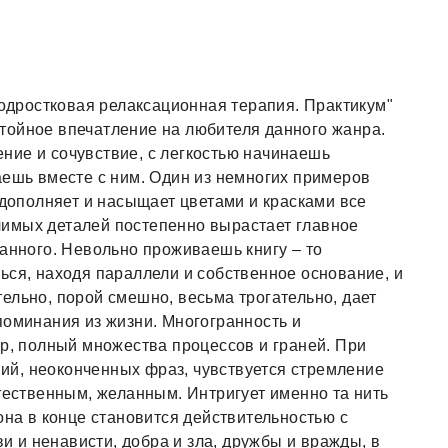
подростковая релаксационная терапия. Практикум"
тойное впечатление на любителя данного жанра.
ние и сочувствие, с легкостью начинаешь
аешь вместе с ним. Один из немногих примеров
 дополняет и насыщает цветами и красками все
имых деталей постепенно вырастает главное
танного. Невольно проживаешь книгу – то
ься, находя параллели и собственное основание, и
ельно, порой смешно, весьма трогательно, дает
поминания из жизни. Многогранность и
ир, полный множества процессов и граней. При
й, неоконченных фраз, чувствуется стремление
стественным, желанным. Интригует именно та нить
она в конце становится действительностью с
 и ненависти, добра и зла, дружбы и вражды, в