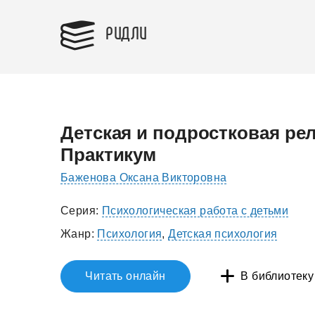
РИДЛИ
Детская и подростковая ре
Практикум
Баженова Оксана Викторовна
Серия:
Психологическая работа с детьми
Жанр:
Психология
,
Детская психология
Читать онлайн
В библиотеку