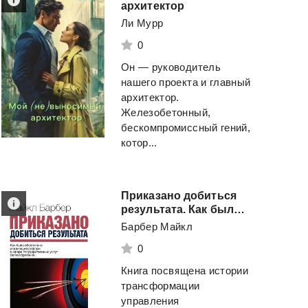
архитектор
Ли Мурр
0
Он — руководитель
нашего проекта и главный
архитектор.
Железобетонный,
бескомпромиссный гений,
котор...
Приказано добиться
результата. Как была обеспечена реализация реформ в сфере государственных услуг Великобритании
Барбер Майкл
0
Книга посвящена истории
трансформации
управления