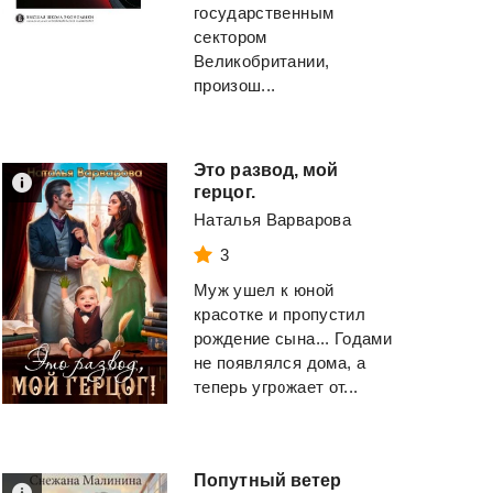
государственным
сектором
Великобритании,
произош...
Это развод, мой
герцог.
Наталья Варварова
3
Муж ушел к юной
красотке и пропустил
рождение сына... Годами
не появлялся дома, а
теперь угрожает от...
Попутный
ветер