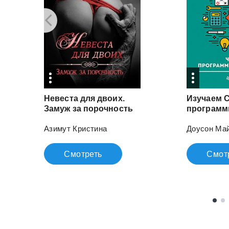
Невеста для двоих.
Изучаем C
Замуж за порочность
Азимут Кристина
Доусон Ма
Смотреть
Смот