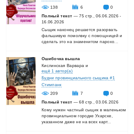
138
6
0
Полный текст
— 75 стр., 06.06.2026 -
16.06.2026
Сыщик
наконец
решается
разорвать
фальшивую
помолвку
с
помощницей
и
сделать
это
на
знаменитом
парохо...
Ошибочка
вышла
Кислинская Варвара
и
ещё 1 автор(а)
Будни провинциального сыщика #1
Стимпанк
209
7
0
Полный текст
— 68 стр., 03.06.2026
Кому
нужен
частный
сыщик
в
маленьком
провинциальном
городке
Ухарске,
указанном
даже
не
на
всех
карт...