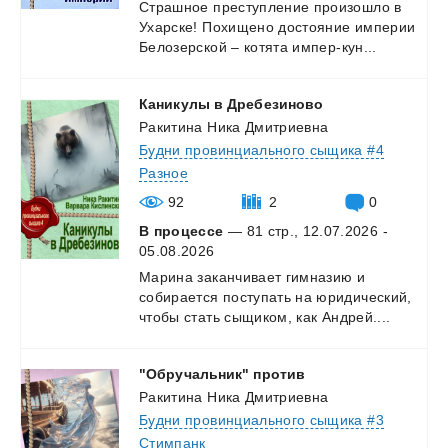
Страшное
преступление
произошло
в
Ухарске!
Похищено
достояние
империи
Белозерской
–
котята
импер-кун...
Каникулы
в
Дребезиново
Ракитина Ника Дмитриевна
Будни провинциального сыщика #4
Разное
92
2
0
В процессе
— 81 стр., 12.07.2026 -
05.08.2026
Марина
заканчивает
гимназию
и
собирается
поступать
на
юридический,
чтобы
стать
сыщиком,
как
Андрей....
"Обручальник"
против
Ракитина Ника Дмитриевна
Будни провинциального сыщика #3
Стимпанк