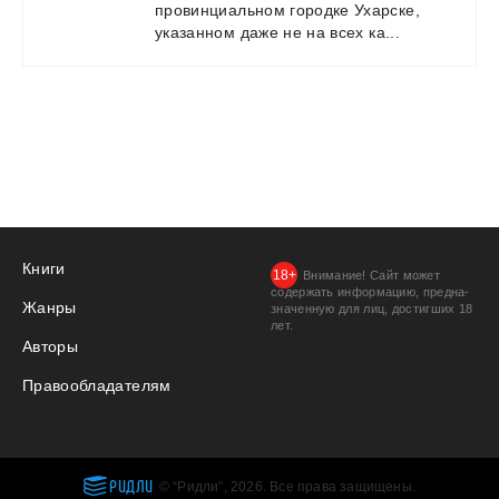
провинциальном
городке
Ухарске,
указанном
даже
не
на
всех
ка...
Книги
Внимание! Сайт может
содержать информацию, предна­
Жанры
значенную для лиц, дости­гших 18
лет.
Авторы
Правообладателям
РИДЛИ
© “Ридли”, 2026. Все права защищены.