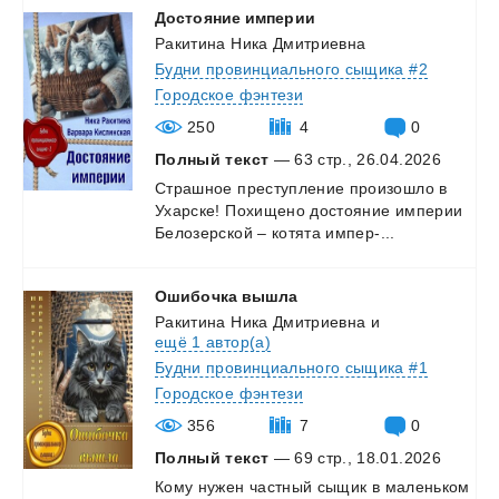
Достояние
империи
Ракитина Ника Дмитриевна
Будни провинциального сыщика #2
Городское фэнтези
250
4
0
Полный текст
— 63 стр., 26.04.2026
Страшное
преступление
произошло
в
Ухарске!
Похищено
достояние
империи
Белозерской
–
котята
импер-...
Ошибочка
вышла
Ракитина Ника Дмитриевна
и
ещё 1 автор(а)
Будни провинциального сыщика #1
Городское фэнтези
356
7
0
Полный текст
— 69 стр., 18.01.2026
Кому
нужен
частный
сыщик
в
маленьком