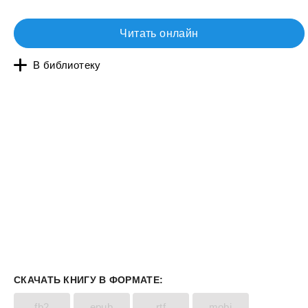
Читать онлайн
В библиотеку
СКАЧАТЬ КНИГУ В ФОРМАТЕ:
fb2
epub
rtf
mobi