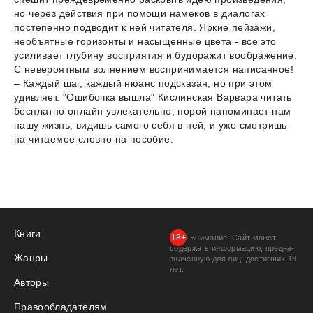
но через действия при помощи намеков в диалогах
постепенно подводит к ней читателя. Яркие пейзажи,
необъятные горизонты и насыщенные цвета - все это
усиливает глубину восприятия и будоражит воображение.
С невероятным волнением воспринимается написанное!
– Каждый шаг, каждый нюанс подсказан, но при этом
удивляет. "Ошибочка вышла" Кислинская Варвара читать
бесплатно онлайн увлекательно, порой напоминает нам
нашу жизнь, видишь самого себя в ней, и уже смотришь
на читаемое словно на пособие.
Книги
Внимание! Сайт может
содержать информацию, предна­
Жанры
значенную для лиц, дости­гших 18
лет.
Авторы
Правообладателям