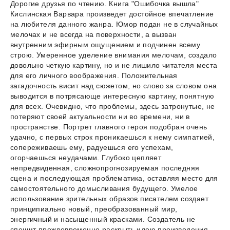
Дорогие друзья по чтению. Книга "Ошибочка вышла"
Кислинская Варвара произведет достойное впечатление
на любителя данного жанра. Юмор подан не в случайных
мелочах и не всегда на поверхности, а вызван
внутренним эфирным ощущением и подчинен всему
строю. Умеренное уделение внимания мелочам, создало
довольно четкую картину, но и не лишило читателя места
для его личного воображения. Положительная
загадочность висит над сюжетом, но слово за словом она
выводится в потрясающе интересную картину, понятную
для всех. Очевидно, что проблемы, здесь затронутые, не
потеряют своей актуальности ни во времени, ни в
пространстве. Портрет главного героя подобран очень
удачно, с первых строк проникаешься к нему симпатией,
сопереживаешь ему, радуешься его успехам,
огорчаешься неудачами. Глубоко цепляет
непредвиденная, сложнопрогнозируемая последняя
сцена и последующая проблематика, оставляя место для
самостоятельного домысливания будущего. Умелое
использование зрительных образов писателем создает
принципиально новый, преобразованный мир,
энергичный и насыщенный красками. Создатель не
спешит преждевременно раскрыть идею произведения,