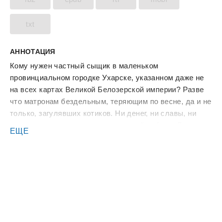
txt
АННОТАЦИЯ
Кому нужен частный сыщик в маленьком
провинциальном городке Ухарске, указанном даже не
на всех картах Великой Белозерской империи? Разве
что матронам бездельным, теряющим по весне, да и не
только, загулявших котиков. Ни денег, ни славы, ни
морального удовлетворения от такой работы. Родители
ЕЩЕ
умерли, жена ушла со скандалом, детей нет, даже кота
или собаку не завел Андрей Звягинцев. И зачем жить?
Но, может, таинственная записка, написанная кровью –
это шанс? Ведь к ней прилагаются наградной кот
породы инмпер-кун и старательная гимназистка-
помощница. И, в конце концов, похищение человека –
дело серьезное!
(И расследование должно быть поощрено лайками и