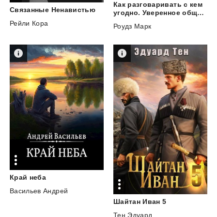
Как разговаривать с кем
Связанные
Ненавистью
угодно. Уверенное общение в любой ситуации
Рейли Кора
Роудз Марк
Край
неба
Васильев Андрей
Шайтан
Иван
5
Тен Эдуард