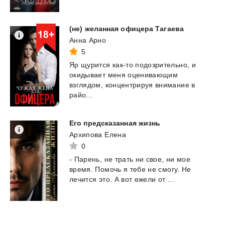
(не)
желанная
офицера
Тагаева
Анна Арно
5
Яр щурится как-то подозрительно, и
окидывает меня оценивающим
взглядом, концентрируя внимание в
райо...
Его
предсказанная
жизнь
Архипова Елена
0
-
Парень,
не
трать
ни
свое,
ни
мое
время.
Помочь
я
тебе
не
смогу.
Не
лечится
это.
А
вот
ежели
от
...