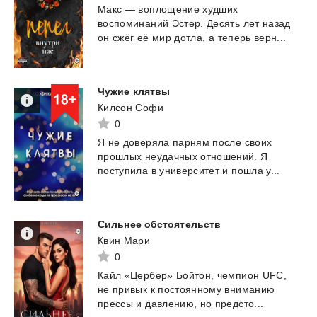
Макс
—
воплощение
худших
воспоминаний
Эстер.
Десять
лет
назад
он
сжёг
её
мир
дотла,
а
теперь
верн...
Чужие
клятвы
Килсон Софи
0
Я
не
доверяла
парням
после
своих
прошлых
неудачных
отношений.
Я
поступила
в
университет
и
пошла
у...
Сильнее
обстоятельств
Квин Мари
0
Кайл
«Цербер»
Бойтон,
чемпион
UFC,
не
привык
к
постоянному
вниманию
прессы
и
давлению,
но
предсто...