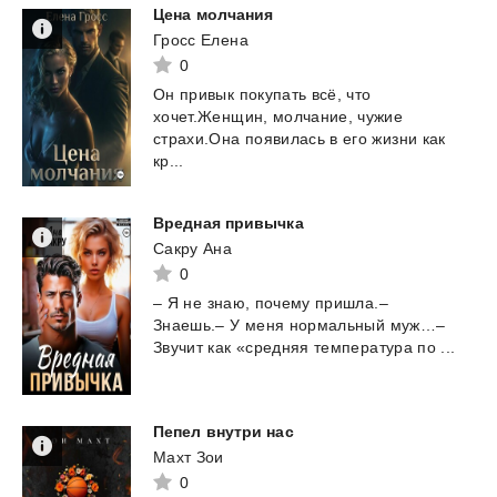
Цена
молчания
Гросс Елена
0
Он привык покупать всё, что
хочет.Женщин, молчание, чужие
страхи.Она появилась в его жизни как
кр...
Вредная
привычка
Сакру Ана
0
–
Я
не
знаю,
почему
пришла.–
Знаешь.–
У
меня
нормальный
муж…–
Звучит
как
«средняя
температура
по
...
Пепел
внутри
нас
Махт Зои
0