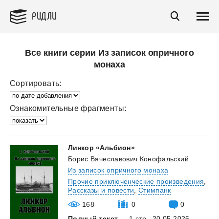
РИДЛИ
Все книги серии Из записок опричного
монаха
Сортировать:
Ознакомительные фрагменты:
Линкор
«Альбион»
Борис Вячеславович Конофальский
Из записок опричного монаха
Прочие приключенческие произведения
,
Рассказы и повести
,
Стимпанк
168
0
0
Полный текст
— 1 стр., 20.05.2026