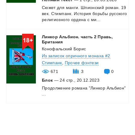
Сюжет
для
манги.
Шпионский
роман.
19
век.
Стимпанк.
История
борьбы
русского
религиозного
ордена
с
ми...
Линкор Альбион. часть 2 Правь,
Британия
Конофальский Борис
Из записок опричного монаха #2
Стимпанк
,
Прочее фэнтези
671
3
0
Блок
— 24 стр., 20.12.2023
Продолжение
романа
"Линкор
Альбион"
...