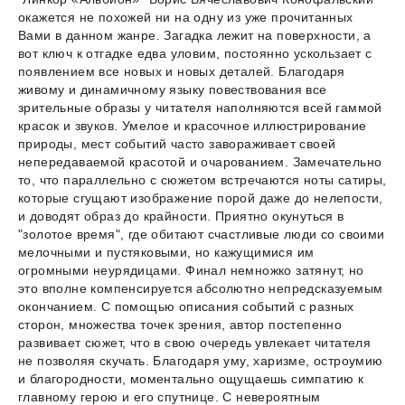
окажется не похожей ни на одну из уже прочитанных
Вами в данном жанре. Загадка лежит на поверхности, а
вот ключ к отгадке едва уловим, постоянно ускользает с
появлением все новых и новых деталей. Благодаря
живому и динамичному языку повествования все
зрительные образы у читателя наполняются всей гаммой
красок и звуков. Умелое и красочное иллюстрирование
природы, мест событий часто завораживает своей
непередаваемой красотой и очарованием. Замечательно
то, что параллельно с сюжетом встречаются ноты сатиры,
которые сгущают изображение порой даже до нелепости,
и доводят образ до крайности. Приятно окунуться в
"золотое время", где обитают счастливые люди со своими
мелочными и пустяковыми, но кажущимися им
огромными неурядицами. Финал немножко затянут, но
это вполне компенсируется абсолютно непредсказуемым
окончанием. С помощью описания событий с разных
сторон, множества точек зрения, автор постепенно
развивает сюжет, что в свою очередь увлекает читателя
не позволяя скучать. Благодаря уму, харизме, остроумию
и благородности, моментально ощущаешь симпатию к
главному герою и его спутнице. С невероятным