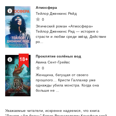
Атмосфера
Тейлор Дженкинс Рейд
0
Эпический роман «Атмосфера»
Тейлор Дженкинс Рид — история о
страсти и любви среди звёзд. Действие
ро...
Проклятие
солёных
вод
Авина Сент-Грейвс
0
Женщина, бегущая от своего
прошлого… Кристи Галлахер уже
однажды убила монстра. Когда она
больше не ...
Уважаемые читатели, искренне надеемся, что книга
"Линкор «Альбион»" Борис Вячеславович Конофальский