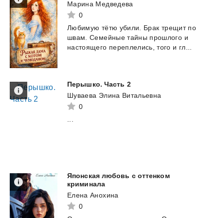
Марина Медведева
0
Любимую
тëтю
убили.
Брак
трещит
по
швам.
Семейные
тайны
прошлого
и
настоящего
переплелись,
того
и
гл...
Перышко.
Часть
2
Шуваева Элина Витальевна
0
...
Японская любовь с оттенком
криминала
Елена Анохина
0