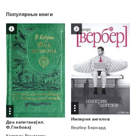
Популярные книги
Империя
ангелов
Два капитана(ил.
Ф.Глебова)
Вербер Бернард
Каверин Вениамин