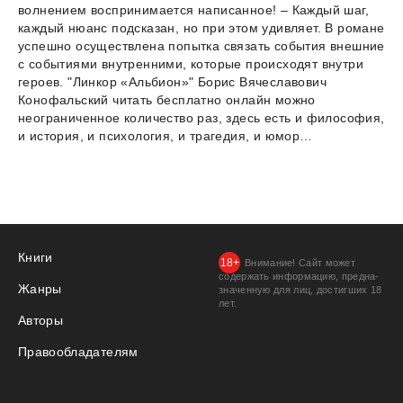
волнением воспринимается написанное! – Каждый шаг,
каждый нюанс подсказан, но при этом удивляет. В романе
успешно осуществлена попытка связать события внешние
с событиями внутренними, которые происходят внутри
героев. "Линкор «Альбион»" Борис Вячеславович
Конофальский читать бесплатно онлайн можно
неограниченное количество раз, здесь есть и философия,
и история, и психология, и трагедия, и юмор…
Книги
Внимание! Сайт может
содержать информацию, предна­
Жанры
значенную для лиц, дости­гших 18
лет.
Авторы
Правообладателям