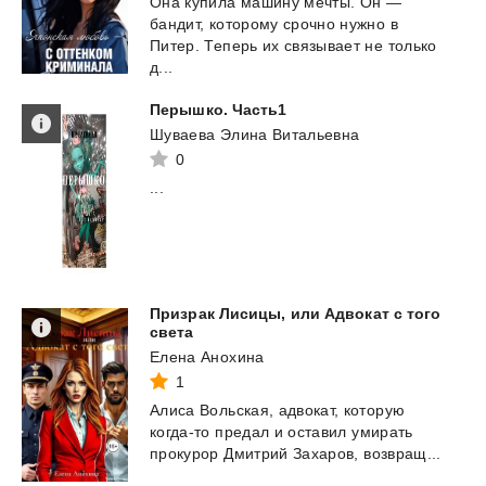
Она купила машину мечты. Он —
бандит, которому срочно нужно в
Питер. Теперь их связывает не только
д...
Перышко.
Часть1
Шуваева Элина Витальевна
0
...
Призрак Лисицы, или Адвокат с того
света
Елена Анохина
1
Алиса
Вольская,
адвокат,
которую
когда-то
предал
и
оставил
умирать
прокурор
Дмитрий
Захаров,
возвращ...