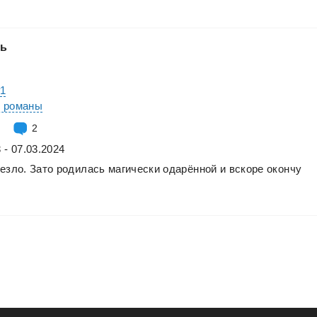
ль
#1
е романы
2
 - 07.03.2024
езло.
Зато
родилась
магически
одарённой
и
вскоре
окончу