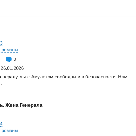
#3
е романы
0
 26.01.2026
генералу
мы
с
Амулетом
свободны
и
в
безопасности.
Нам
..
ь.
Жена
Генерала
#4
е романы