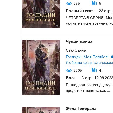
375
5
Полный текст
— 23 стр.,
ЧЕТВЕРТАЯ
СЕРИЯ.
Мы
уютные
тихие
времена,
ко
Чужой
жених
Сью Санна
Господин Моя Погибель 
Любовно-фантастически
2605
4
Блок
— 3 стр., 12.09.202
Благодаря
всемогущему
предстоит
понять,
как
...
Жена
Генерала