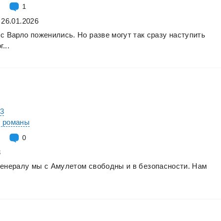
1
 26.01.2026
с
Варло
поженились.
Но
разве
могут
так
сразу
наступить
г...
#3
е романы
0
3
генералу
мы
с
Амулетом
свободны
и
в
безопасности.
Нам