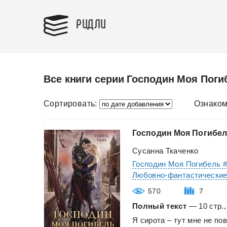
РИДЛИ
Все книги серии Господин Моя Поги
Сортировать:
Ознаком
Господин
Моя
Погибе
Сусанна Ткаченко
Господин Моя Погибель 
Любовно-фантастически
570
7
Полный текст
— 10 стр.,
Я
сирота
–
тут
мне
не
пов