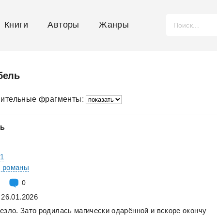
Книги
Авторы
Жанры
бель
ительные фрагменты:
ль
#1
е романы
0
 26.01.2026
езло.
Зато
родилась
магически
одарённой
и
вскоре
окончу