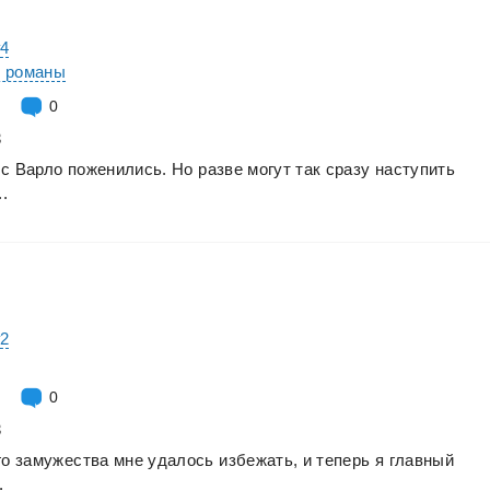
#4
е романы
0
3
с
Варло
поженились.
Но
разве
могут
так
сразу
наступить
..
#2
0
3
го
замужества
мне
удалось
избежать,
и
теперь
я
главный
.