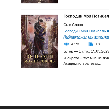
Господин
Моя
Погибе
Сью Санна
Господин Моя Погибель 
Любовно-фантастически
4773
18
Блок
— 1 стр., 19.05.2023
Я
сирота
–
тут
мне
не
пов
Академию
врачеват...