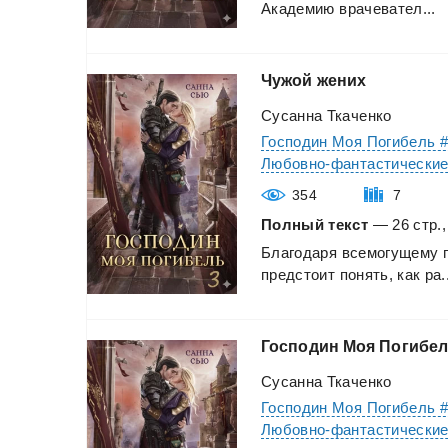
Академию
врачевател...
Чужой
жених
Сусанна Ткаченко
Господин Моя Погибель 
Любовно-фантастически
354
7
Полный текст
— 26 стр.,
Благодаря
всемогущему
предстоит
понять,
как
ра.
Господин
Моя
Погибел
Сусанна Ткаченко
Господин Моя Погибель 
Любовно-фантастически