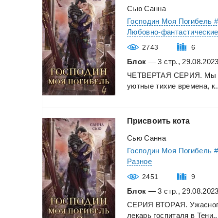
Сью Санна
Господин Моя Погибель 
Любовно-фантастически
2743
6
Блок
— 3 стр., 29.08.202
ЧЕТВЕРТАЯ
СЕРИЯ.
Мы
уютные
тихие
времена,
к.
Присвоить
кота
Сью Санна
Господин Моя Погибель 
Разное
2451
9
Блок
— 3 стр., 29.08.202
СЕРИЯ
ВТОРАЯ.
Ужасно
лекарь
госпиталя
в
Тени..