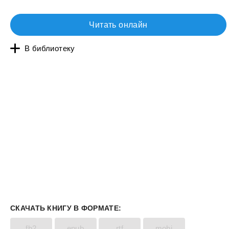
Читать онлайн
В библиотеку
СКАЧАТЬ КНИГУ В ФОРМАТЕ:
fb2
epub
rtf
mobi