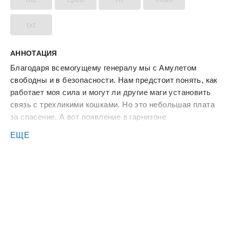
txt
АННОТАЦИЯ
Благодаря всемогущему генералу мы с Амулетом
свободны и в безопасности. Нам предстоит понять, как
работает моя сила и могут ли другие маги установить
связь с трехликими кошками. Но это небольшая плата
за спасение. А вот появление в гарнизоне
великолепной Сибилы Войт — невесты нашего
ЕЩЕ
благодетеля — способно испортить нам жизнь. Потому
что рядом с чужим женихом моё сердце бьётся чаще...