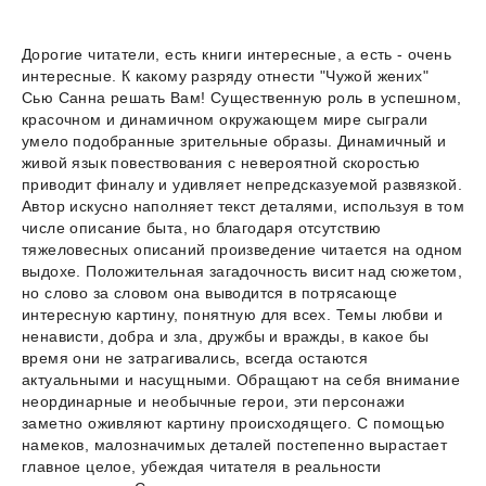
Дорогие читатели, есть книги интересные, а есть - очень
интересные. К какому разряду отнести "Чужой жених"
Сью Санна решать Вам! Существенную роль в успешном,
красочном и динамичном окружающем мире сыграли
умело подобранные зрительные образы. Динамичный и
живой язык повествования с невероятной скоростью
приводит финалу и удивляет непредсказуемой развязкой.
Автор искусно наполняет текст деталями, используя в том
числе описание быта, но благодаря отсутствию
тяжеловесных описаний произведение читается на одном
выдохе. Положительная загадочность висит над сюжетом,
но слово за словом она выводится в потрясающе
интересную картину, понятную для всех. Темы любви и
ненависти, добра и зла, дружбы и вражды, в какое бы
время они не затрагивались, всегда остаются
актуальными и насущными. Обращают на себя внимание
неординарные и необычные герои, эти персонажи
заметно оживляют картину происходящего. С помощью
намеков, малозначимых деталей постепенно вырастает
главное целое, убеждая читателя в реальности