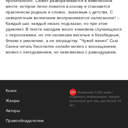
прочитанного. Сюжет разворачивается в живописном
месте, которое легко ложится в основу и становится
практически родным и словно, знакомым с детства. С
невероятным волнением воспринимается написанное! –
Каждый шаг, каждый нюанс подсказан, но при этом
удивляет. В тексте находим много комизмов случающихся
с персонажами, но эти насмешки веселые и безобидные,
близки к умилению, а не злорадству. "Чужой жених" Сью
Санна читать бесплатно онлайн можно с восхищением,
можно с негодованием, но невозможно с равнодушием.
Книги
Внимание! Сайт может
содержать информацию, предна­
Жанры
значенную для лиц, дости­гших 18
лет.
Авторы
Правообладателям