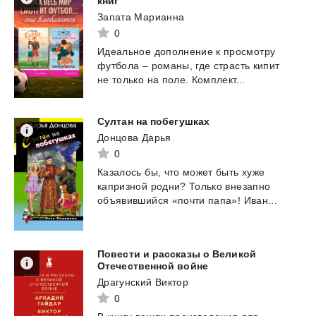
книг
Запата Марианна
0
Идеальное
дополнение
к
просмотру
футбола
–
романы,
где
страсть
кипит
не
только
на
поле.
Комплект...
Султан
на
побегушках
Донцова Дарья
0
Казалось
бы,
что
может
быть
хуже
капризной
родни?
Только
внезапно
объявившийся
«почти
папа»!
Иван...
Повести и рассказы о Великой
Отечественной войне
Драгунский Виктор
0