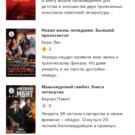
В
книгу
вошли
произведения
для
детства
и
юношества
двух
признанных
классиков
советской
литературы...
Новая жизнь попаданки. Бывший
прилагается
Кира Лин
2
Череда неудач привела мою жизнь к
трагическому финалу. Но даже
умереть я не смогла достойно -
неведо...
Маньчжурский гамбит. Книга
четвертая
Барчук Павел
0
Умереть 58-летним олигархом в своем
времени – обидно. Очнуться 20-
летним белогвардейцем в
промерз...