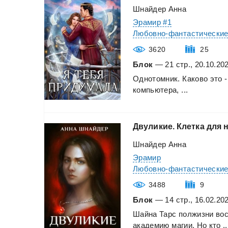
Шнайдер Анна
Эрамир #1
Любовно-фантастически
3620
25
Блок
— 21 стр., 20.10.20
Однотомник.
Каково
это
-
компьютера,
...
Двуликие.
Клетка
для
Шнайдер Анна
Эрамир
Любовно-фантастически
3488
9
Блок
— 14 стр., 16.02.20
Шайна
Тарс
полжизни
во
академию
магии.
Но
кто
..