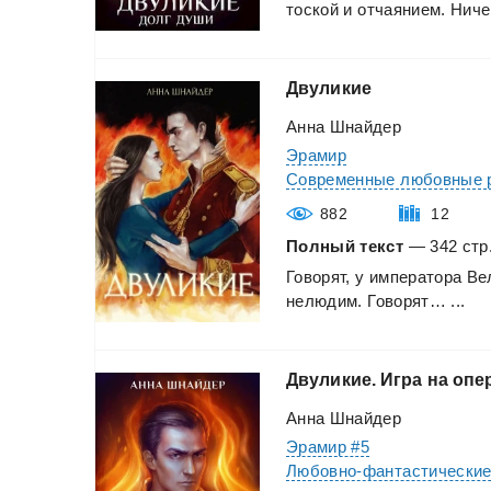
тоской
и
отчаянием.
Ниче.
Двуликие
Аннa Шнайдер
Эрамир
Современные любовные 
882
12
Полный текст
— 342 стр.
Говорят,
у
императора
Ве
нелюдим.
Говорят…
...
Двуликие.
Игра
на
опе
Анна Шнайдер
Эрамир #5
Любовно-фантастически