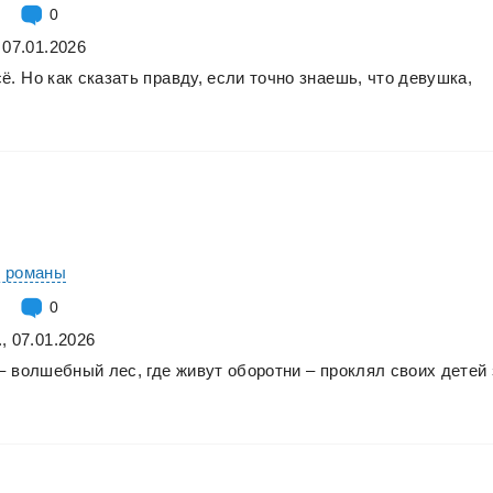
0
 07.01.2026
сё.
Но
как
сказать
правду,
если
точно
знаешь,
что
девушка,
е романы
0
, 07.01.2026
–
волшебный
лес,
где
живут
оборотни
–
проклял
своих
детей