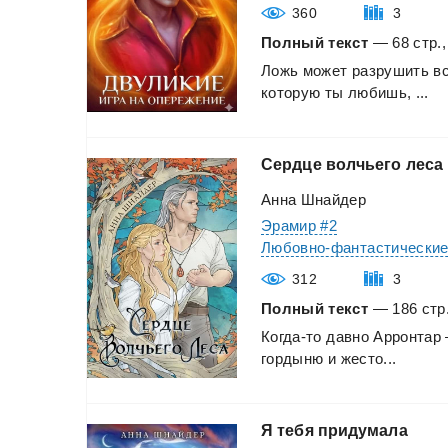
360
3
Полный текст
— 68 стр.,
Ложь
может
разрушить
в
которую
ты
любишь,
...
Сердце
волчьего
леса
Анна Шнайдер
Эрамир #2
Любовно-фантастически
312
3
Полный текст
— 186 стр.
Когда-то
давно
Арронтар
гордыню
и
жесто...
Я
тебя
придумала