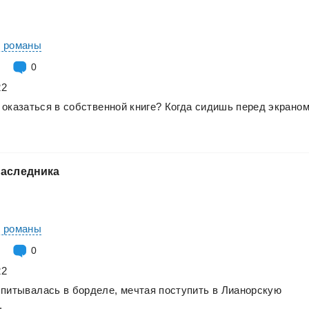
е романы
0
22
оказаться
в
собственной
книге?
Когда
сидишь
перед
экрано
наследника
е романы
0
22
спитывалась
в
борделе,
мечтая
поступить
в
Лианорскую
.