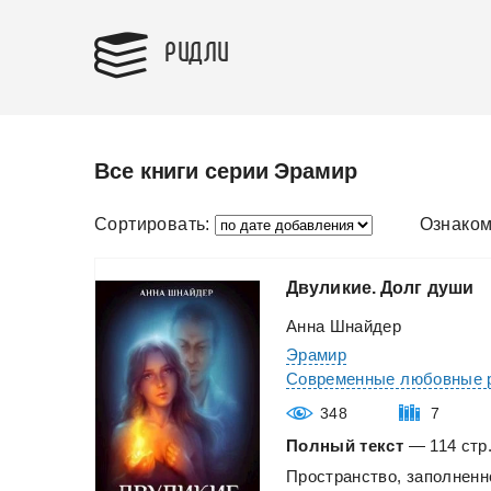
РИДЛИ
Все книги серии Эрамир
Сортировать:
Ознаком
Двуликие.
Долг
души
Аннa Шнайдер
Эрамир
Современные любовные 
348
7
Полный текст
— 114 стр.
Пространство,
заполненн