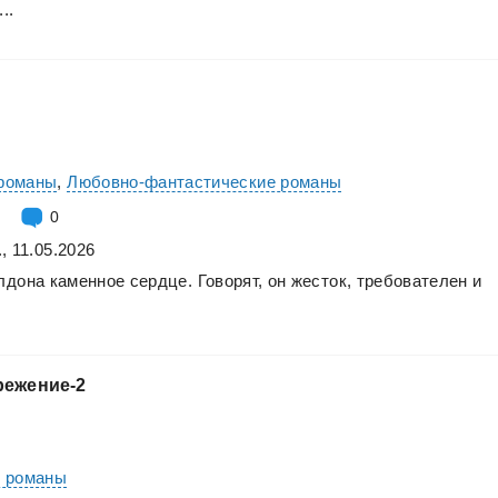
..
романы
,
Любовно-фантастические романы
0
, 11.05.2026
лдона
каменное
сердце.
Говорят,
он
жесток,
требователен
и
режение-2
е романы