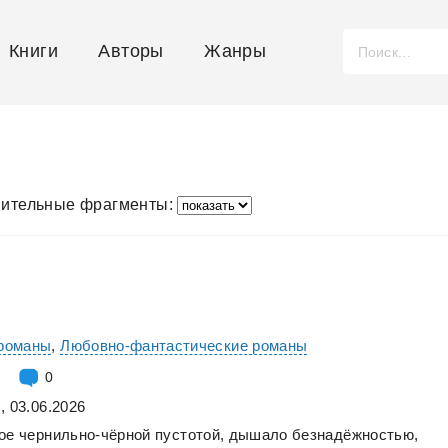
Книги
Авторы
Жанры
ительные фрагменты:
романы
,
Любовно-фантастические романы
0
, 03.06.2026
ое
чернильно-чёрной
пустотой,
дышало
безнадёжностью,