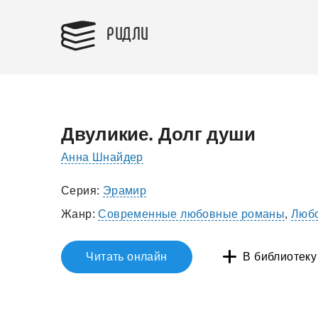
РИДЛИ
Двуликие. Долг души
Аннa Шнайдер
Серия:
Эрамир
Жанр:
Современные любовные романы
,
Любо
Читать онлайн
В библиотеку