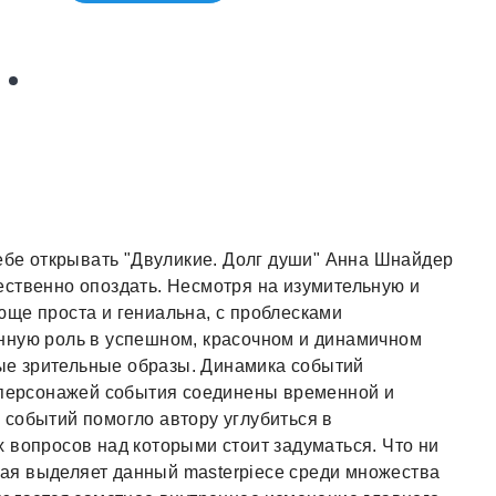
тебе открывать "Двуликие. Долг души" Аннa Шнайдер
ественно опоздать. Несмотря на изумительную и
ще проста и гениальна, с проблесками
нную роль в успешном, красочном и динамичном
е зрительные образы. Динамика событий
я персонажей события соединены временной и
событий помогло автору углубиться в
 вопросов над которыми стоит задуматься. Что ни
орая выделяет данный masterpiece среди множества