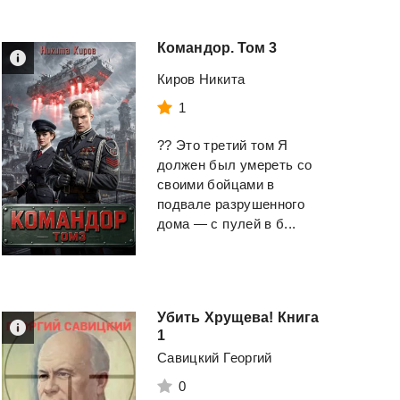
Командор.
Том
3
Киров Никита
1
?? Это третий том Я
должен был умереть со
своими бойцами в
подвале разрушенного
дома — с пулей в б...
Убить Хрущева! Книга
1
Савицкий Георгий
0