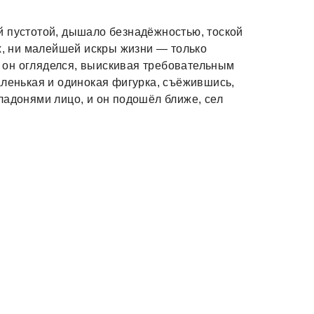
й пустотой, дышало безнадёжностью, тоской
их, ни малейшей искры жизни — только
 и он огляделся, выискивая требовательным
аленькая и одинокая фигурка, съёжившись,
ладонями лицо, и он подошёл ближе, сел