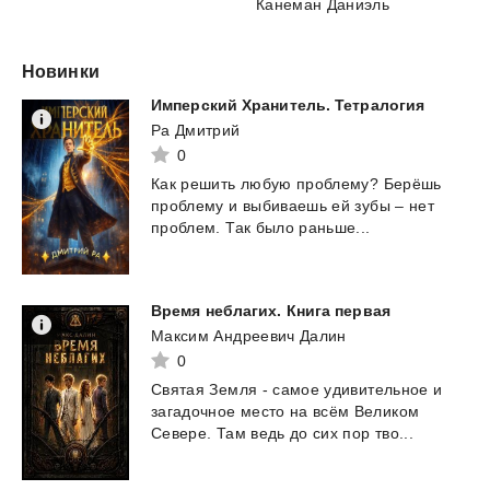
Канеман Даниэль
Новинки
Имперский
Хранитель.
Тетралогия
Ра Дмитрий
0
Как
решить
любую
проблему?
Берёшь
проблему
и
выбиваешь
ей
зубы
–
нет
проблем.
Так
было
раньше...
Время
неблагих.
Книга
первая
Максим Андреевич Далин
0
Святая
Земля
-
самое
удивительное
и
загадочное
место
на
всём
Великом
Севере.
Там
ведь
до
сих
пор
тво...