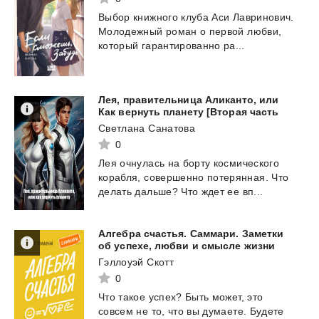
Выбор
книжного
клуба
Аси
Лавринович.
Молодежный
роман
о
первой
любви,
который
гарантированно
ра...
Лея, правительница Аликанто, или
Как вернуть планету [Вторая часть
Светлана Санатова
0
Лея
очнулась
на
борту
космического
корабля,
совершенно
потерянная.
Что
делать
дальше?
Что
ждет
ее
вп...
Алгебра счастья. Саммари. Заметки
об успехе, любви и смысле жизни
Гэллоуэй Скотт
0
Что
такое
успех?
Быть
может,
это
совсем
не
то,
что
вы
думаете.
Будете