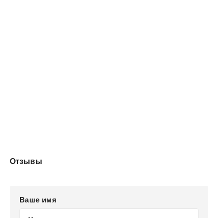
история». По мнению Пайпса, на заре своего рождения
Россия действительно выбрала особый путь,
столкнувшись при этом с непредсказуемыми
последствиями…
Отзывы
Ваше имя