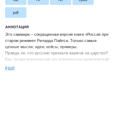
pdf
АННОТАЦИЯ
Это саммари – сокращенная версия книги «Россия при
старом режиме» Ричарда Пайпса. Только самые
ценные мысли, идеи, кейсы, примеры.
Правда ли, что русские призвали варягов на царство?
Как татаро-монгольское иго повлияло на политический
стиль отечественных монархов? Почему столицей
ЕЩЕ
России стала Москва, а не Новгород? Чем на самом
деле руководствовался Петр I, затевая свои реформы?
Эти вопросы вызывают споры историков до сих пор.
Полвека назад свои ответы предложил знаменитый
американский славист Ричард Пайпс в книге «Россия
при старом режиме». В ней и Петр I, и варяги, и
монгольские ханы, и новгородские купцы – участники
единого бурного процесса под названием «русская