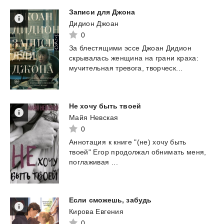
Записи
для
Джона
Дидион Джоан
0
За
блестящими
эссе
Джоан
Дидион
скрывалась
женщина
на
грани
краха:
мучительная
тревога,
творческ...
Не
хочу
быть
твоей
Майя Невская
0
Аннотация
к
книге
"(не)
хочу
быть
твоей"
Егор
продолжал
обнимать
меня,
поглаживая
...
Если
сможешь,
забудь
Кирова Евгения
0