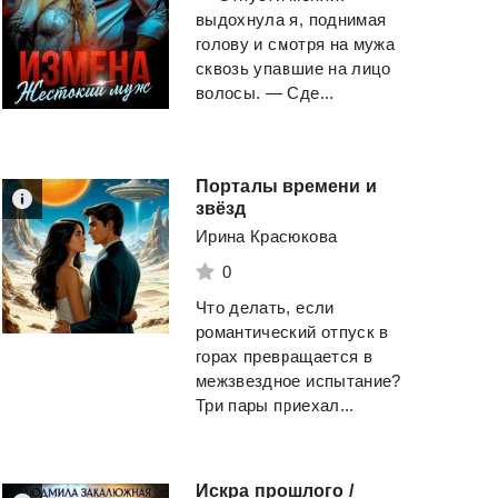
выдохнула я, поднимая
голову и смотря на мужа
сквозь упавшие на лицо
волосы. — Сде...
Порталы времени и
звёзд
Ирина Красюкова
0
Что делать, если
романтический отпуск в
горах превращается в
межзвездное испытание?
Три пары приехал...
Искра прошлого /