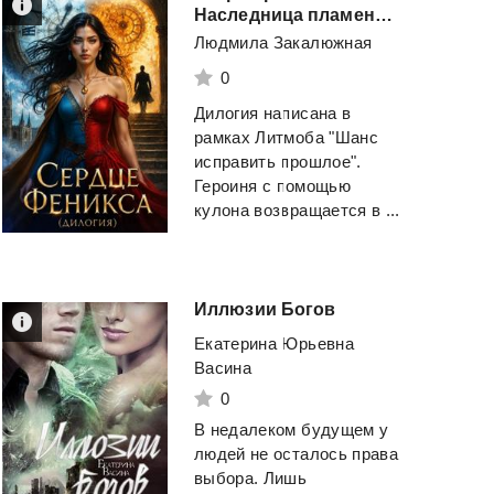
Наследница пламени (Цикл "Сердце Феникса")
Людмила Закалюжная
Бог
злости
(ЛП)
Вы призвали не то
0
Книга 1
Дилогия написана в
Айтбаев Тимур
Кент Рина
рамках Литмоба "Шанс
Аскарович
исправить прошлое".
Смотреть
Смотреть
Героиня с помощью
кулона возвращается в ...
Иллюзии
Богов
Екатерина Юрьевна
Васина
0
В недалеком будущем у
людей не осталось права
выбора. Лишь