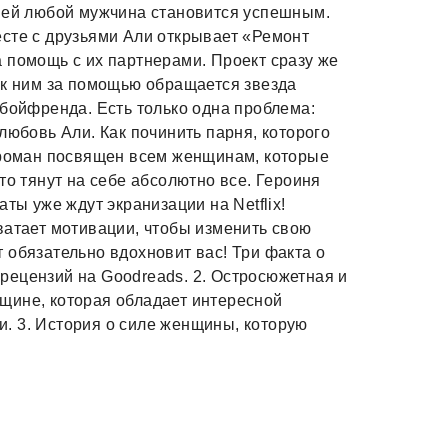
 ней любой мужчина становится успешным.
сте с друзьями Али открывает «Ремонт
 помощь с их партнерами. Проект сразу же
 к ним за помощью обращается звезда
 бойфренда. Есть только одна проблема:
любовь Али. Как починить парня, которого
т роман посвящен всем женщинам, которые
то тянут на себе абсолютно все. Героиня
ты уже ждут экранизации на Netflix!
ватает мотивации, чтобы изменить свою
 обязательно вдохновит вас! Три факта о
0 рецензий на Goodreads. 2. Остросюжетная и
щине, которая обладает интересной
. 3. История о силе женщины, которую