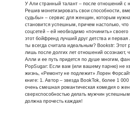
У Али странный талант – после отношений с
Решив монетизировать свои способности, вме
судьбы» – сервис для женщин, которым нужна
становится успешным, причем настолько, что
соцсетей – ей необходимо «починить» своего
этот бойфренд лучший друг детства и первая 
ты всегда считала идеальным? Bookstr: Это
лишь после долгих лет отношений осознают, ч
Алли и ее путь придется по душе многим, фана
PopSugar: Если вам (или вашему парню) не х
жизнь, «Ремонту не подлежит» Лорен Форсайт
книге: 1. Автор – звезда BookTok, более 1 00
очень смешная романтическая комедия о жен
сверхспособностью делать мужчин успешными
должна прочесть каждая!