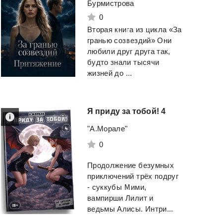
Бурмистрова
0
Вторая книга из цикла «За
гранью созвездий» Они
любили друг друга так,
будто знали тысячи
жизней до ...
Я
приду
за
тобой!
4
"А.Морале"
0
Продолжение безумных
приключений трёх подруг
- суккубы Мими,
вампирши Лилит и
ведьмы Алисы. Интри...