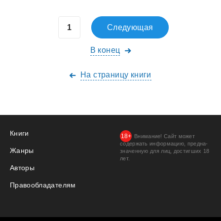
Следующая
В конец
На страницу книги
Книги
Внимание! Сайт может
содержать информацию, предна­
Жанры
значенную для лиц, дости­гших 18
лет.
Авторы
Правообладателям