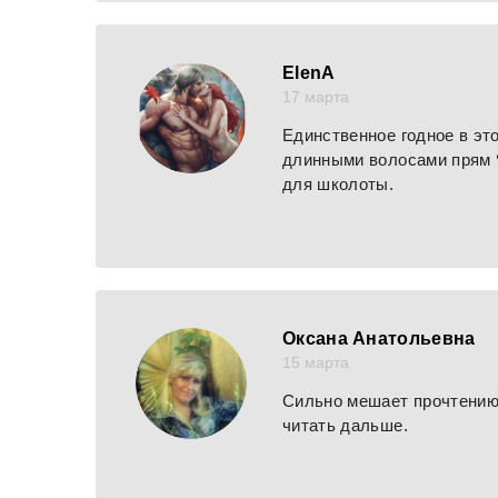
ElenА
17 марта
Единственное годное в это
длинными волосами прям 
для школоты.
Оксана Анатольевна
15 марта
Сильно мешает прочтению 
читать дальше.