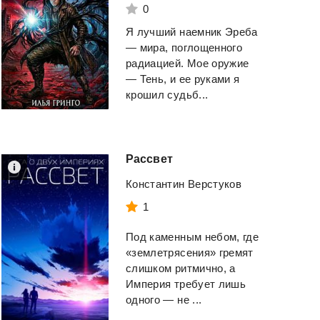
0
Я лучший наемник Эреба
— мира, поглощенного
радиацией. Мое оружие
— Тень, и ее руками я
крошил судьб...
Рассвет
Константин Верстуков
1
Под каменным небом, где
«землетрясения» гремят
слишком ритмично, а
Империя требует лишь
одного — не ...