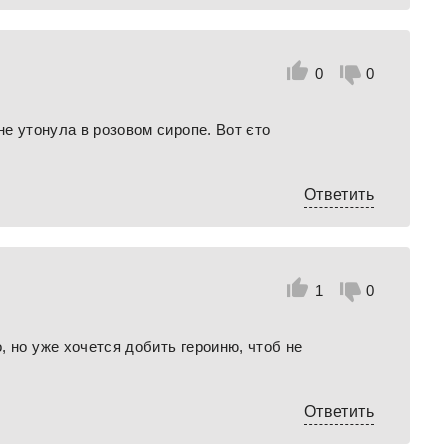
0
0
не утонула в розовом сиропе. Вот єто
Ответить
1
0
 но уже хочется добить героиню, чтоб не
Ответить