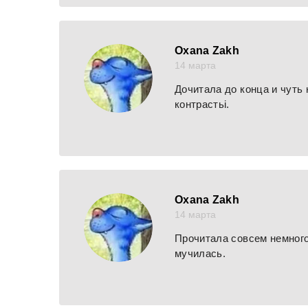
Оxana Zakh
14 марта
Дочитала до конца и чуть 
контрастьі.
Оxana Zakh
14 марта
Прочитала совсем немного,
мучилась.