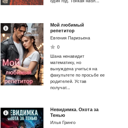
один год. Тонкая набл...
Мой любимый
репетитор
Евгения Паризьена
0
Шана ненавидит
математику, но
вынуждена учиться на
факультете по просьбе ее
родителей. Устав
получат...
Невидимка. Охота за
Тенью
Илья Гринго