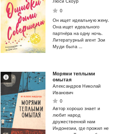
Люси Скоур
0
Он ищет идеальную жену.
Она ищет идеального
партнёра на одну ночь.
Литературный агент Зои
Муди была ...
Морями теплыми
омытая
Александров Николай
Иванович
0
Автор хорошо знает и
любит народ
дружественной нам
Индонезии, где прожил не