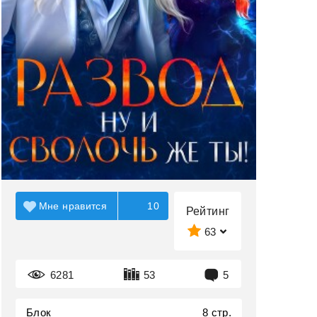
Мне нравится
10
Рейтинг
63
6281
53
5
Блок
8 стр.