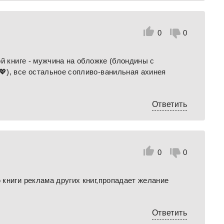
0
0
й книге - мужчина на обложке (блондины с
), все остальное сопливо-ванильная ахинея
Ответить
0
0
книги реклама других книг,пропадает желание
Ответить