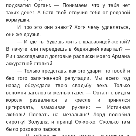
подхватил Ортанг. — Понимаем, что у тебя нет
таких денег. А батя твой отлучил тебя от родовой
кормушки.
И про это они знают? Хотя чему удивляться,
они же друзья.
— И где ты будешь жить с красавицей-женой?
В лачуге или переедешь в бедняцкий квартал? —
Рич раскладывал долговые расписки моего Армана
аккуратной стопкой.
— Только представь, как это ударит по твоей и
без того запятнанной репутации. Мы всего год
назад обсуждали твою свадьбу века. Только
вспомни заголовки желтых газет. — Ортанг с видом
короля развалился в кресле и принялся
цитировать, взмахивая руками: — Истинная
любовь! Плевать на мезальянс! Лорд полюбил
сиротку! Золушка и принц! Ох-хо-хо. Сколько там
было розового пафоса.