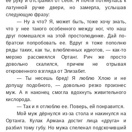
ее руку и отстранил от себя. Я почти потянулась к
латунной ручке двери, но замерла, услышав
следующую фразу:
— Ну а что? Я, может быть, тоже хочу знать,
что у нее такого особенного между ног, что наш
друг помешался на этой простолюдинке. Дай по-
братски попробовать ее. Вдруг я тоже пополню
ряды таких, как ты, влюбленных идиотов, — как-то
мерзко рассмеялся Ортанг. Рич же просто
довольно скалился, причем не отрывая
откровенного взгляда от Элизабет.
— Ты несешь бред! Я люблю Хлою и не
допущу подобного, — довольно резко произнес
муж. А я наконец смогла вдохнуть живительного
кислорода.
— Так и я отлюблю ее. Поверь, ей понравится.
Мой муж дёрнулся из-за стола и накинулся на
Ортанга. Кулак Армана достиг лица «друга» и
разбил тому губу. Но мужа спеленал подскочивший