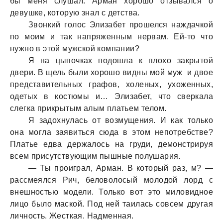
бы меня слушал. Арман хорошо отзывался о
девушке, которую знал с детства.
Звонкий голос Элизабет прошелся наждачкой
по моим и так напряженным нервам. Ей-то что
нужно в этой мужской компании?
Я на цыпочках подошла к плохо закрытой
двери. В щель были хорошо видны мой муж и двое
представительных графов, холеных, ухоженных,
одетых в костюмы и… Элизабет, что сверкала
слегка прикрытым алым платьем телом.
Я задохнулась от возмущения. И как только
она могла заявиться сюда в этом непотребстве?
Платье едва держалось на груди, демонстрируя
всем присутствующим пышные полушария.
— Ты проиграл, Арман. В который раз, м? —
рассмеялся Рич, беловолосый молодой лорд с
внешностью модели. Только вот это миловидное
лицо было маской. Под ней таилась совсем другая
личность. Жесткая. Надменная.