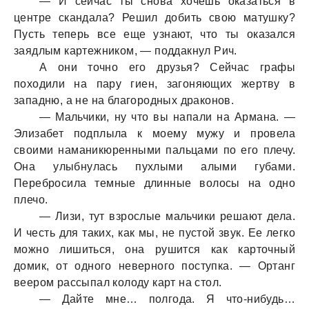
— И сейчас ты снова хочешь оказаться в
центре скандала? Решил добить свою матушку?
Пусть теперь все еще узнают, что ты оказался
заядлым картежником, — поддакнул Рич.
А они точно его друзья? Сейчас графы
походили на пару гиен, загоняющих жертву в
западню, а не на благородных драконов.
— Мальчики, ну что вы напали на Армана. —
Элизабет подплыла к моему мужу и провела
своими наманикюренными пальцами по его плечу.
Она улыбнулась пухлыми алыми губами.
Перебросила темные длинные волосы на одно
плечо.
— Лизи, тут взрослые мальчики решают дела.
И честь для таких, как мы, не пустой звук. Ее легко
можно лишиться, она рушится как карточный
домик, от одного неверного поступка. — Ортанг
веером рассыпал колоду карт на стол.
— Дайте мне… полгода. Я что-нибудь…