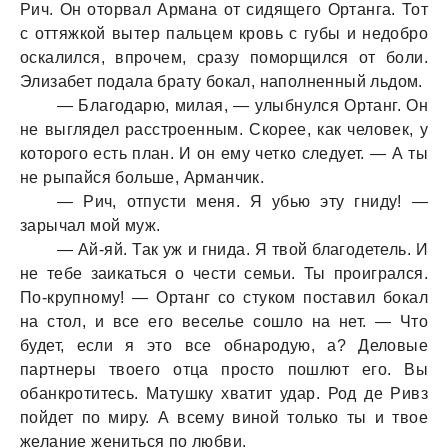
Рич. Он оторвал Армана от сидящего Ортанга. Тот
с оттяжкой вытер пальцем кровь с губы и недобро
оскалился, впрочем, сразу поморщился от боли.
Элизабет подала брату бокал, наполненный льдом.
— Благодарю, милая, — улыбнулся Ортанг. Он
не выглядел расстроенным. Скорее, как человек, у
которого есть план. И он ему четко следует. — А ты
не рыпайся больше, Арманчик.
— Рич, отпусти меня. Я убью эту гниду! —
зарычал мой муж.
— Ай-яй. Так уж и гнида. Я твой благодетель. И
не тебе заикаться о чести семьи. Ты проигрался.
По-крупному! — Ортанг со стуком поставил бокал
на стол, и все его веселье сошло на нет. — Что
будет, если я это все обнародую, а? Деловые
партнеры твоего отца просто пошлют его. Вы
обанкротитесь. Матушку хватит удар. Род де Ривз
пойдет по миру. А всему виной только ты и твое
желание жениться по любви.