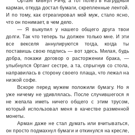
Ортанг кивнул Ричу, а тот полез в нагрудный
карман, откуда достал бумаги, скрепленные лентой.
И по тому, как отреагировал мой муж, стало ясно,
что он понимает, в чем дело.
— Я выкупил у нашего общего друга твои
долги. Так что теперь ты должен только мне. И эти
все векселя аннулируются тогда, когда ты
поставишь свою подпись — вот здесь. Милая, будь
добра, покажи договор о расторжении брака, —
улыбнулся Ортанг сестре, а та, спрыгнув со стола,
направилась в сторону своего плаща, что лежал на
низкой софе.
Вскоре перед мужем положили бумагу. Но я
уже ничему не удивлялась. После случившегося я
не желала иметь ничего общего с этим трусом,
который использовал меня в качестве разменной
монеты.
Арман даже не стал думать или вчитываться,
он просто подмахнул бумаги и откинулся на кресле,