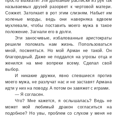
просто выхватит эти долбаные расписки из рук так
называемых друзей разорвет к чертовой матери.
Сожжет. Затолкает в рот этим слизням. Набьет им
холеные морды, ведь они наверняка вдвоем
мухлевали, чтобы поставить моего мужа в такое
положение. Загнали его в долги.
Эти заносчивые, избалованные аристократы
решили поломать нам жизнь. Попользоваться
мной, посмеяться. Но мой Арман не такой. Он
благородный. Даже не поддался на угрозы отца и
женился на мне вопреки всему. Сделал свой
выбор.
И никакие дружки, явно спевшиеся против
моего мужа, не разлучат нас и не заставят Армана
идти у них на поводу. А потом он завяжет с играми.
— Я согласен.
Что? Мне кажется, я ослышалась? Ведь не
может мой любимый дракон согласиться на
подобное? Но увы, проблем со слухом у меня не