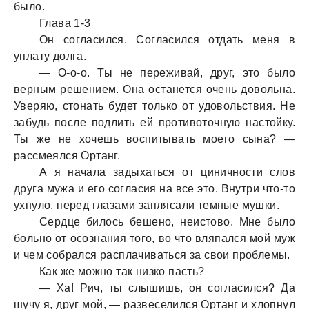
было.
Глава 1-3
Он согласился. Согласился отдать меня в
уплату долга.
— О-о-о. Ты не переживай, друг, это было
верным решением. Она останется очень довольна.
Уверяю, стонать будет только от удовольствия. Не
забудь после подлить ей противоточную настойку.
Ты же не хочешь воспитывать моего сына? —
рассмеялся Ортанг.
А я начала задыхаться от циничности слов
друга мужа и его согласия на все это. Внутри что-то
ухнуло, перед глазами заплясали темные мушки.
Сердце билось бешено, неистово. Мне было
больно от осознания того, во что вляпался мой муж
и чем собрался расплачиваться за свои проблемы.
Как же можно так низко пасть?
— Ха! Рич, ты слышишь, он согласился? Да
шучу я, друг мой, — развеселился Ортанг и хлопнул