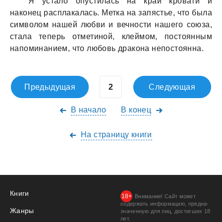
Я устало опустилась на край кровати и
наконец расплакалась. Метка на запястье, что была
символом нашей любви и вечности нашего союза,
стала теперь отметиной, клеймом, постоянным
напоминанием, что любовь дракона непостоянна.
Предыдущая
Следующая
В начало
В конец
На страницу книги
Книги
Внимание! Сайт может
содержать информацию, предна­
Жанры
значенную для лиц, дости­гших 18
лет.