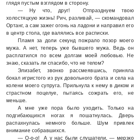
глядя пустым взглядом в сторону.
— Ну что, друг! Отпразднуем твою
холостяцкую жизнь! Рич, разливай, — скомандовал
Ортанг, а сам зажег огонь на ладони и направил его
в центр стола, где валялись все расписки.
Пламя за доли секунд пожрало позор моего
мужа. А нет, теперь уже бывшего мужа. Ведь он
расплатился по всем долгам моей любовью. Не
знаю, сказать ли спасибо, что не телом?
Элизабет, звонко рассмеявшись, приняла
бокал игристого из рук довольного брата и села на
колени моего супруга. Прильнула к нему в диком и
страстном поцелуе, пытаясь сожрать его, не
меньше.
А мне уже пора было уходить. Только на
подгибающихся ногах я пошатнулась. Дверь
распахнулась немного больше. Шум привлек
внимание собравшихся.
— О-о-о! А у нас были слушатели, — мерзко