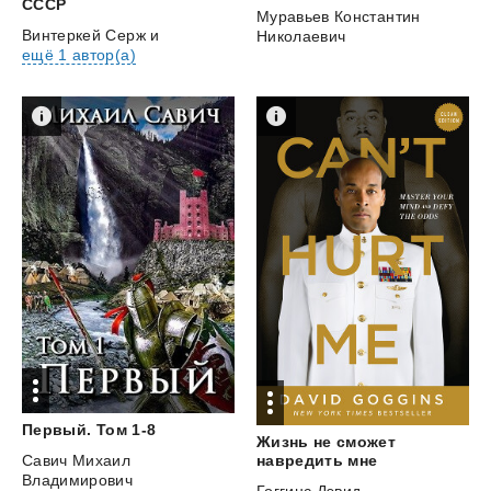
СССР
Муравьев Константин
Винтеркей Серж
и
Николаевич
ещё 1 автор(а)
Первый.
Том
1-8
Жизнь не сможет
навредить мне
Савич Михаил
Владимирович
Гоггинс Дэвид