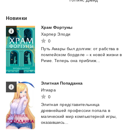
Новинки
Храм
Фортуны
Харпер Элоди
0
Путь
Амары
был
долгим:
от
рабства
в
помпейском
борделе
–
к
новой
жизни
в
Риме.
Теперь
она
приближ...
Элитная
Попаданка
Итиара
0
Элитная представительница
древнейшей профессии попала в
магический мир компьютерной игры,
оказавшись...