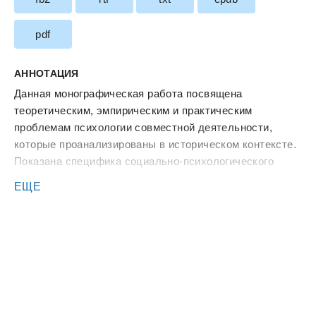
pdf
АННОТАЦИЯ
Данная монографическая работа посвящена
теоретическим, эмпирическим и практическим
проблемам психологии совместной деятельности,
которые проанализированы в историческом контексте.
Показана специфика социально-психологического
аспекта исследований совместной деятельности,
ЕЩЕ
причем различных форм ее организации. Обоснована
динамическая концепция совместной деятельности и
коллективного субъекта. Приводятся результаты
многолетнего комплексного исследования
коллективной формы организации трудовой
деятельности. В результате конкретных эмпирических
исследований выявлены особенности управления
совместной деятельностью первичных трудовых