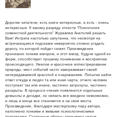
Дорогие читатели, есть книги интересные, а есть - очень
интересные. К какому разряду отнести "Психология
совместной деятельности" Журавлев Анатолий решать
Вам! Интрига настолько запутанна, что несмотря на
встречающиеся подсказки невероятно сложно угадать
дорогу, по которой пойдет сюжет. Произведение
пронизано тонким юмором, и этот юмор, будучи одной из
форм, способствует лучшему пониманию и восприятию
происходящего. Умелое и красочное иллюстрирование
природы, мест событий часто завораживает своей
непередаваемой красотой и очарованием. Попытки найти
ответ откуда в людях та или иная черта, отчего человек
поступает так или иначе, частично затронуты, частично
раскрыты. В процессе чтения появляются отдельные
домыслы и догадки, но связать все воедино невозможно,
и лишь в конце все становится и на свои места.
Произведение, благодаря мастерскому перу автора,
наполнено тонкими и живыми психологическими
портретами. Созданные образы открывают целые