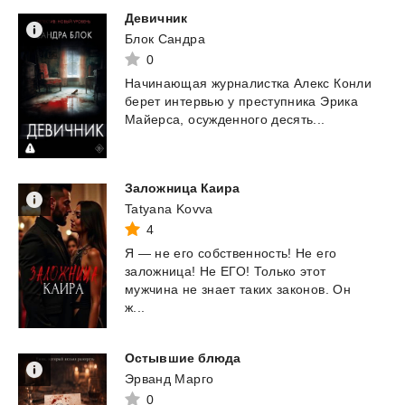
Девичник
Блок Сандра
0
Начинающая
журналистка
Алекс
Конли
берет
интервью
у
преступника
Эрика
Майерса,
осужденного
десять...
Заложница
Каира
Tatyana Kovva
4
Я — не его собственность! Не его
заложница! Не ЕГО! Только этот
мужчина не знает таких законов. Он
ж...
Остывшие
блюда
Эрванд Марго
0