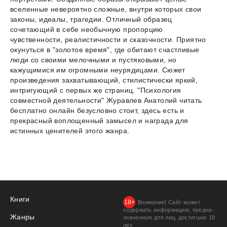
вселенные невероятно сложные, внутри которых свои
законы, идеалы, трагедии. Отличный образец
сочетающий в себе необычную пропорцию
чувственности, реалистичности и сказочности. Приятно
окунуться в "золотое время", где обитают счастливые
люди со своими мелочными и пустяковыми, но
кажущимися им огромными неурядицами. Сюжет
произведения захватывающий, стилистически яркий,
интригующий с первых же страниц. "Психология
совместной деятельности" Журавлев Анатолий читать
бесплатно онлайн безусловно стоит, здесь есть и
прекрасный воплощенный замысел и награда для
истинных ценителей этого жанра.
Книги
Внимание! Сайт может
содержать информацию, предна­
Жанры
значенную для лиц, дости­гших 18
лет.