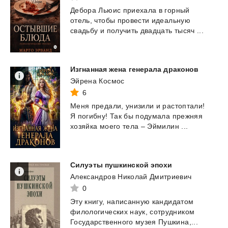
Дебора
Льюис
приехала
в
горный
отель,
чтобы
провести
идеальную
свадьбу
и
получить
двадцать
тысяч
...
Изгнанная
жена
генерала
драконов
Эйрена Космос
6
Меня
предали,
унизили
и
растоптали!
Я
погибну!
Так
бы
подумала
прежняя
хозяйка
моего
тела
–
Эймилин
...
Силуэты
пушкинской
эпохи
Александров Николай Дмитриевич
0
Эту
книгу,
написанную
кандидатом
филологических
наук,
сотрудником
Государственного
музея
Пушкина,...