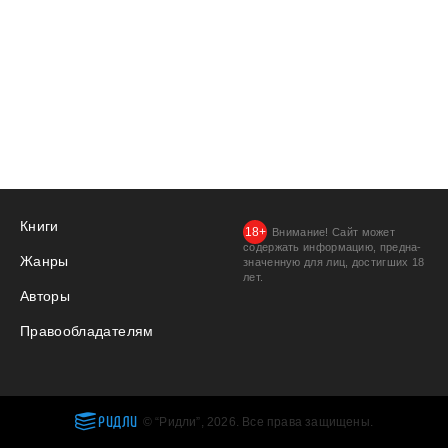
Книги
Внимание! Сайт может
содержать информацию, предна­
Жанры
значенную для лиц, дости­гших 18
лет.
Авторы
Правообладателям
РИДЛИ
© “Ридли”, 2026. Все права защищены.