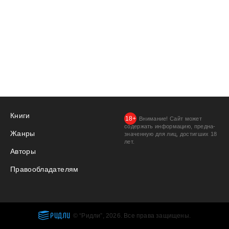
Книги
Внимание! Сайт может
содержать информацию, предна­
Жанры
значенную для лиц, дости­гших 18
лет.
Авторы
Правообладателям
РИДЛИ
© “Ридли”, 2026. Все права защищены.