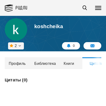
РИДЛИ
koshcheika
2
0
Профиль
Библиотека
Книги
Цитаты
Цитаты (
0
)