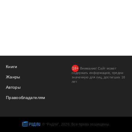
Книги
Внимание! Сайт может
содержать информацию, предна­
Жанры
значенную для лиц, дости­гших 18
лет.
Авторы
Правообладателям
РИДЛИ
© “Ридли”, 2026. Все права защищены.