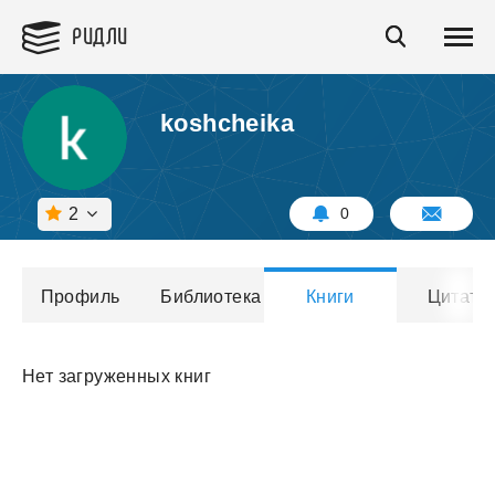
РИДЛИ
koshcheika
2
0
Профиль
Библиотека
Книги
Цитаты
Нет загруженных книг