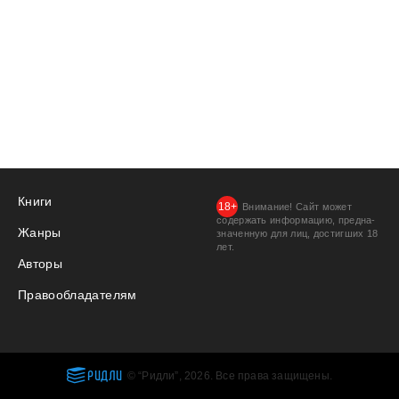
Книги
Внимание! Сайт может
содержать информацию, предна­
Жанры
значенную для лиц, дости­гших 18
лет.
Авторы
Правообладателям
РИДЛИ
© “Ридли”, 2026. Все права защищены.