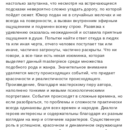
настолько запутанна, что несмотря на встречающиеся
подсказки невероятно сложно угадать дорогу, по которой
пойдет сюжет. Юмор подан не в случайных мелочах и не
всегда на поверхности, а вызван внутренним эфирным
ощущением и подчинен всему строю. Развязка к
удивлению оказалась неожиданной и оставила приятные
ощущения в душе. Попытки найти ответ откуда в людях
та или иная черта, отчего человек поступает так или
иначе, частично затронуты, частично раскрыты. Что ни
говори, а все-таки есть некая изюминка, которая
выделяет данный masterpiece среди множества
подобного рода и жанра. Значительное внимание
уделяется месту происходящих событий, что придает
красочности и реалистичности происходящего.
Произведение, благодаря мастерскому перу автора,
наполнено тонкими и живыми психологическими
портретами. События происходят в сложные времена, но
если разобраться, то проблемы и сложности практически
всегда одинаковы для всех времен и народов. Диалоги
героев интересны и содержательны благодаря их разным
взглядам на мир и отличием характеров. Существенную
роль в успешном, красочном и динамичном окружающем