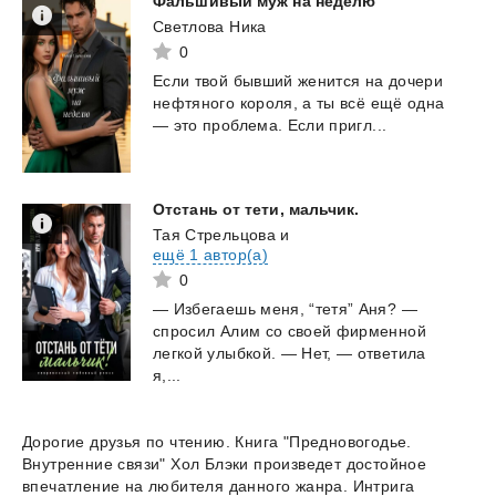
Фальшивый
муж
на
неделю
Светлова Ника
0
Если
твой
бывший
женится
на
дочери
нефтяного
короля,
а
ты
всё
ещё
одна
—
это
проблема.
Если
пригл...
Отстань
от
тети,
мальчик.
Тая Стрельцова
и
ещё 1 автор(а)
0
— Избегаешь меня, “тетя” Аня? —
спросил Алим со своей фирменной
легкой улыбкой. — Нет, — ответила
я,...
Дорогие друзья по чтению. Книга "Предновогодье.
Внутренние связи" Хол Блэки произведет достойное
впечатление на любителя данного жанра. Интрига