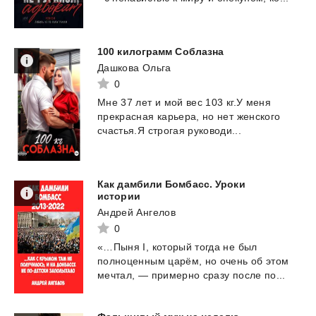
100
килограмм
Соблазна
Дашкова Ольга
0
Мне
37
лет
и
мой
вес
103
кг.У
меня
прекрасная
карьера,
но
нет
женского
счастья.Я
строгая
руководи...
Как дамбили Бомбасс. Уроки
истории
Андрей Ангелов
0
«…Пыня
I,
который
тогда
не
был
полноценным
царём,
но
очень
об
этом
мечтал,
—
примерно
сразу
после
по...