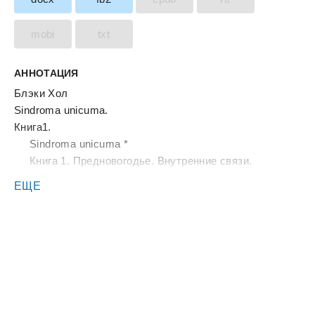
mobi
txt
АННОТАЦИЯ
Блэки Хол
Sindroma unicuma.
Книга1.
Sindroma unicuma *
Книга 1. Предновогодье. Внутренние связи.
* Sindroma unicuma, синдрома уникума - (перевод с
ЕЩЕ
новолатинского) - уникальный синдром
Это мог быть затяжной пролог
Лейтмотив: перезагрузка
За пятьдесят лет до описываемых событий
В летний солнечный день, перевернувший всю его
дальнейшую жизнь, Кирилл был несколько удивлен,
узнав, что вызван для беседы ко второму секретарю
министерства образования.