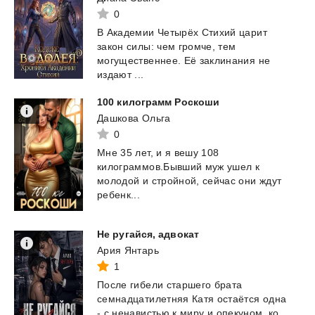
0
В Академии Четырёх Стихий царит
закон силы: чем громче, тем
могущественнее. Её заклинания не
издают ...
100
килограмм
Роскоши
Дашкова Ольга
0
Мне 35 лет, и я вешу 108
килограммов.Бывший муж ушел к
молодой и стройной, сейчас они ждут
ребенк...
Не
ругайся,
адвокат
Ария Янтарь
1
После
гибели
старшего
брата
семнадцатилетняя
Катя
остаётся
одна
-
с
ненавистью
к
миру
и
опекуном,
ко...