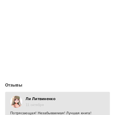
- Семут, я знаю вас как умного и здравомыслящего
человека. Наши контакты в комиссии по науке
позволяют думать, что мы найдем общий язык и по
другому щекотливому вопросу, - после приветствия
перешел к делу Волеровский, взмахом руки предложив
гостю располагаться в кресле. Сам он устроился в
соседнем, и, откинувшись на кожаную спинку, заложил
ногу на ногу. Однако расслабленная поза Волеровского
не смогла о...
Отзывы
Ли Литвиненко
11 октября
Потрясающая! Незабываемая! Лучшая книга!