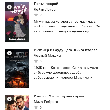
Пепел
прерий
Лейни Лоусон
0
Мужчина,
за
которого
я
согласилась
выйти
замуж
—
идеален
на
бумаге.
Он
заботливый.
Кольцо
подошло
ид...
Инженер
из
будущего.
Книга
вторая
Черный Максим
0
1935
год.
Красноярск.
Сюда,
в
глухую
сибирскую
деревню,
судьба
забрасывает
инженера
Максима
и...
Измена.
Мне
не
нужна
клуша
Мила Реброва
0