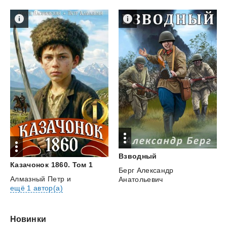
Взводный
Казачонок
1860.
Том
1
Берг Александр
Алмазный Петр
и
Анатольевич
ещё 1 автор(а)
Новинки