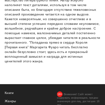
мастерство литературного гения. Автор искусно
наполняет текст деталями, используя в том числе
описание быта, но благодаря отсутствию тяжеловесных
описаний произведение читается на одном выдохе.
Кажется невероятным, но совершенно отчетливо и в
высшей степени успешно передано словами неуловимое,
волшебное, редчайшее и крайне доброе настроение. С
помощью намеков, малозначимых деталей постепенно
вырастает главное целое, убеждая читателя в реальности
прочитанного. "Попаданка прямо в сердце Короля
[Первая книга" Маргарита Фуаро читать бесплатно
онлайн безусловно стоит, здесь есть и прекрасный
воплощенный замысел и награда для истинных
ценителей этого жанра.
Книги
Внимание! Сайт может
содержать информацию, предна­
Жанры
значенную для лиц, дости­гших 18
лет.