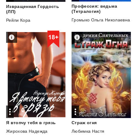
Профессия: ведьма
Извращенная Гордость
(Тетралогия)
(ЛП)
Громыко Ольга Николаевна
Рейли Кора
Я
втопчу
тебя
в
грязь
Страж
огня
Жирохова Надежда
Любимка Настя