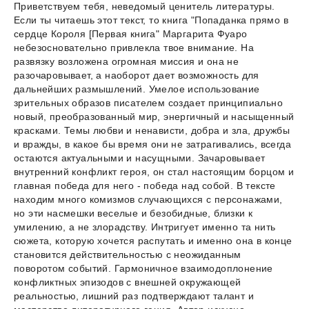
Приветствуем тебя, неведомый ценитель литературы.
Если ты читаешь этот текст, то книга "Попаданка прямо в
сердце Короля [Первая книга" Маргарита Фуаро
небезосновательно привлекла твое внимание. На
развязку возложена огромная миссия и она не
разочаровывает, а наоборот дает возможность для
дальнейших размышлений. Умелое использование
зрительных образов писателем создает принципиально
новый, преобразованный мир, энергичный и насыщенный
красками. Темы любви и ненависти, добра и зла, дружбы
и вражды, в какое бы время они не затрагивались, всегда
остаются актуальными и насущными. Зачаровывает
внутренний конфликт героя, он стал настоящим борцом и
главная победа для него - победа над собой. В тексте
находим много комизмов случающихся с персонажами,
но эти насмешки веселые и безобидные, близки к
умилению, а не злорадству. Интригует именно та нить
сюжета, которую хочется распутать и именно она в конце
становится действительностью с неожиданным
поворотом событий. Гармоничное взаимодоплонение
конфликтных эпизодов с внешней окружающей
реальностью, лишний раз подтверждают талант и