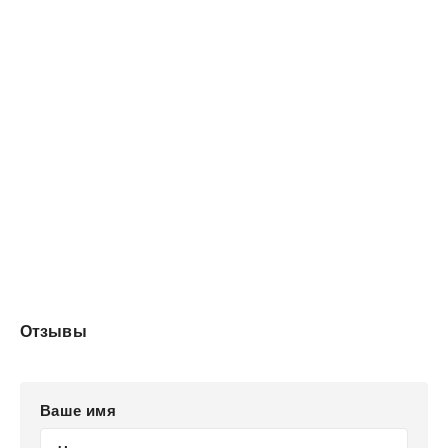
навстречу - риск.Каждый взгляд - вызов.Это не сказка
о любви.Это история о том, как легко потерять себя…и
как опасно - почувствовать.
Отзывы
Ваше имя