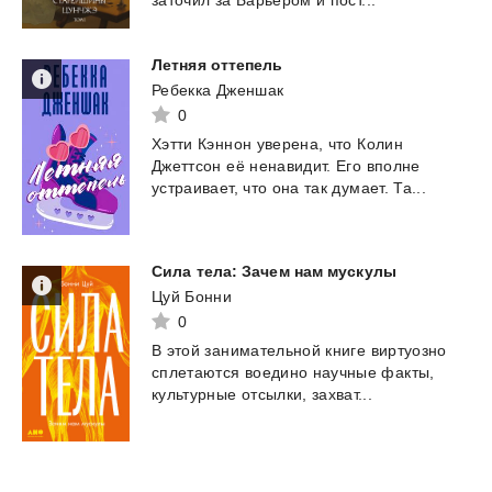
Летняя
оттепель
Ребекка Дженшак
0
Хэтти
Кэннон
уверена,
что
Колин
Джеттсон
её
ненавидит.
Его
вполне
устраивает,
что
она
так
думает.
Та...
Сила
тела:
Зачем
нам
мускулы
Цуй Бонни
0
В
этой
занимательной
книге
виртуозно
сплетаются
воедино
научные
факты,
культурные
отсылки,
захват...