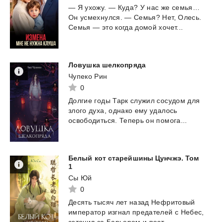
—
Я
ухожу.
—
Куда?
У
нас
же
семья…
Он
усмехнулся.
—
Семья?
Нет,
Олесь.
Семья
—
это
когда
домой
хочет...
Ловушка
шелкопряда
Чупеко Рин
0
Долгие
годы
Тарк
служил
сосудом
для
злого
духа,
однако
ему
удалось
освободиться.
Теперь
он
помога...
Белый кот старейшины Цунчжэ. Том
1
Сы Юй
0
Десять
тысяч
лет
назад
Нефритовый
император
изгнал
предателей
с
Небес,
заточил
за
Барьером
и
пост...