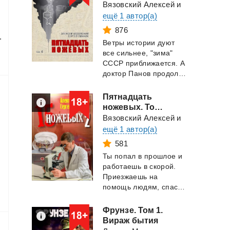
Вязовский Алексей
и
ещё 1 автор(а)
876
.
Ветры истории дуют
все сильнее, "зима"
СССР приближается. А
доктор Панов продолжает лечить и спасат...
Пятнадцать
ножевых. Том 2
Вязовский Алексей
и
ещё 1 автор(а)
581
Ты попал в прошлое и
работаешь в скорой.
Приезжаешь на
помощь людям, спасаешь жизни. Но кто придет ...
Фрунзе. Том 1.
Вираж бытия