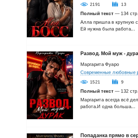
2191
13
Полный текст
— 134 стр.
Алла
пришла
в
крупную
Ей
нужна
была
работа...
Развод.
Мой
муж
-
дур
Маргарита Фуаро
Современные любовные 
1521
9
Полный текст
— 132 стр.
Маргарита
всегда
всё
де
работа.И
одна
больша...
Попаданка
прямо
в
се