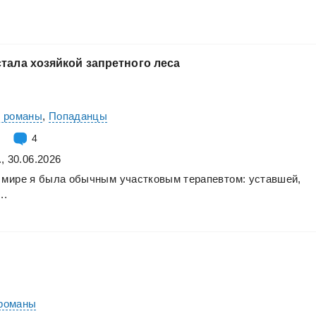
стала
хозяйкой
запретного
леса
е романы
,
Попаданцы
4
, 30.06.2026
мире
я
была
обычным
участковым
терапевтом:
уставшей,
..
романы