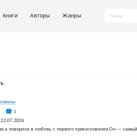
Книги
Авторы
Жанры
ть
романы
1
 22.07.2026
иса
поверила
в
любовь
с
первого
прикосновения.Он
—
самы