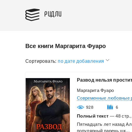
РИДЛИ
Все книги Маргарита Фуаро
Сортировать:
по дате добавления
Развод
нельзя
прости
Маргарита Фуаро
Современные любовные 
928
6
Полный текст
— 48 стр.,
Пятнадцать
лет
назад
Ал
популярный
парень
шк...