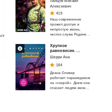
Ланцов Михаил
Алексеевич
419
Наш современник
прожил долгую и
непростую жизнь,
честно служа Родине, за что мироздание дало ему вт...
ься
Хрупкое
равновесие. Книга 1
Шерри Ана
184
Диана Оливер
работает парамедиком
на «скорой». Днем она
спасает людям жизни, а по вечерам ходит с...