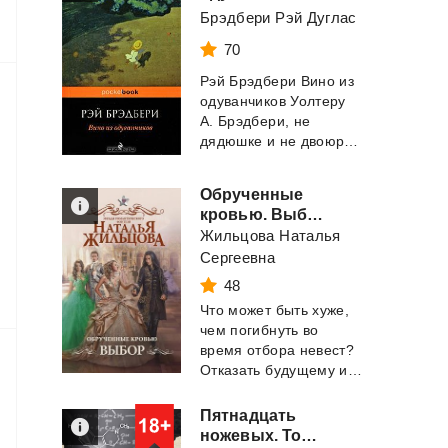
Брэдбери Рэй Дуглас
70
Рэй Брэдбери Вино из
одуванчиков Уолтеру
А. Брэдбери, не
дядюшке и не двоюродному брату, но, в...
Обрученные
кровью. Выбор
Жильцова Наталья
Сергеевна
48
Что может быть хуже,
чем погибнуть во
время отбора невест?
Отказать будущему императору! Ведь ...
Пятнадцать
ножевых. Том 4