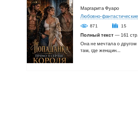
Маргарита Фуаро
Любовно-фантастически
871
15
Полный текст
— 161 стр.
Она
не
мечтала
о
другом
там,
где
женщин...