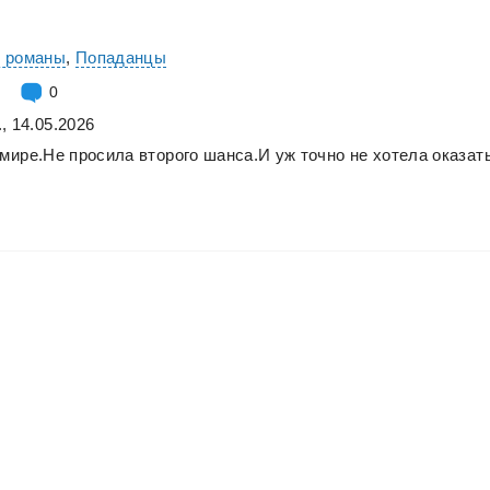
е романы
,
Попаданцы
0
, 14.05.2026
мире.Не
просила
второго
шанса.И
уж
точно
не
хотела
оказат