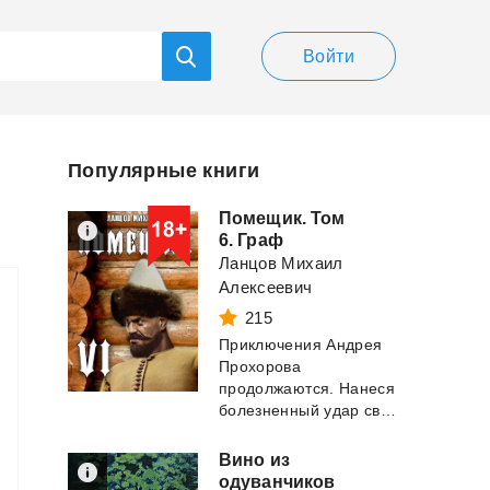
Войти
Популярные книги
Помещик. Том
6. Граф
Ланцов Михаил
Алексеевич
215
Приключения Андрея
Прохорова
продолжаются. Нанеся
болезненный удар своим недоброжелателям при двор...
Вино из
й
одуванчиков