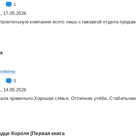
1
, 17.05.2026
строительную
компанию
всего
лишь
стажеркой
отдела
продаж
ак
романы
0
, 14.05.2026
лала
правильно.Хорошая
семья.
Отличная
учёба.
Стабильная
рдце
Короля
[Первая
книга