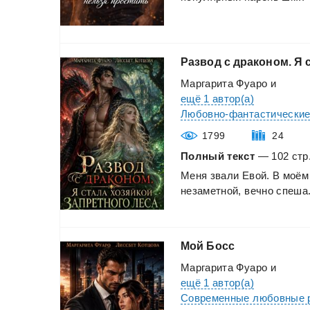
Развод
с
драконом.
Я
Маргарита Фуаро
и
ещё 1 автор(а)
Любовно-фантастически
1799
24
Полный текст
— 102 стр.
Меня
звали
Евой.
В
моём
незаметной,
вечно
спеша.
Мой
Босс
Маргарита Фуаро
и
ещё 1 автор(а)
Современные любовные 