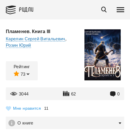
РИДЛИ
Пламенев. Книга III
Карелин Сергей Витальевич
,
Розин Юрий
Рейтинг
73
3044
62
0
Мне нравится
11
О книге