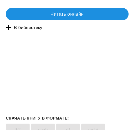
Читать онлайн
В библиотеку
СКАЧАТЬ КНИГУ В ФОРМАТЕ:
fb2
epub
rtf
mobi