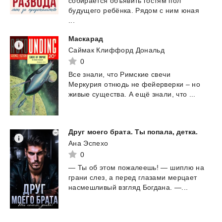
собирается объявить гостям пол
будущего ребёнка. Рядом с ним юная
...
Маскарад
Саймак Клиффорд Дональд
0
Все
знали,
что
Римские
свечи
Меркурия
отнюдь
не
фейерверки
–
но
живые
существа.
А
ещё
знали,
что
...
Друг
моего
брата.
Ты
попала,
детка.
Ана Эспехо
0
—
Ты
об
этом
пожалеешь!
—
шиплю
на
грани
слез,
а
перед
глазами
мерцает
насмешливый
взгляд
Богдана.
—...