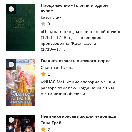
Продолжение «Тысячи и одной
ночи»
Казот Жак
0
«Продолжение „Тысячи и одной ночи“»
(1788—1789 гг.) — последнее
произведение Жака Казота
(1719—17...
Главная
страсть
снежного
лорда
Счастная Елена
1
ФИНАЛ
Мой
жених
опозорил
меня
и
расторг
помолвку,
когда
наши
с
ним
метки
истинной
связи...
Невинная
красавица
для
чудовища
Тина Грей
2