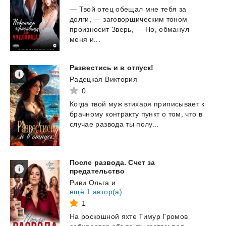
— Твой отец обещал мне тебя за
долги, — заговорщическим тоном
произносит Зверь, — Но, обманул
меня и...
Развестись
и
в
отпуск!
Радецкая Виктория
0
Когда
твой
муж
втихаря
приписывает
к
брачному
контракту
пункт
о
том,
что
в
случае
развода
ты
полу...
После развода. Счет за
предательство
Риви Ольга
и
ещё 1 автор(а)
1
На роскошной яхте Тимур Громов