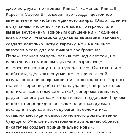
Дорогие друзья по чтению. Книга "Пламенев. Книга III"
Карелин Сергей Витальевич произведет достойное
впечатление на любителя данного жанра. Юмор подан не
в случайных мелочах и не всегда на поверхности, а
вызван внутренним эфирным ощущением и подчинен
всему строю. Умеренное уделение внимания мелочам,
создало довольно четкую картину, но и не лишило
читателя места для его личного воображения.
Положительная загадочность висит над сюжетом, но
слово за словом она выводится в потрясающе
интересную картину, понятную для всех. Очевидно, что
проблемы, здесь затронутые, не потеряют своей
актуальности ни во времени, ни в пространстве. Портрет
главного героя подобран очень удачно, с первых строк
проникаешься к нему симпатией, сопереживаешь ему,
радуешься его успехам, огорчаешься неудачами. Глубоко
цепляет непредвиденная, сложнопрогнозируемая
последняя сцена и последующая проблематика,
оставляя место для самостоятельного домысливания
будущего. Умелое использование зрительных образов
писателем создает принципиально новый,