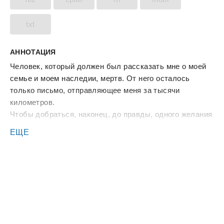
txt
АННОТАЦИЯ
Человек, который должен был рассказать мне о моей
семье и моем наследии, мертв. От него осталось
только письмо, отправляющее меня за тысячи
километров.
Чтобы добраться, наконец, до правды, одного желания
недостаточно. Мне придется сыграть сына
ЕЩЕ
криминального авторитета, вступить в борьбу за
власть внутри банды и начать путь к формированию
собственного клана.
И я приму все испытания, что приготовила мне судьба