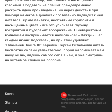
преобразованный мир, энергичный и насыщенный
красками. Создатель не спешит преждевременно
раскрыть идею произведения, но через действия при
помощи намеков в диалогах постепенно подводит к ней
читателя. Яркие пейзажи, необъятные горизонты и
насыщенные цвета - все это усиливает глубину
восприятия и будоражит воображение. С невероятным
волнением воспринимается написанное! – Каждый шаг,
каждый нюанс подсказан, но при этом удивляет.
"Пламенев. Книга III" Карелин Сергей Витальевич читать
бесплатно онлайн увлекательно, порой напоминает нам
нашу жизнь, видишь самого себя в ней, и уже смотришь
на читаемое словно на пособие.
Книги
Внимание! Сайт может
содержать информацию, предна­
Жанры
значенную для лиц, дости­гших 18
лет.
Авторы