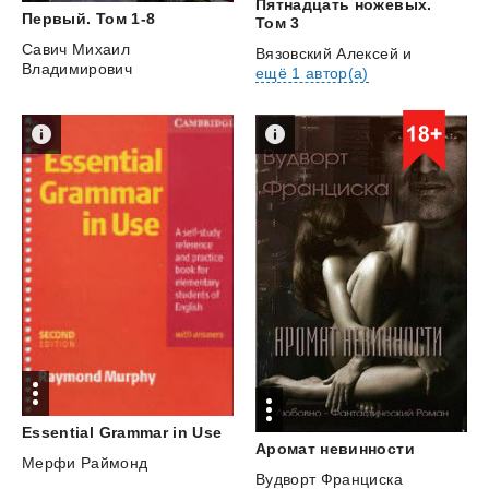
Пятнадцать ножевых.
Первый.
Том
1-8
Том 3
Савич Михаил
Вязовский Алексей
и
Владимирович
ещё 1 автор(а)
Essential
Grammar
in
Use
Аромат
невинности
Мерфи Раймонд
Вудворт Франциска