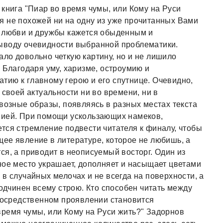
 книга "Пиар во время чумы, или Кому на Руси
я не похожей ни на одну из уже прочитанных Вами
е любви и дружбы кажется обыденным и
ыводу очевидности выбранной проблематики.
ло довольно четкую картину, но и не лишило
 Благодаря уму, харизме, остроумию и
ию к главному герою и его спутнице. Очевидно,
 своей актуальности ни во времени, ни в
квозные образы, появляясь в разных местах текста
нией. При помощи ускользающих намеков,
тся стремление подвести читателя к финалу, чтобы
ее явление в литературе, которое не любишь, а
ся, а приводит в неописуемый восторг. Один из
ное место украшает, дополняет и насыщает цветами
в случайных мелочах и не всегда на поверхности, а
чинен всему строю. Кто способен читать между
епосредственном проявлении становится
ремя чумы, или Кому на Руси жить?" Задорнов