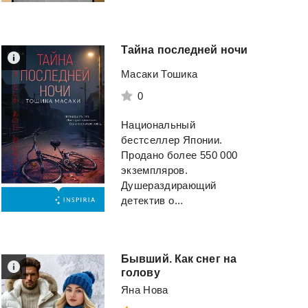
Тайна
последней
ночи
Столичный доктор.
Невеста для двои
Масаки Тошика
Том II
Замуж за порочн
0
Вязовский Алексей
и
Азимут Кристина
ещё 1 автор(а)
Национальный
бестселлер Японии.
Смотреть
Смотреть
Продано более 550 000
экземпляров.
Душераздирающий
детектив о...
Бывший. Как снег на
голову
Яна Нова