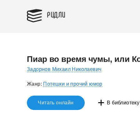
РИДЛИ
Пиар во время чумы, или К
Задорнов Михаил Николаевич
Жанр:
Потешки и прочий юмор
Читать онлайн
В библиотеку