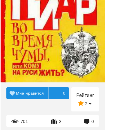
Мне нравится
0
Рейтинг
2
701
2
0