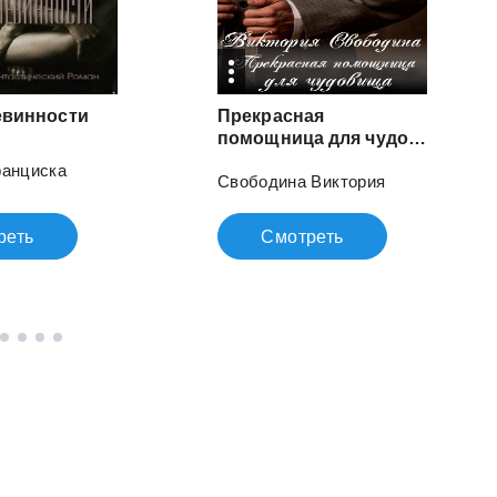
евинности
Прекрасная
помощница для чудовища
ранциска
Свободина Виктория
реть
Смотреть