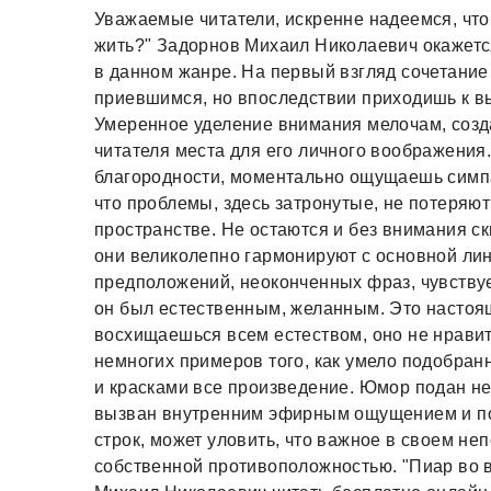
Уважаемые читатели, искренне надеемся, что
жить?" Задорнов Михаил Николаевич окажетс
в данном жанре. На первый взгляд сочетани
приевшимся, но впоследствии приходишь к в
Умеренное уделение внимания мелочам, созда
читателя места для его личного воображения.
благородности, моментально ощущаешь симпат
что проблемы, здесь затронутые, не потеряют
пространстве. Не остаются и без внимания с
они великолепно гармонируют с основной ли
предположений, неоконченных фраз, чувствуе
он был естественным, желанным. Это настоящ
восхищаешься всем естеством, оно не нравит
немногих примеров того, как умело подобран
и красками все произведение. Юмор подан не 
вызван внутренним эфирным ощущением и под
строк, может уловить, что важное в своем н
собственной противоположностью. "Пиар во в