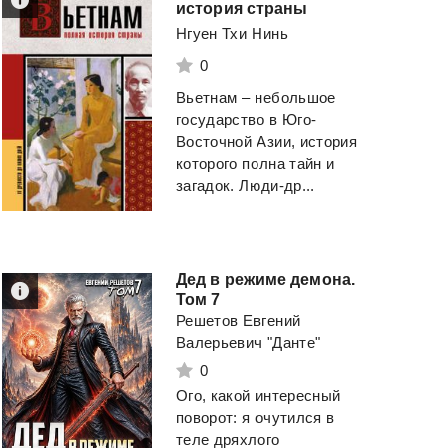
история страны
Нгуен Тхи Нинь
0
Вьетнам – небольшое
государство в Юго-
Восточной Азии, история
которого полна тайн и
загадок. Люди-др...
Дед в режиме демона.
Том 7
Решетов Евгений
Валерьевич "Данте"
0
Ого, какой интересный
поворот: я очутился в
теле дряхлого