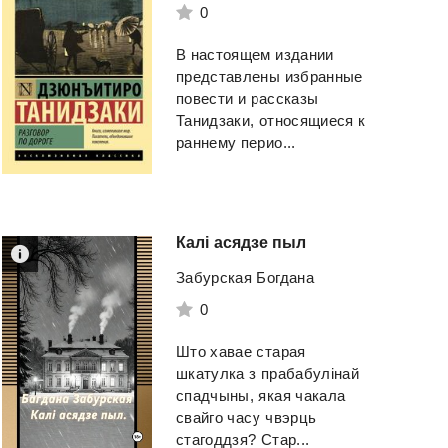
0
В настоящем издании
представлены избранные
повести и рассказы
Танидзаки, относящиеся к
раннему перио...
Калі
асядзе
пыл
Забурская Богдана
0
Што хавае старая
шкатулка з прабабулінай
спадчыны, якая чакала
свайго часу чвэрць
стагоддзя? Стар...