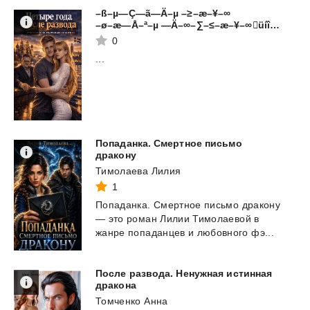
–ß–µ—Ç—ã—Ä–µ –≥–æ–¥–∞
–ø–æ—Å–ª–µ —Ä–∞–∑–≤–æ–¥–∞üíî‚ö°Ô∏è. –û—Å–Ω–æ–≤–∞–Ω–æ –Ω–∞ —Ä–µ–∞–ª—å–Ω—ã—Ö —Å–æ–±—ã—Ç–∏—è—Ö. 1—á
0
...
Попаданка. Смертное письмо
дракону
Тимолаева Лилия
1
Попаданка.
Смертное
письмо
дракону
—
это
роман
Лилии
Тимолаевой
в
жанре
попаданцев
и
любовного
фэ...
После развода. Ненужная истинная
дракона
Томченко Анна