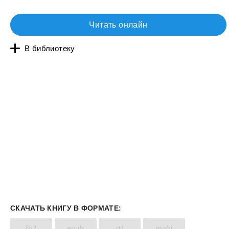
Читать онлайн
В библиотеку
СКАЧАТЬ КНИГУ В ФОРМАТЕ:
fb2
epub
rtf
mobi