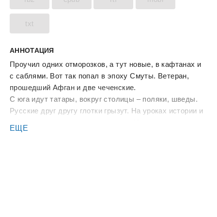
txt
АННОТАЦИЯ
Проучил одних отморозков, а тут новые, в кафтанах и
с саблями. Вот так попал в эпоху Смуты. Ветеран,
прошедший Афган и две чеченские.
С юга идут татары, вокруг столицы – поляки, шведы.
Русские друг другу глотки грызут. На уроках истории и
в фильмах показывали по верхам. На деле же здесь –
ЕЩЕ
клубок интриг, да не один, грязь, боль, кровь, смерть и
прочие ужасы войны за престол.
У меня важные письма из Москвы.
Людей надо сплотить, врагу отпор дать, царя на трон
посадить.
Ведь это – моя земля! И я буду ее защищать в любом
времени, не щадя себя.