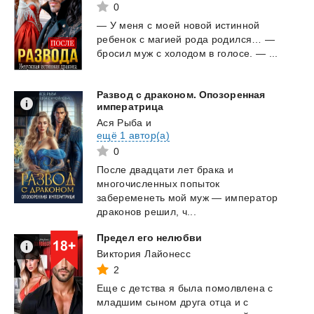
0
—
У
меня
с
моей
новой
истинной
ребенок
с
магией
рода
родился…
—
бросил
муж
с
холодом
в
голосе.
—
...
Развод с драконом. Опозоренная
императрица
Ася Рыба
и
ещё 1 автор(а)
0
После двадцати лет брака и
многочисленных попыток
забеременеть мой муж — император
драконов решил, ч...
Предел
его
нелюбви
Виктория Лайонесс
2
Еще с детства я была помолвлена с
младшим сыном друга отца и с