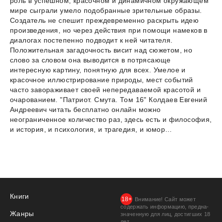
роль в успешном, красочном и динамичном окружающем
мире сыграли умело подобранные зрительные образы.
Создатель не спешит преждевременно раскрыть идею
произведения, но через действия при помощи намеков в
диалогах постепенно подводит к ней читателя.
Положительная загадочность висит над сюжетом, но
слово за словом она выводится в потрясающе
интересную картину, понятную для всех. Умелое и
красочное иллюстрирование природы, мест событий
часто завораживает своей непередаваемой красотой и
очарованием. "Патриот. Смута. Том 16" Колдаев Евгений
Андреевич читать бесплатно онлайн можно
неограниченное количество раз, здесь есть и философия,
и история, и психология, и трагедия, и юмор…
Книги
Внимание! Сайт может
содержать информацию, предна­
Жанры
значенную для лиц, дости­гших 18
лет.