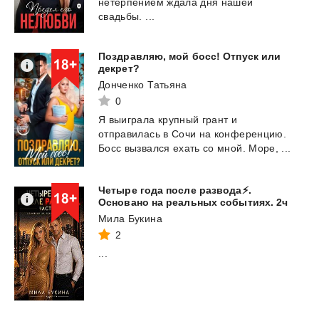
нетерпением ждала дня нашей
свадьбы. ...
Поздравляю, мой босс! Отпуск или
декрет?
Донченко Татьяна
0
Я
выиграла
крупный
грант
и
отправилась
в
Сочи
на
конференцию.
Босс
вызвался
ехать
со
мной.
Море,
...
Четыре года после развода️⚡️.
Основано на реальных событиях. 2ч
Мила Букина
2
...