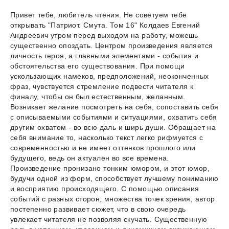
Привет тебе, любитель чтения. Не советуем тебе
открывать "Патриот. Смута. Том 16" Колдаев Евгений
Андреевич утром перед выходом на работу, можешь
существенно опоздать. Центром произведения является
личность героя, а главными элементами - события и
обстоятельства его существования. При помощи
ускользающих намеков, предположений, неоконченных
фраз, чувствуется стремление подвести читателя к
финалу, чтобы он был естественным, желанным.
Возникает желание посмотреть на себя, сопоставить себя
с описываемыми событиями и ситуациями, охватить себя
другим охватом - во всю даль и ширь души. Обращает на
себя внимание то, насколько текст легко рифмуется с
современностью и не имеет оттенков прошлого или
будущего, ведь он актуален во все времена.
Произведение пронизано тонким юмором, и этот юмор,
будучи одной из форм, способствует лучшему пониманию
и восприятию происходящего. С помощью описания
событий с разных сторон, множества точек зрения, автор
постепенно развивает сюжет, что в свою очередь
увлекает читателя не позволяя скучать. Существенную