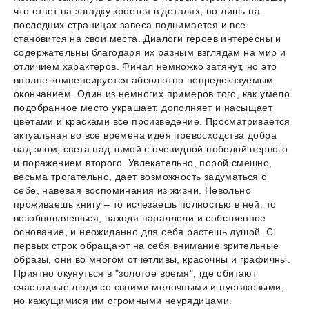
что ответ на загадку кроется в деталях, но лишь на
последних страницах завеса поднимается и все
становится на свои места. Диалоги героев интересны и
содержательны благодаря их разным взглядам на мир и
отличием характеров. Финал немножко затянут, но это
вполне компенсируется абсолютно непредсказуемым
окончанием. Один из немногих примеров того, как умело
подобранное место украшает, дополняет и насыщает
цветами и красками все произведение. Просматривается
актуальная во все времена идея превосходства добра
над злом, света над тьмой с очевидной победой первого
и поражением второго. Увлекательно, порой смешно,
весьма трогательно, дает возможность задуматься о
себе, навевая воспоминания из жизни. Невольно
проживаешь книгу – то исчезаешь полностью в ней, то
возобновляешься, находя параллели и собственное
основание, и неожиданно для себя растешь душой. С
первых строк обращают на себя внимание зрительные
образы, они во многом отчетливы, красочны и графичны.
Приятно окунуться в "золотое время", где обитают
счастливые люди со своими мелочными и пустяковыми,
но кажущимися им огромными неурядицами.