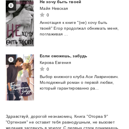
Не
хочу
быть
твоей
Майя Невская
0
Аннотация
к
книге
"(не)
хочу
быть
твоей"
Егор
продолжал
обнимать
меня,
поглаживая
...
Если
сможешь,
забудь
Кирова Евгения
0
Выбор
книжного
клуба
Аси
Лавринович.
Молодежный
роман
о
первой
любви,
который
гарантированно
ра...
Здравствуй, дорогой незнакомец. Книга "Оторва 9"
"Ортензия" не оставит тебя равнодушным, не вызовет
желания заглянуть в эпилог. С первых строк понимаешь,