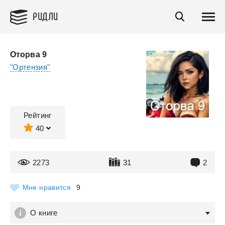
РИДЛИ
Оторва 9
"Ортензия"
Рейтинг
40
2273
31
2
Мне нравится
9
О книге