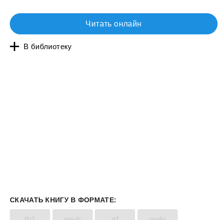
Читать онлайн
В библиотеку
СКАЧАТЬ КНИГУ В ФОРМАТЕ:
fb2
epub
rtf
mobi