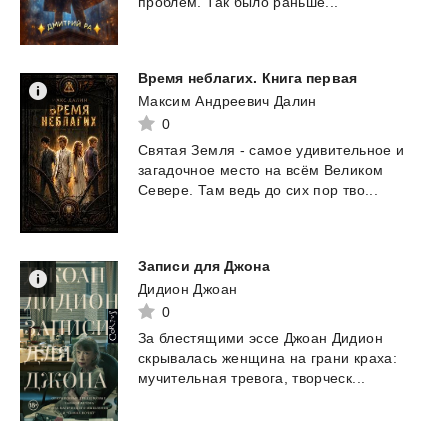
проблем.
Так
было
раньше...
Время
неблагих.
Книга
первая
Максим Андреевич Далин
0
Святая
Земля
-
самое
удивительное
и
загадочное
место
на
всём
Великом
Севере.
Там
ведь
до
сих
пор
тво...
Записи
для
Джона
Дидион Джоан
0
За
блестящими
эссе
Джоан
Дидион
скрывалась
женщина
на
грани
краха:
мучительная
тревога,
творческ...