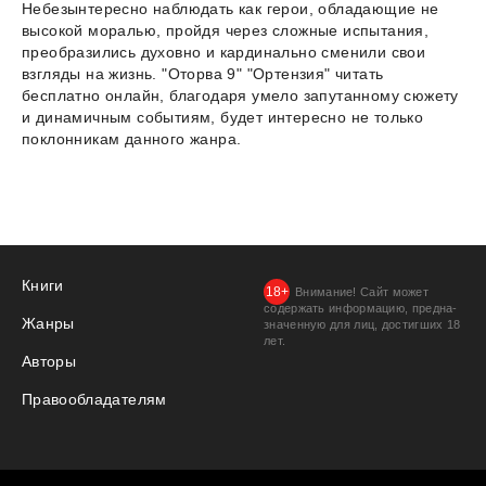
Небезынтересно наблюдать как герои, обладающие не
высокой моралью, пройдя через сложные испытания,
преобразились духовно и кардинально сменили свои
взгляды на жизнь. "Оторва 9" "Ортензия" читать
бесплатно онлайн, благодаря умело запутанному сюжету
и динамичным событиям, будет интересно не только
поклонникам данного жанра.
Книги
Внимание! Сайт может
содержать информацию, предна­
Жанры
значенную для лиц, дости­гших 18
лет.
Авторы
Правообладателям