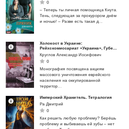
0
–
Теперь
ты
личная
помощница
Кнута.
Тень,
следующая
за
прокурором
днём
и
ночью!
–
Разве
есть
такая
д...
Холокост в Украине:
Рейхскомиссариат «Украина», Губернаторство «Транснистрия»: монография.
Круглов Александр Иосифович
0
Монография посвящена акциям
массового уничтожения еврейского
населения на оккупированной
территор...
Имперский
Хранитель.
Тетралогия
Ра Дмитрий
0
Как
решить
любую
проблему?
Берёшь
проблему
и
выбиваешь
ей
зубы
–
нет