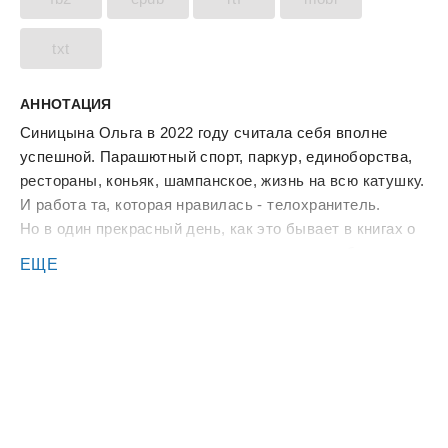
txt
АННОТАЦИЯ
Синицына Ольга в 2022 году считала себя вполне
успешной. Парашютный спорт, паркур, единоборства,
рестораны, коньяк, шампанское, жизнь на всю катушку.
И работа та, которая нравилась - телохранитель.
Но в один прекрасный день, как это бывает в книгах о
попаданцах, однажды проснувшись утром, обнаружила
ЕЩЕ
себя в теле скромной тихой девочки,
десятиклассницы, в далёком 1977 году.
Полное незнание реалий того времени заставляет
попадать переселенку в комические и совершенно
нелепые ситуации.