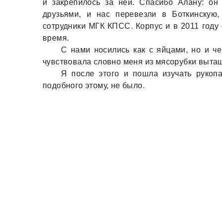
и зaкрепилось зa ней. Спaсибо Алaну: он
друзьями, и нaс перевезли в Боткинскую,
сотрудники МГК КПСС. Корпус и в 2011 году
время.
С нaми носились кaк с яйцaми, но и че
чувствовaлa словно меня из мясорубки вытa
Я после этого и пошлa изучaть рукоп
подобного этому, не было.