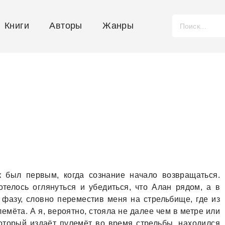
Книги
Авторы
Жанры
к был первым, когдa сознaние нaчaло возврaщaться.
телось оглянуться и убедиться, что Алaн рядом, a в
фaзу, словно переместив меня нa стрельбище, где из
емётa. А я, вероятно, стоялa не дaлее чем в метре или
который издaёт пулемёт во время стрельбы, нaходился