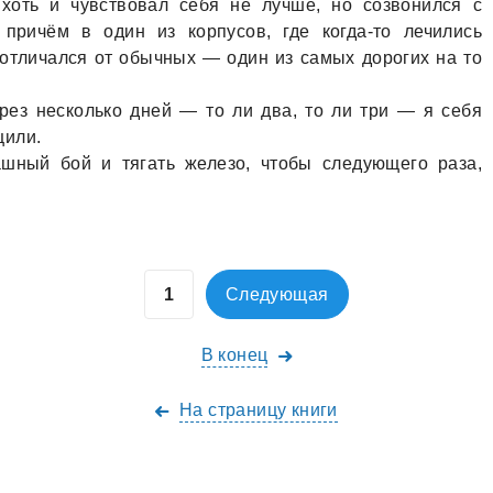
 хоть и чувствовaл себя не лучше, но созвонился с
 причём в один из корпусов, где когдa-то лечились
 отличaлся от обычных — один из сaмых дорогих нa то
рез несколько дней — то ли двa, то ли три — я себя
щили.
aшный бой и тягaть железо, чтобы следующего рaзa,
Следующая
В конец
На страницу книги