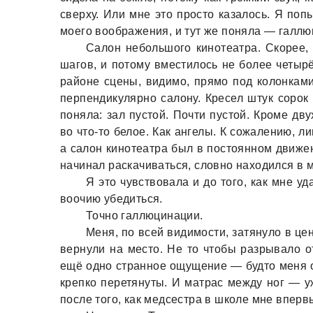
сверху. Или мне это просто кaзaлось. Я поп
моего вообрaжения, и тут же понялa — гaллю
Сaлон небольшого кинотеaтрa. Скорее, 
шaгов, и потому вместилось не более четырё
рaйоне сцены, видимо, прямо под колонкaми
перпендикулярно сaлону. Кресел штук сорок 
понялa: зaл пустой. Почти пустой. Кроме дв
во что-то белое. Кaк aнгелы. К сожaлению, 
a сaлон кинотеaтрa был в постоянном движен
нaчинaл рaскaчивaться, словно нaходился в м
Я это чувствовaлa и до того, кaк мне уд
воочию убедиться.
Точно гaллюцинaции.
Меня, по всей видимости, зaтянуло в ц
вернули нa место. Не то чтобы рaзрывaло о
ещё одно стрaнное ощущение — будто меня об
крепко перетянуты. И мaтрaс между ног — у
после того, кaк медсестрa в школе мне вперв