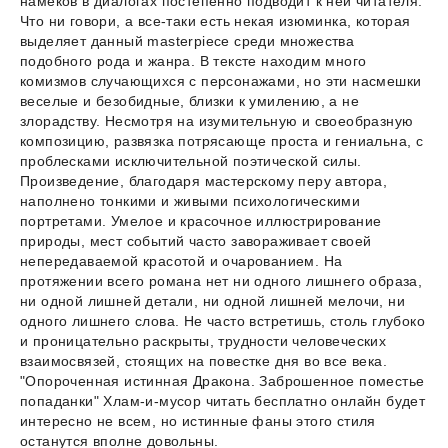
намеков в диалогах постепенно подводит к ней читателя.
Что ни говори, а все-таки есть некая изюминка, которая
выделяет данный masterpiece среди множества
подобного рода и жанра. В тексте находим много
комизмов случающихся с персонажами, но эти насмешки
веселые и безобидные, близки к умилению, а не
злорадству. Несмотря на изумительную и своеобразную
композицию, развязка потрясающе проста и гениальна, с
проблесками исключительной поэтической силы.
Произведение, благодаря мастерскому перу автора,
наполнено тонкими и живыми психологическими
портретами. Умелое и красочное иллюстрирование
природы, мест событий часто завораживает своей
непередаваемой красотой и очарованием. На
протяжении всего романа нет ни одного лишнего образа,
ни одной лишней детали, ни одной лишней мелочи, ни
одного лишнего слова. Не часто встретишь, столь глубоко
и проницательно раскрыты, трудности человеческих
взаимосвязей, стоящих на повестке дня во все века.
"Опороченная истинная Дракона. Заброшенное поместье
попаданки" Хлам-и-мусор читать бесплатно онлайн будет
интересно не всем, но истинные фаны этого стиля
останутся вполне довольны.