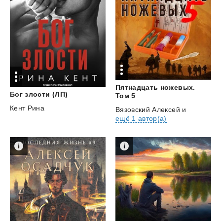
Пятнадцать ножевых.
Бог
злости
(ЛП)
Том 5
Кент Рина
Вязовский Алексей
и
ещё 1 автор(а)