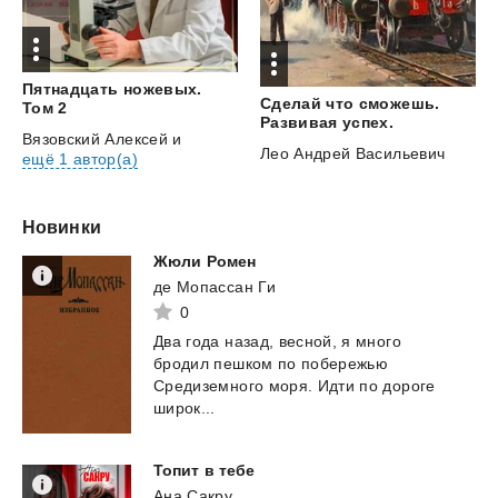
Пятнадцать ножевых.
Сделай что сможешь.
Том 2
Развивая успех.
Вязовский Алексей
и
Лео Андрей Васильевич
ещё 1 автор(а)
Новинки
Жюли
Ромен
де Мопассан Ги
0
Два года назад, весной, я много
бродил пешком по побережью
Средиземного моря. Идти по дороге
широк...
Топит
в
тебе
Ана Сакру