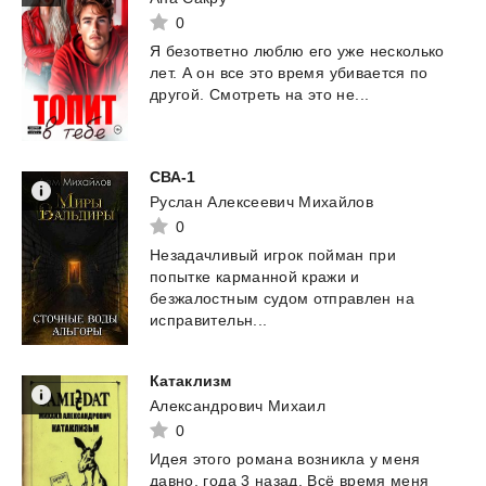
0
Я
безответно
люблю
его
уже
несколько
лет.
А
он
все
это
время
убивается
по
другой.
Смотреть
на
это
не...
СВА-1
Руслан Алексеевич Михайлов
0
Незадачливый игрок пойман при
попытке карманной кражи и
безжалостным судом отправлен на
исправительн...
Катаклизм
Александрович Михаил
0
Идея
этого
романа
возникла
у
меня
давно,
года
3
назад.
Всё
время
меня