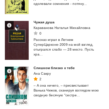
одолевали
сомнения
-
потяну...
Чужая
душа
Караванова Наталья Михайловна
0
Рассказ играл в Летнем
СуперЦарконе-2009 на мой взгляд,
отыгрался слабо — 28 место. Пусть
хра...
Слишком
близко
к
тебе
Ана Сакру
2
–
А
она
ничего,
–
присвистывает
Ванька
Чижов,
сканируя
взглядом
мою
сводную
бесячую
"сестре...