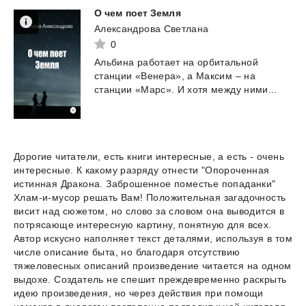
О
чем
поет
Земля
Александрова Светлана
0
Альбина
работает
на
орбитальной
станции
«Венера»,
а
Максим
–
на
станции
«Марс».
И
хотя
между
ними...
Дорогие читатели, есть книги интересные, а есть - очень
интересные. К какому разряду отнести "Опороченная
истинная Дракона. Заброшенное поместье попаданки"
Хлам-и-мусор решать Вам! Положительная загадочность
висит над сюжетом, но слово за словом она выводится в
потрясающе интересную картину, понятную для всех.
Автор искусно наполняет текст деталями, используя в том
числе описание быта, но благодаря отсутствию
тяжеловесных описаний произведение читается на одном
выдохе. Создатель не спешит преждевременно раскрыть
идею произведения, но через действия при помощи