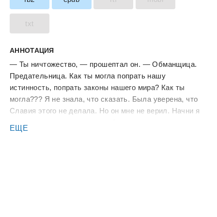
txt
АННОТАЦИЯ
— Ты ничтожество, — прошептал он. — Обманщица.
Предательница. Как ты могла попрать нашу
истинность, попрать законы нашего мира? Как ты
могла??? Я не знала, что сказать. Была уверена, что
Славия этого не делала. Но он мне не верил. Начни я
оправдываться — получила бы, наверное, только
ЕЩЕ
оплеуху. Поэтому я молчала, не отводя взгляда от
бушующего шторма в глубине его синих глаз. Кажется,
он приблизился ко мне, словно желая пронзить
взглядом. Меня потряхивало. Руки Кайрена сжимались
на моих плечах всё сильнее, доставляя боль. И
вдруг… Его губы оказались на моих. Рывком.
Молниеносно. Я замерла, не веря тому, что чувствую.
А его руки уже переместились на мой затылок,