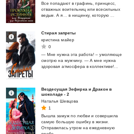
Все
попадают
в
графинь,
принцесс,
отважных
воительниц
или
всесильных
ведьм.
А
я…
в
нищенку,
которую
...
Стирая
запреты
кристина майер
0
—
Мне
нужна
эта
работа!
–
умоляюще
смотрю
на
мужчину.
—
А
мне
нужна
здоровая
атмосфера
в
коллективе!...
Вездесущая Зефирка и Дракон в
шоколаде - 2
Наталья Шевцова
1
Вышла замуж по любви и совершила
самую большую ошибку в жизни.
Отправилась утром на ежедневную
пробе...