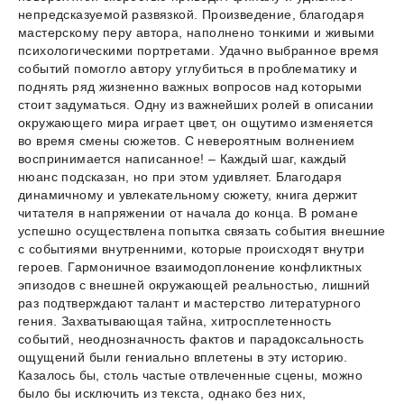
непредсказуемой развязкой. Произведение, благодаря
мастерскому перу автора, наполнено тонкими и живыми
психологическими портретами. Удачно выбранное время
событий помогло автору углубиться в проблематику и
поднять ряд жизненно важных вопросов над которыми
стоит задуматься. Одну из важнейших ролей в описании
окружающего мира играет цвет, он ощутимо изменяется
во время смены сюжетов. С невероятным волнением
воспринимается написанное! – Каждый шаг, каждый
нюанс подсказан, но при этом удивляет. Благодаря
динамичному и увлекательному сюжету, книга держит
читателя в напряжении от начала до конца. В романе
успешно осуществлена попытка связать события внешние
с событиями внутренними, которые происходят внутри
героев. Гармоничное взаимодоплонение конфликтных
эпизодов с внешней окружающей реальностью, лишний
раз подтверждают талант и мастерство литературного
гения. Захватывающая тайна, хитросплетенность
событий, неоднозначность фактов и парадоксальность
ощущений были гениально вплетены в эту историю.
Казалось бы, столь частые отвлеченные сцены, можно
было бы исключить из текста, однако без них,