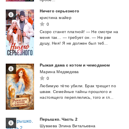
Ничего
серьезного
кристина майер
0
Скоро
станет
платной!
—
Не
смотри
на
меня
так…
—
требует
он.
—
Не
рви
душу,
Нея!
Я
не
должен
был
теб...
Рыжая
дама
с
котом
и
чемоданом
Марина Медведева
0
Любимую
тëтю
убили.
Брак
трещит
по
швам.
Семейные
тайны
прошлого
и
настоящего
переплелись,
того
и
гл...
Перышко.
Часть
2
Шуваева Элина Витальевна