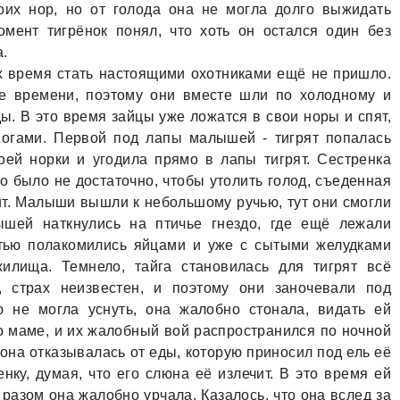
оих нор, но от голода она не могла долго выжидать
мент тигрёнок понял, что хоть он остался один без
а.
х время стать настоящими охотниками ещё не пришло.
е времени, поэтому они вместе шли по холодному и
ы. В это время зайцы уже ложатся в свои норы и спят,
ногами. Первой под лапы малышей - тигрят попалась
ей норки и угодила прямо в лапы тигрят. Сестренка
о было не достаточно, чтобы утолить голод, съеденная
т. Малыши вышли к небольшому ручью, тут они смогли
ышей наткнулись на птичье гнездо, где ещё лежали
тью полакомились яйцами и уже с сытыми желудками
илища. Темнело, тайга становилась для тигрят всё
, страх неизвестен, и поэтому они заночевали под
 не могла уснуть, она жалобно стонала, видать ей
о маме, и их жалобный вой распространился по ночной
 она отказывалась от еды, которую приносил под ель её
нку, думая, что его слюна её излечит. В это время ей
 разом она жалобно урчала. Казалось, что она вслед за