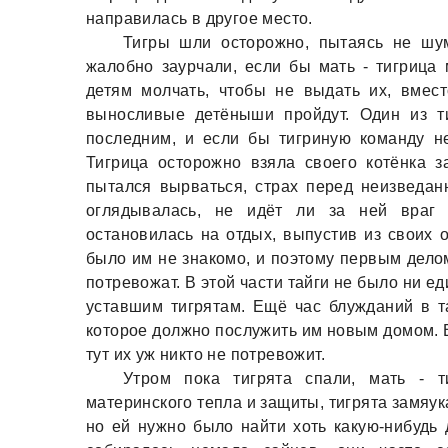
направилась в другое место.
Тигры шли осторожно, пытаясь не шу
жалобно заурчали, если бы мать - тигрица 
детям молчать, чтобы не выдать их, вмес
выносливые детёныши пройдут. Один из т
последним, и если бы тигриную команду н
Тигрица осторожно взяла своего котёнка з
пытался вырваться, страх перед неизведан
оглядывалась, не идёт ли за ней враг и
остановилась на отдых, выпустив из своих о
было им не знакомо, и поэтому первым дело
потревожат. В этой части тайги не было ни е
уставшим тигрятам. Ещё час блужданий в т
которое должно послужить им новым домом. 
тут их уж никто не потревожит.
Утром пока тигрята спали, мать - т
материнского тепла и защиты, тигрята замяу
но ей нужно было найти хоть какую-нибудь 