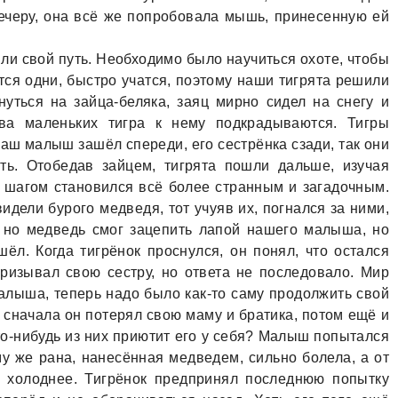
вечеру, она всё же попробовала мышь, принесенную ей
ли свой путь. Необходимо было научиться охоте, чтобы
ются одни, быстро учатся, поэтому наши тигрята решили
нуться на зайца-беляка, заяц мирно сидел на снегу и
два маленьких тигра к нему подкрадываются. Тигры
наш малыш зашёл спереди, его сестрёнка сзади, так они
ать. Отобедав зайцем, тигрята пошли дальше, изучая
 шагом становился всё более странным и загадочным.
идели бурого медведя, тот учуяв их, погнался за ними,
, но медведь смог зацепить лапой нашего малыша, но
шёл. Когда тигрёнок проснулся, он понял, что остался
ризывал свою сестру, но ответа не последовало. Мир
алыша, теперь надо было как-то саму продолжить свой
ь, сначала он потерял свою маму и братика, потом ещё и
кто-нибудь из них приютит его у себя? Малыш попытался
ому же рана, нанесённая медведем, сильно болела, а от
ё холоднее. Тигрёнок предпринял последнюю попытку