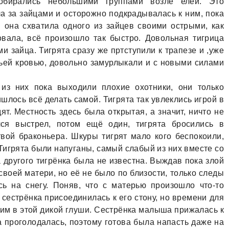
обирались небольшими группами возле елей. Это
а за зайцами и осторожно подкрадывалась к ним, пока
она схватила одного из зайцев своими острыми, как
овала, всё произошло так быстро. Довольная тигрица
и зайца. Тигрята сразу же пртступили к трапезе и ,уже
ьей кровью, довольно замурлыкали и с новыми силами
 из них пока выходили плохие охотники, они только
шлось всё делать самой. Тигрята так увлеклись игрой в
дят. Местность здесь была открытая, а значит, ничто не
лся выстрел, потом ещё один, тигрята бросились в
вой браконьера. Шкуры тигрят мало кого беспокоили,
 Тигрята были напуганы, самый слабый из них вместе со
а другого тигрёнка была не известна. Выждав пока злой
 своей матери, но её не было по близости, только следы
сь на снегу. Поняв, что с матерью произошло что-то
сестрёнка присоединилась к его стону, но времени для
мим в этой дикой глуши. Сестрёнка малыша прижалась к
она проголодалась, поэтому готова была напасть даже на