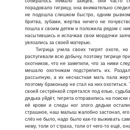
собиралось немало зайцев, они часто с
порадовало тигрицу, она внимательно следил
не подошла слишком быстро, одним рывком 
бритва, зубами, жертва ничего не почувств
пошла к своим детям и положила рядом с ним
насытившись и испачкав свои мордочки заяч
увязались за своей матерью.
Тигрица учила своих тигрят охоте, но
распугивали всю добычу, поэтому тигрице при
охотников, что не заметили, что за ними сле
мешало охотникам подстрелить их. Разда
рассыпную, а их несчастная мать пала жерт
поэтому браконьер не стал на них охотиться.
своей сестрёнкой спрятался под елью, судьб
дядька уйдёт, тигрята отправились на поиски
её крови и следы ног злого дядьки остали
страшное, наш малыш жалобно застонал, его 
слёз не было, надо было как-то выживать са
нему, толи от страха, толи от чего-то ещё, 