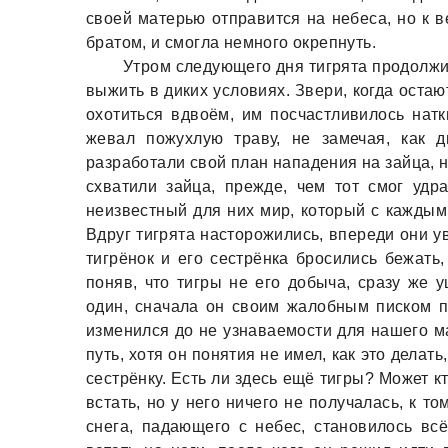
своей матерью отправится на небеса, но к 
братом, и смогла немного окрепнуть.
Утром следующего дня тигрята продолжи
выжить в диких условиях. Звери, когда оста
охотиться вдвоём, им посчастливилось натк
жевал пожухлую траву, не замечая, как 
разработали свой план нападения на зайца, 
схватили зайца, прежде, чем тот смог удр
неизвестный для них мир, который с каждым
Вдруг тигрята насторожились, впереди они ув
тигрёнок и его сестрёнка бросились бежать
поняв, что тигры не его добыча, сразу же у
один, сначала он своим жалобным писком п
изменился до не узнаваемости для нашего м
путь, хотя он понятия не имел, как это делат
сестрёнку. Есть ли здесь ещё тигры? Может 
встать, но у него ничего не получалась, к т
снега, падающего с небес, становилось вс