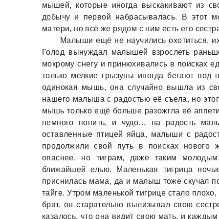
мышей, которые иногда выскакивают из св
добычу и первой набрасывалась. В этот мо
матери, но всё же рядом с ним есть его сестр
Малыши ещё не научились охотиться, и
Голод вынуждал малышей взрослеть раньш
мокрому снегу и принюхивались в поисках ед
только мелкие грызуны иногда бегают под 
одинокая мышь, она случайно вышла из сво
нашего малыша с радостью её съела, но этог
мышь только ещё больше разожгла её аппети
немного попить, и чудо… на радость мал
оставленные птицей яйца, малыши с радос
продолжили свой путь в поисках нового ж
опаснее, но тиграм, даже таким молодым
ближайшей елью. Маленькая тигрица ночью
приснилась мама, да и малыш тоже скучал п
тайге. Утром маленькой тигрице стало плохо,
брат, он старательно вылизывал свою сестре
казалось, что она видит свою мать, и каждым