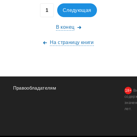
Следующая
В конец
На страницу книги
Правообладателям
В
содер
значен
лет.