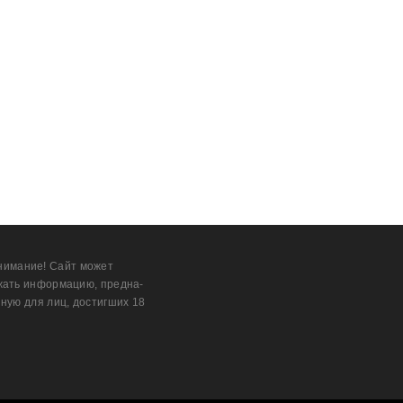
нимание! Сайт может
жать информацию, предна­
ную для лиц, дости­гших 18