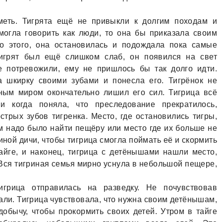
меть. Тигрята ещё не привыкли к долгим походам и
могла говорить как люди, то она бы приказала своим
то этого, она остановилась и подождала пока самые
игрят был ещё слишком слаб, он появился на свет
е потревожили, ему не пришлось бы так долго идти.
а шкирку своими зубами и понесла его. Тигрёнок не
ным миром окончательно лишил его сил. Тигрица всё
 когда поняла, что преследование прекратилось,
стрых зубов тигренка. Место, где остановились тигры,
м надо было найти пещёру или место где их больше не
диной дичи, чтобы тигрица смогла поймать её и скормить
айге, и наконец, тигрица с детёнышами нашли место,
Вся тигриная семья мирно уснула в небольшой пещере,
игрица отправилась на разведку. Не почувствовав
кали. Тигрица чувствовала, что нужна своим детёнышам,
добычу, чтобы прокормить своих детей. Утром в тайге