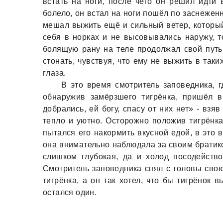
встать на ноги, после чего он решил идти 
болело, он встал на ноги пошёл по заснежен
мешал выжить ещё и сильный ветер, который 
себя в норках и не высовывались наружу, 
болящую рану на теле продолжал свой путь,
стонать, чувствуя, что ему не выжить в так
глаза.
В это время смотритель заповедника, г
обнаружив замёрзшего тигрёнка, пришёл 
добрались, ей богу, спасу от них нет» - взя
тепло и уютно. Осторожно положив тигрёнка 
пытался его накормить вкусной едой, в это
она внимательно наблюдала за своим братико
слишком глубокая, да и холод посодейство
Смотритель заповедника снял с головы свою 
тигрёнка, а он так хотел, что бы тигрёнок в
остался один.