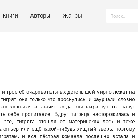
Книги
Авторы
Жанры
ца и трое её очаровательных детенышей мирно лежат на
тигрят, они только что проснулись, и заурчали словно
ни хищники, а значит, когда они вырастут, то станут
ть себе пропитание. Вдруг тигрица насторожилась и
в это, тигрята отошли от материнских ласк и тоже
аконьер или ещё какой-нибудь хищный зверь, поэтому
игрятам, и вся пёстрая команда поспешно встала и