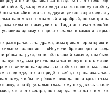
вперёд и не оборачиваться назад. Хоть его тело ещё
ной тайге. Здесь кроме холода и снега нашему тигрёнку
пытался сбить его с ног, другие дикие звери сидели у
только наш малыш отважный и храбрый, не смотря на
 пока силы не покинули его. Тогда он начал жалобно
их условиях одному, он просто сжался в комок и закрыл
де разыгралась эта драма, осматривал территорию и,
в сильное волнение – «Неужели браконьеры и сюда
в тигрёнка на руки, он пошёл к своей хижине, там было
на кушетку, смотритель пытался вернуть его к жизни,
 время в хижине находилась сестрёнка нашего малыша,
м в надежде, что тот придёт в себя, но рана оказалась
вал тому, чтобы тигрёнком никогда не открыл глаза.
шапку, и потёр усталые глаза, ему не удалось спасти
ыжил, как и его сестра, но природа жестока к тем, кто