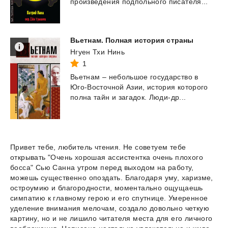
произведения
подпольного
писателя...
Вьетнам.
Полная
история
страны
Нгуен Тхи Нинь
1
Вьетнам
–
небольшое
государство
в
Юго-Восточной
Азии,
история
которого
полна
тайн
и
загадок.
Люди-др...
Привет тебе, любитель чтения. Не советуем тебе
открывать "Очень хорошая ассистентка очень плохого
босса" Сью Санна утром перед выходом на работу,
можешь существенно опоздать. Благодаря уму, харизме,
остроумию и благородности, моментально ощущаешь
симпатию к главному герою и его спутнице. Умеренное
уделение внимания мелочам, создало довольно четкую
картину, но и не лишило читателя места для его личного