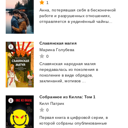
1
Анна,
потерявшая
себя
в
бесконечной
работе
и
разрушенных
отношениях,
отправляется
в
уединённый
чайны...
Славянская
магия
Марина Голубева
0
Славянская народная магия
передавалась из поколения в
поколение в виде обрядов,
заклинаний, мотивов ...
Собранное
из
Килла:
Том
1
Килл Патрик
0
Первая
книга
в
цифровой
серии,
в
которой
собраны
опубликованные