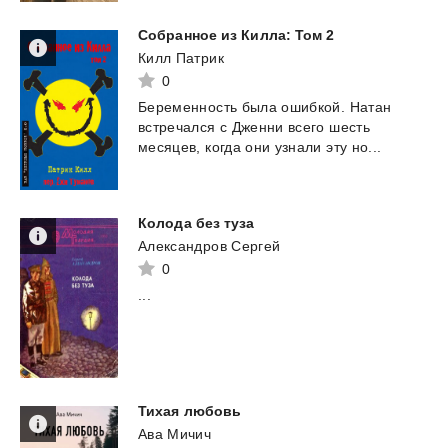
Собранное
из
Килла:
Том
2
Килл Патрик
0
Беременность
была
ошибкой.
Натан
встречался
с
Дженни
всего
шесть
месяцев,
когда
они
узнали
эту
но...
Колода
без
туза
Александров Сергей
0
...
Тихая
любовь
Ава Мичич