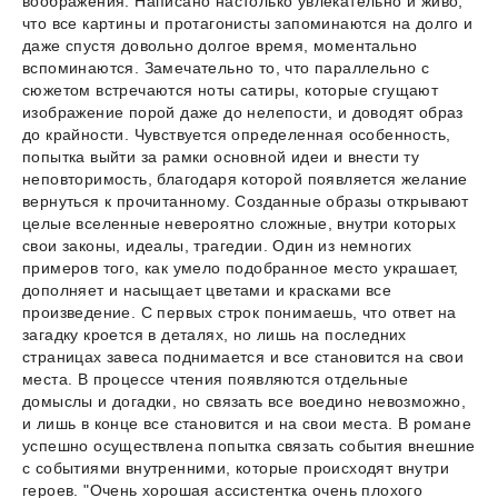
воображения. Написано настолько увлекательно и живо,
что все картины и протагонисты запоминаются на долго и
даже спустя довольно долгое время, моментально
вспоминаются. Замечательно то, что параллельно с
сюжетом встречаются ноты сатиры, которые сгущают
изображение порой даже до нелепости, и доводят образ
до крайности. Чувствуется определенная особенность,
попытка выйти за рамки основной идеи и внести ту
неповторимость, благодаря которой появляется желание
вернуться к прочитанному. Созданные образы открывают
целые вселенные невероятно сложные, внутри которых
свои законы, идеалы, трагедии. Один из немногих
примеров того, как умело подобранное место украшает,
дополняет и насыщает цветами и красками все
произведение. С первых строк понимаешь, что ответ на
загадку кроется в деталях, но лишь на последних
страницах завеса поднимается и все становится на свои
места. В процессе чтения появляются отдельные
домыслы и догадки, но связать все воедино невозможно,
и лишь в конце все становится и на свои места. В романе
успешно осуществлена попытка связать события внешние
с событиями внутренними, которые происходят внутри
героев. "Очень хорошая ассистентка очень плохого