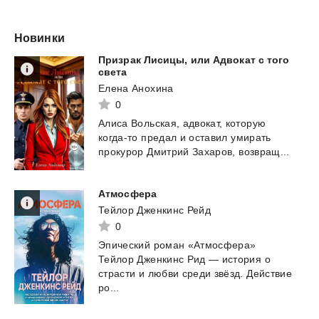
Новинки
Призрак Лисицы, или Адвокат с того
света
Елена Анохина
0
Алиса
Вольская,
адвокат,
которую
когда-то
предал
и
оставил
умирать
прокурор
Дмитрий
Захаров,
возвращ...
Атмосфера
Тейлор Дженкинс Рейд
0
Эпический роман «Атмосфера»
Тейлор Дженкинс Рид — история о
страсти и любви среди звёзд. Действие
ро...