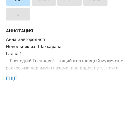
txt
АННОТАЦИЯ
Анна Завгородняя
Невольник из Шаккарана
Глава 1
- Господин! Господин! - тощий желтолицый мужичок с
раскосыми черными глазами, преградив путь, почти
упал в ноги рослому северянину, направлявшемуся к
ЕЩЕ
выходу с невольничьего рынка, - Купите мальчика! Не
пожалеете... - желтолицый перевел дыхание.
Северянин с высоты своего роста посмотрел на
торговца с неодобрением и, хотел уже, было,
отпихнуть надоедливого в сторону, как тот успел
вытолкнуть перед собой невысокого щуплого
мальчонку лет пятнадцати, чье лицо было перепачкано
до такой степени, что его черты было просто