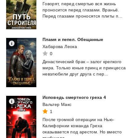
Говорят,
перед
смертью
вся
жизнь
проносится
перед
глазами.
Враньё.
Перед
глазами
проносятся
плиты
п...
Пламя
и
пепел.
Обещанные
Хабарова Леока
0
Династический
брак
–
залог
крепкого
мира.
Только
юные
принц
и
принцесса
невзлюбили
друг
друга
с
пер...
Исповедь
смертного
греха
4
Вальтер Макс
1
После громкой операции на Нью-
Калифорнии команда Греха
оказывается под арестом. Но вместо