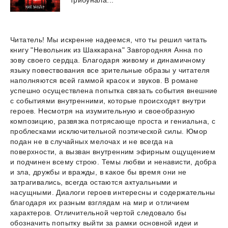
трибунала...
Читатель! Мы искренне надеемся, что ты решил читать
книгу "Невольник из Шаккарана" Завгородняя Анна по
зову своего сердца. Благодаря живому и динамичному
языку повествования все зрительные образы у читателя
наполняются всей гаммой красок и звуков. В романе
успешно осуществлена попытка связать события внешние
с событиями внутренними, которые происходят внутри
героев. Несмотря на изумительную и своеобразную
композицию, развязка потрясающе проста и гениальна, с
проблесками исключительной поэтической силы. Юмор
подан не в случайных мелочах и не всегда на
поверхности, а вызван внутренним эфирным ощущением
и подчинен всему строю. Темы любви и ненависти, добра
и зла, дружбы и вражды, в какое бы время они не
затрагивались, всегда остаются актуальными и
насущными. Диалоги героев интересны и содержательны
благодаря их разным взглядам на мир и отличием
характеров. Отличительной чертой следовало бы
обозначить попытку выйти за рамки основной идеи и