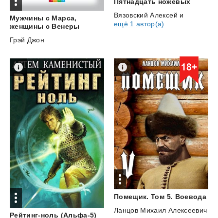
Пятнадцать
ножевых
Вязовский Алексей
и
Мужчины с Марса,
ещё 1 автор(а)
женщины с Венеры
Грэй Джон
Помещик.
Том
5.
Воевода
Ланцов Михаил Алексеевич
Рейтинг-ноль
(Альфа-5)