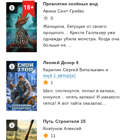
Проклятие
солёных
вод
Авина Сент-Грейвс
0
Женщина, бегущая от своего
прошлого… Кристи Галлахер уже
однажды убила монстра. Когда она
больше не ...
Лесной
Дозор
4
Карелин Сергей Витальевич
и
ещё 1 автор(а)
1
Шел,
споткнулся,
попал
в
капкан,
очнулся...
опять
капкан!
И
никакого
гипса!
А
вот
тайга
оказалас...
Путь
Строителя
15
Ковтунов Алексей
11