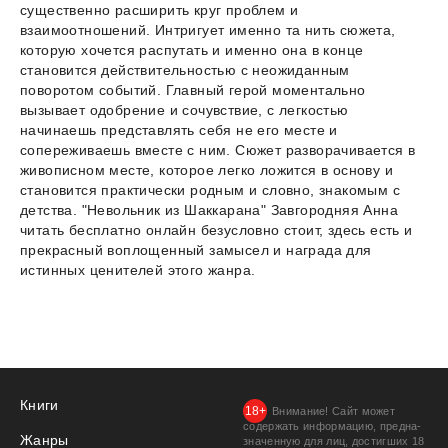
существенно расширить круг проблем и
взаимоотношений. Интригует именно та нить сюжета,
которую хочется распутать и именно она в конце
становится действительностью с неожиданным
поворотом событий. Главный герой моментально
вызывает одобрение и сочувствие, с легкостью
начинаешь представлять себя не его месте и
сопереживаешь вместе с ним. Сюжет разворачивается в
живописном месте, которое легко ложится в основу и
становится практически родным и словно, знакомым с
детства. "Невольник из Шаккарана" Завгородняя Анна
читать бесплатно онлайн безусловно стоит, здесь есть и
прекрасный воплощенный замысел и награда для
истинных ценителей этого жанра.
Книги
Внимание! Сайт может
содержать информацию, предна­
Жанры
значенную для лиц, дости­гших 18