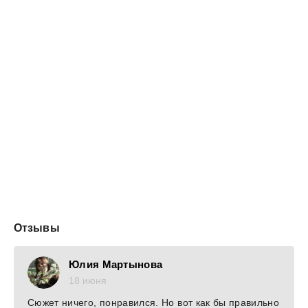
Она откроет у северной стены Дом первого огня —
место для женщин и детей, которых выгнали,
испугались или назвали лишними. Она восстановит
дом из пепла, бросит вызов Совету и заставит самого
дракона увидеть правду.
Чёрная метка — не проклятие.
Ненужная жена — не слабость.
А сердце княжества может оказаться там, куда раньше
ссылали забытых.
Отзывы
Юлия Мартынова
18 июня
Сюжет ничего, понравился. Но вот как бы правильно