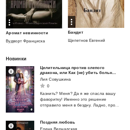
Бандит
Аромат
невинности
Щепетнов Евгений
Вудворт Франциска
Новинки
Целительница против слепого
дракона, или Как (не) убить больного
Лия Совушкина
0
Казнить?
Меня?
Да
я
же
спасла
вашу
фаворитку!
Именно
это
решение
отправило
меня
в
бездну.
Ладно,
про...
Поздняя
любовь
Елена Вернадская