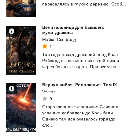
переселяясь
в
глухую
деревню.
Особ...
Целительница для бывшего
мужа-дракона
Майкл Скофилд
1
Три
года
назад
драконий
лорд
Каэл
Рейвард
вывел
меня
из
своей
жизни
через
боковые
ворота.При
всем
ро...
Вернувшийся:
Революция.
Том
IX
Vector
0
Отправленная экспедиция Слияния
успешно добралась до Колыбели.
Однако там все оказалось гораздо
сло...