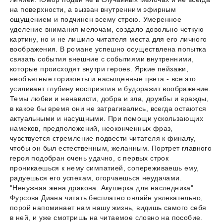
на поверхности, а вызван внутренним эфирным
ощущением и подчинен всему строю. Умеренное
уделение внимания мелочам, создало довольно четкую
картину, но и не лишило читателя места для его личного
воображения. В романе успешно осуществлена попытка
связать события внешние с событиями внутренними,
которые происходят внутри героев. Яркие пейзажи,
необъятные горизонты и насыщенные цвета - все это
усиливает глубину восприятия и будоражит воображение.
Темы любви и ненависти, добра и зла, дружбы и вражды,
в какое бы время они не затрагивались, всегда остаются
актуальными и насущными. При помощи ускользающих
намеков, предположений, неоконченных фраз,
чувствуется стремление подвести читателя к финалу,
чтобы он был естественным, желанным. Портрет главного
героя подобран очень удачно, с первых строк
проникаешься к нему симпатией, сопереживаешь ему,
радуешься его успехам, огорчаешься неудачами.
"Ненужная жена дракона. Акушерка для наследника"
Фурсова Диана читать бесплатно онлайн увлекательно,
порой напоминает нам нашу жизнь, видишь самого себя
в ней, и уже смотришь на читаемое словно на пособие.