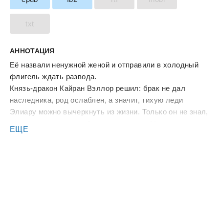
txt
АННОТАЦИЯ
Её назвали ненужной женой и отправили в холодный
флигель ждать развода.
Князь-дракон Кайран Вэллор решил: брак не дал
наследника, род ослаблен, а значит, тихую леди
Элиару можно вычеркнуть из жизни. Только он не знал,
что в теле отвергнутой жены очнулась Марина —
ЕЩЕ
женщина из другого мира, которая привыкла бороться
за тех, кто не может защитить себя сам.
В ту же ночь к её двери приносят младенца с чёрной
драконьей меткой. Совет велел избавиться от ребёнка
до рассвета, ведь такой наследник считается
проклятым.
Но Марина не отдаст малыша тем, кто боится его
больше, чем любит.