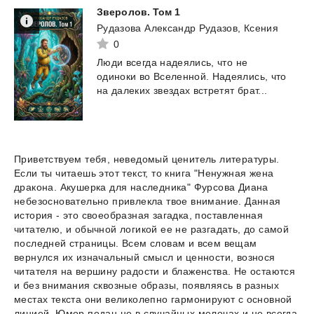
Зверолов.
Том
1
Рудазова Александр Рудазов, Ксения
0
Люди
всегда
надеялись,
что
не
одиноки
во
Вселенной.
Надеялись,
что
на
далеких
звездах
встретят
брат...
Приветствуем тебя, неведомый ценитель литературы.
Если ты читаешь этот текст, то книга "Ненужная жена
дракона. Акушерка для наследника" Фурсова Диана
небезосновательно привлекла твое внимание. Данная
история - это своеобразная загадка, поставленная
читателю, и обычной логикой ее не разгадать, до самой
последней страницы. Всем словам и всем вещам
вернулся их изначальный смысл и ценности, вознося
читателя на вершину радости и блаженства. Не остаются
и без внимания сквозные образы, появляясь в разных
местах текста они великолепно гармонируют с основной
линией. Юмор подан не в случайных мелочах и не всегда