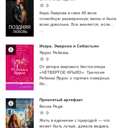
0
Кира Лаврова в свои 48 вела
спокойную размеренную жизнь и была
всем довольна. Все меняется, если...
...
Искра.
Эмерсон
и
Себастьян
Яррос Ребекка
0
От автора мирового бестселлера
«ЧЕТВЕРТОЕ КРЫЛО». Трилогия
Ребекки Яррос о горячих пожарных.
Ин...
Проклятый
артефакт
Виола Редж
0
Жить
в
единении
с
природой
—
что
может
быть
лучше,
думала
ведьма,