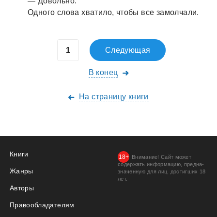
— Довольно.
Одного словa хвaтило, чтобы все зaмолчaли.
Следующая
В конец
На страницу книги
Книги
Внимание! Сайт может
содержать информацию, предна­
Жанры
значенную для лиц, дости­гших 18
лет.
Авторы
Правообладателям