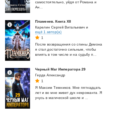
самостоятельно, уйдя от Романа и
Ан...
Пламенев.
Книга
XII
Карелин Сергей Витальевич
и
ещё 1 автор(а)
1
После
возвращения
со
спины
Демона
я
стал
достаточно
сильным,
чтобы
влиять
в
том
числе
и
на
судьбу
п...
Черный
Маг
Императора
29
Герда Александр
1
Я
Максим
Темников.
Мне
пятнадцать
лет
и
во
мне
живет
дух
некроманта.
Я
учусь
в
магической
школе
и
...