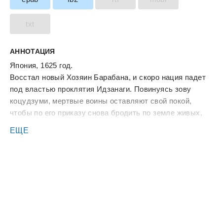
txt
АННОТАЦИЯ
Япония, 1625 год.
Восстал новый Хозяин Барабана, и скоро нация падет
под властью проклятия Идзанаги. Повинуясь зову
коцудзуми, мертвые воины оставляют свой покой,
чтобы по его приказу снова бродить по земле живых,
размахивая ржавыми клинками и стуча гнилыми
ЕЩЕ
зубами.
Последняя надежда Японии — девять воинов,
собранных молодым даймё из Овари. Чтобы
добраться до Онидзимы, где находится источник
проклятия, Девятерым придется столкнуться не только
с полчищами немертвых самураев и волнами
наемников-синоби, но и с еще более опасными для их
миссии внутренними демонами.