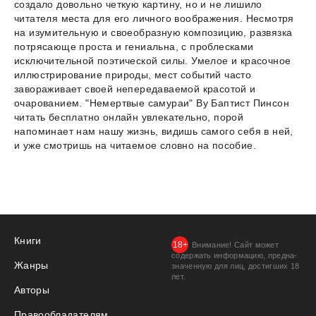
создало довольно четкую картину, но и не лишило
читателя места для его личного воображения. Несмотря
на изумительную и своеобразную композицию, развязка
потрясающе проста и гениальна, с проблесками
исключительной поэтической силы. Умелое и красочное
иллюстрирование природы, мест событий часто
завораживает своей непередаваемой красотой и
очарованием. "Немертвые самураи" Ву Баптист Пинсон
читать бесплатно онлайн увлекательно, порой
напоминает нам нашу жизнь, видишь самого себя в ней,
и уже смотришь на читаемое словно на пособие.
Книги
Внимание! Сайт может
содержать информацию, предна­
Жанры
значенную для лиц, дости­гших 18
лет.
Авторы
Правообладателям