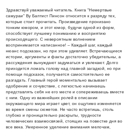
Здравствуй уважаемый читатель. Книга "Немертвые
самураи" Ву Баптист Пинсон относится к разряду тех,
которые стоит прочитать. Произведение пронизано
тонким юмором, и этот юмор, будучи одной из форм,
способствует лучшему пониманию и восприятию
происходящего. С невероятным волнением
воспринимается написанное! – Каждый шаг, каждый
нюанс подсказан, но при этом удивляет. Встречающиеся
истории, аргументы и факты достаточно убедительны, а
рассуждения вынуждают задуматься и увлекают. Долго
приходится ломать голову над главной загадкой, но при
помощи подсказок, получается самостоятельно ее
разгадать. Главный герой моментально вызывает
одобрение и сочувствие, с легкостью начинаешь
представлять себя не его месте и сопереживаешь вместе
с ним. Одну из важнейших ролей в описании
окружающего мира играет цвет, он ощутимо изменяется
во время смены сюжетов. Не часто встретишь, столь
глубоко и проницательно раскрыты, трудности
человеческих взаимосвязей, стоящих на повестке дня во
все века. Умеренное уделение внимания мелочам,