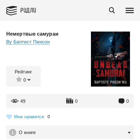
РИДЛИ
Немертвые самураи
Ву Баптист Пинсон
Рейтинг
0
49
0
0
Мне нравится
0
О книге