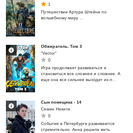
1
Путешествие
Артура
Штейна
по
волшебному
миру
...
Обжиратель.
Том
3
"Vector"
0
Игра
продолжает
развиваться
и
становиться
все
сложнее
и
сложнее.
А
еще
она
все
сильнее
выходит
из-п...
Сын
помещика
-
14
Семин Никита
0
События в Петербурге развиваются
стремительно. Анна решила жить