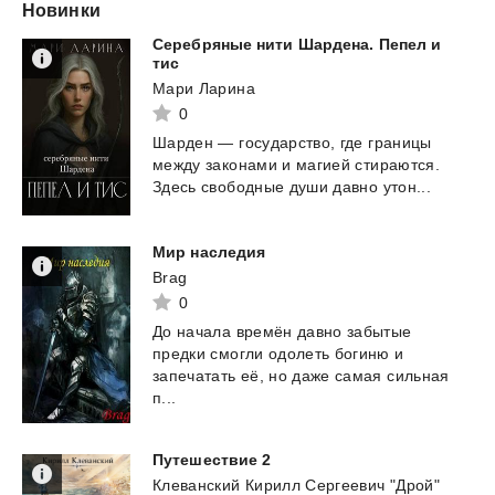
Новинки
Серебряные нити Шардена. Пепел и
тис
Мари Ларина
0
Шарден
—
государство,
где
границы
между
законами
и
магией
стираются.
Здесь
свободные
души
давно
утон...
Мир
наследия
Brag
0
До начала времён давно забытые
предки смогли одолеть богиню и
запечатать её, но даже самая сильная
п...
Путешествие
2
Клеванский Кирилл Сергеевич "Дрой"