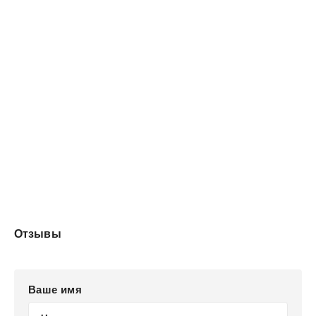
Против немертвых у Девяти есть только два варианта:
сражаться как один или стать ими.
Отзывы
Ваше имя