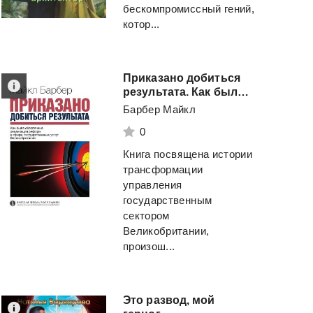
бескомпромиссный гений,
котор...
Приказано добиться
результата. Как была обеспечена реализация реформ в сфере государственных услуг Великобритании
Барбер Майкл
0
Книга посвящена истории
трансформации
управления
государственным
сектором
Великобритании,
произош...
Это развод, мой