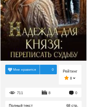
Мне нравится
0
Рейтинг
8
711
8
0
Полный текст
68 стр.