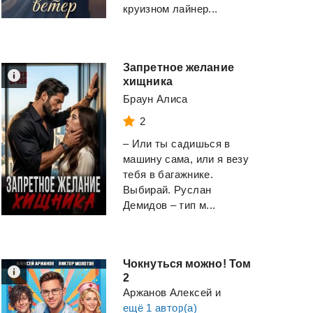
Рейли Кора
круизном лайнер...
Смотреть
Смотреть
Запретное желание
хищника
Браун Алиса
2
– Или ты садишься в
машину сама, или я везу
тебя в багажнике.
Выбирай. Руслан
Демидов – тип м...
Чокнуться можно! Том
2
Аржанов Алексей
и
ещё 1 автор(а)