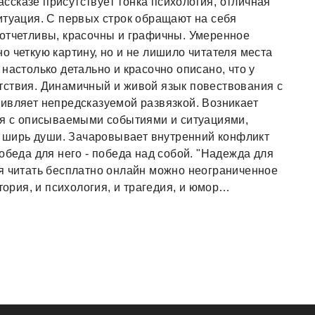
сказе присутствует тонка психология, отличная
итуация. С первых строк обращают на себя
 отчетливы, красочны и графичны. Умеренное
о четкую картину, но и не лишило читателя места
настолько детально и красочно описано, что у
тствия. Динамичный и живой язык повествования с
ивляет непредсказуемой развязкой. Возникает
бя с описываемыми событиями и ситуациями,
 и ширь души. Зачаровывает внутренний конфликт
обеда для него - победа над собой. "Надежда для
я читать бесплатно онлайн можно неограниченное
тория, и психология, и трагедия, и юмор…