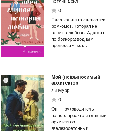
Кэтлин Дойл
0
Писательница сценариев
ромкомов, которая не
верит в любовь. Адвокат
по бракоразводным
процессам, кот...
Мой (не)выносимый
архитектор
Ли Мурр
0
Он — руководитель
нашего проекта и главный
архитектор.
Железобетонный,