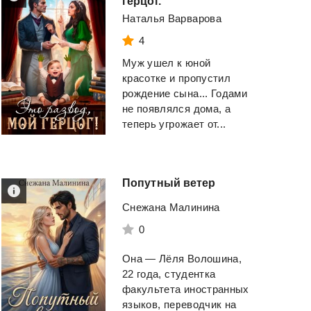
герцог.
Наталья Варварова
4
Муж ушел к юной
красотке и пропустил
рождение сына... Годами
не появлялся дома, а
теперь угрожает от...
Попутный
ветер
Снежана Малинина
0
Она — Лёля Волошина,
Извращенная
Империя
ангело
22 года, студентка
Гордость (ЛП)
факультета иностранных
языков, переводчик на
Вербер Бернард