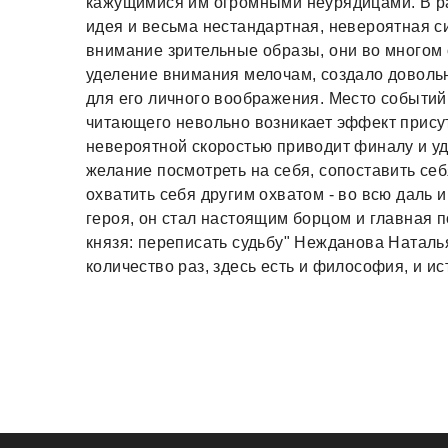
кажущимися им огромными неурядицами. В рас
идея и весьма нестандартная, невероятная с
внимание зрительные образы, они во многом
уделение внимания мелочам, создало довольн
для его личного воображения. Место событий 
читающего невольно возникает эффект прису
невероятной скоростью приводит финалу и уд
желание посмотреть на себя, сопоставить се
охватить себя другим охватом - во всю даль
героя, он стал настоящим борцом и главная п
князя: переписать судьбу" Нежданова Наталь
количество раз, здесь есть и философия, и ис