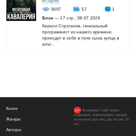
история
3697
57
1
Блок
— 17 стр., 08.07.2026
Кирилл Строганов, гениальный
программист из нашего времени,
приходит в себя в теле сына купца в
альт...
Книги
Внимание! Сайт может
содержать информацию, предна­
Жанры
значенную для лиц, дости­гших 18
лет.
Авторы