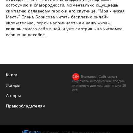
остроумию и благородности, моментально ощущаешь
симпатию к главному герою и его спутнице. "Моя - чужая
Месть" Елена Борисова читать бесплатно онлайн
увлекательно, порой напоминает нам нашу жизнь,
видишь самого себя в ней, и уже смотришь на читаемое
словно на пособие.
Книги
Внимание! Сайт может
содержать информацию, предна­
Жанры
значенную для лиц, дости­гших 18
лет.
Авторы
Правообладателям
РИДЛИ