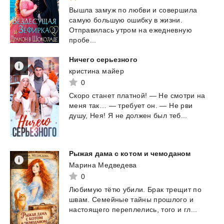
Вышла замуж по любви и совершила
самую большую ошибку в жизни.
Отправилась утром на ежедневную
пробе...
Ничего
серьезного
кристина майер
0
Скоро
станет
платной!
—
Не
смотри
на
меня
так…
—
требует
он.
—
Не
рви
душу,
Нея!
Я
не
должен
был
теб...
Рыжая
дама
с
котом
и
чемоданом
Марина Медведева
0
Любимую
тëтю
убили.
Брак
трещит
по
швам.
Семейные
тайны
прошлого
и
настоящего
переплелись,
того
и
гл...