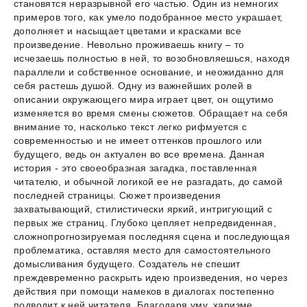
становятся неразрывной его частью. Один из немногих
примеров того, как умело подобранное место украшает,
дополняет и насыщает цветами и красками все
произведение. Невольно проживаешь книгу – то
исчезаешь полностью в ней, то возобновляешься, находя
параллели и собственное основание, и неожиданно для
себя растешь душой. Одну из важнейших ролей в
описании окружающего мира играет цвет, он ощутимо
изменяется во время смены сюжетов. Обращает на себя
внимание то, насколько текст легко рифмуется с
современностью и не имеет оттенков прошлого или
будущего, ведь он актуален во все времена. Данная
история - это своеобразная загадка, поставленная
читателю, и обычной логикой ее не разгадать, до самой
последней страницы. Сюжет произведения
захватывающий, стилистически яркий, интригующий с
первых же страниц. Глубоко цепляет непредвиденная,
сложнопрогнозируемая последняя сцена и последующая
проблематика, оставляя место для самостоятельного
домысливания будущего. Создатель не спешит
преждевременно раскрыть идею произведения, но через
действия при помощи намеков в диалогах постепенно
подводит к ней читателя. Благодаря уму, харизме,