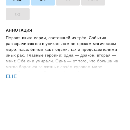
txt
АННОТАЦИЯ
Первая книга серии, состоящей из трёх. События
разворачиваются в уникальном авторском магическом
мире, населённом как людьми, так и представителями
иных рас. Главные героини: одна — дракон, вторая —
мент. Обе они умирали. Одна — от того, что больше не
могла бороться за жизнь в своём суровом мире,
наделённом магией, но лишённом благ цивилизации и
ЕЩЕ
привычной нам морали. Другая — пострадав в
автокатастрофе. Уступив своё тело, первая потребовала
только одного — отомстить! В книге есть жестокость...и
ПОПАДАНКА!!!