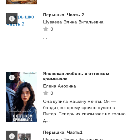
Перышко.
Часть
2
Шуваева Элина Витальевна
0
...
Японская любовь с оттенком
криминала
Елена Анохина
0
Она купила машину мечты. Он —
бандит, которому срочно нужно в
Питер. Теперь их связывает не только
д...
Перышко.
Часть1
Шуваева Элина Витальевна