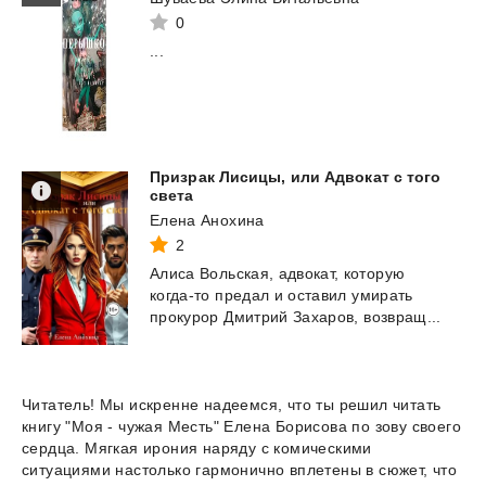
0
...
Призрак Лисицы, или Адвокат с того
света
Елена Анохина
2
Алиса
Вольская,
адвокат,
которую
когда-то
предал
и
оставил
умирать
прокурор
Дмитрий
Захаров,
возвращ...
Читатель! Мы искренне надеемся, что ты решил читать
книгу "Моя - чужая Месть" Елена Борисова по зову своего
сердца. Мягкая ирония наряду с комическими
ситуациями настолько гармонично вплетены в сюжет, что