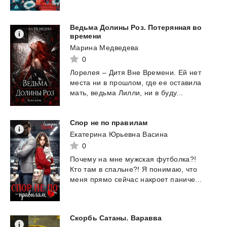
Ведьма Долины Роз. Потерянная во
времени
Марина Медведева
0
Лорелея
–
Дитя
Вне
Времени.
Ей
нет
места
ни
в
прошлом,
где
ее
оставила
мать,
ведьма
Лилли,
ни
в
буду...
Спор
не
по
правилам
Екатерина Юрьевна Васина
0
Почему
на
мне
мужская
футболка?!
Кто
там
в
спальне?!
Я
понимаю,
что
меня
прямо
сейчас
накроет
паниче...
Скорбь
Сатаны.
Варавва