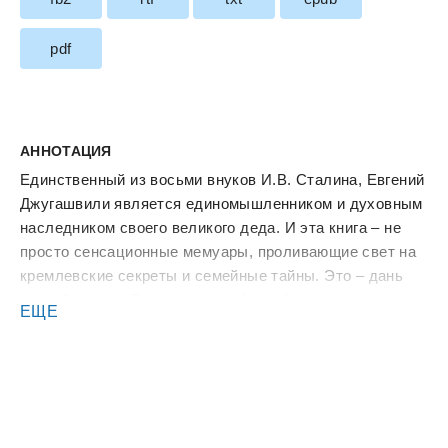
pdf
АННОТАЦИЯ
Единственный из восьми внуков И.В. Сталина, Евгений
Джугашвили является единомышленником и духовным
наследником своего великого деда. И эта книга – не
просто сенсационные мемуары, проливающие свет на
кремлевские секреты и семейные тайны. Это – дань
вечной памяти Вождя и его победной эпохи.
ЕЩЕ
Почему внук впервые увидел деда на трибуне
Мавзолея, а второй раз – уже в гробу? Знаете ли вы,
что после смерти Сталина на его сберегательной
книжке нашли всего 30 тысяч рублей (для сравнения,
самый дешевый автомобиль тогда стоил 8000)?
Почему автор убежден, что его отец Яков Джугашвили