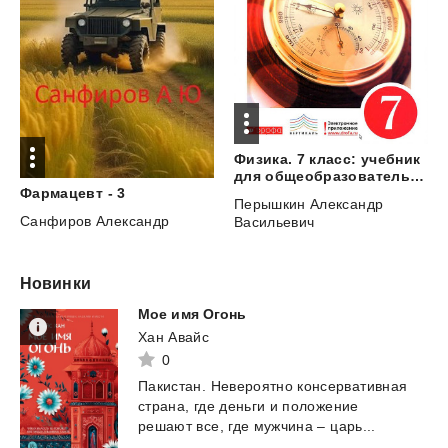
Физика. 7 класс: учебник
для общеобразовательных учреждений
Фармацевт
-
3
Перышкин Александр
Санфиров Александр
Васильевич
Новинки
Мое
имя
Огонь
Хан Авайс
0
Пакистан.
Невероятно
консервативная
страна,
где
деньги
и
положение
решают
все,
где
мужчина
–
царь...