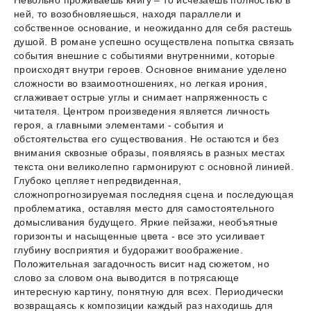
Невольно проживаешь книгу – то исчезаешь полностью в
ней, то возобновляешься, находя параллели и
собственное основание, и неожиданно для себя растешь
душой. В романе успешно осуществлена попытка связать
события внешние с событиями внутренними, которые
происходят внутри героев. Основное внимание уделено
сложности во взаимоотношениях, но легкая ирония,
сглаживает острые углы и снимает напряженность с
читателя. Центром произведения является личность
героя, а главными элементами - события и
обстоятельства его существования. Не остаются и без
внимания сквозные образы, появляясь в разных местах
текста они великолепно гармонируют с основной линией.
Глубоко цепляет непредвиденная,
сложнопрогнозируемая последняя сцена и последующая
проблематика, оставляя место для самостоятельного
домысливания будущего. Яркие пейзажи, необъятные
горизонты и насыщенные цвета - все это усиливает
глубину восприятия и будоражит воображение.
Положительная загадочность висит над сюжетом, но
слово за словом она выводится в потрясающе
интересную картину, понятную для всех. Периодически
возвращаясь к композиции каждый раз находишь для