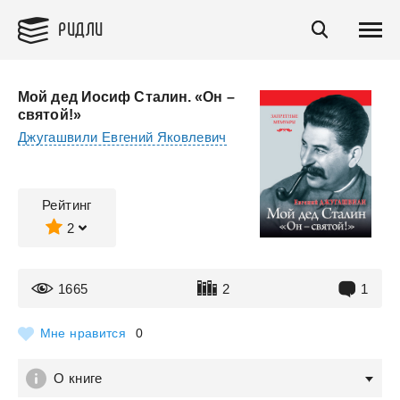
РИДЛИ
Мой дед Иосиф Сталин. «Он –
святой!»
Джугашвили Евгений Яковлевич
Рейтинг
2
1665
2
1
Мне нравится
0
О книге