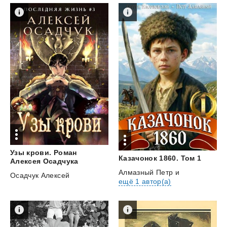
Узы крови. Роман
Казачонок
1860.
Том
1
Алексея Осадчука
Алмазный Петр
и
Осадчук Алексей
ещё 1 автор(а)