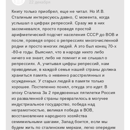
22 декабря
Книгу только приобрел, еще не читал. Но И.В.
Сталиным интересуюсь давно, С момента, когда
услышал о цифрах репрессий. Сразу же в них
засомневался, просто проведя простой
арифметический подсчет населения СССР до ВОВ и
после, проведя опрос о репрессиях многочисленной
родни и просто многих людей. А это был конец 70-х
-80-е годы. Выяснил, что в народе никто либо
ничего не знает, либо не помнит и не слышал о
репрессиях. А, учитывая цифры репрессий, нам
приводимые, в каждой семье нашей страны должна
храниться память о невинно расстрелянных и
осужденных. У старых людей в памяти только
хорошее. Постепенно понял, откуда это идет. В
эпоху Сталина За 2 предвоенных пятилетки Россия
из разваленной страны превратилось в могучее
индустриальное государство, победа над
неграмотностью, великая победа в ВОВ,
восстановление народного хозяйства
семимильными шагами, Запад боится, если мы
будем жить по сталинским меркам, легко опередим