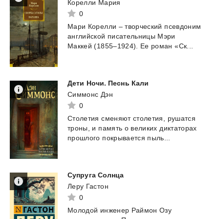
Корелли Мария
0
Мари
Корелли
–
творческий
псевдоним
английской
писательницы
Мэри
Маккей
(1855–1924).
Ее
роман
«Ск...
Дети
Ночи.
Песнь
Кали
Симмонс Дэн
0
Столетия
сменяют
столетия,
рушатся
троны,
и
память
о
великих
диктаторах
прошлого
покрывается
пыль...
Супруга
Солнца
Леру Гастон
0
Молодой
инженер
Раймон
Озу