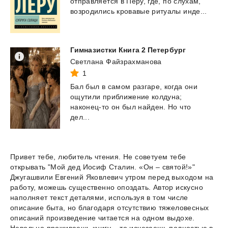
отправляется
в
Перу,
где,
по
слухам,
возродились
кровавые
ритуалы
инде...
Гимназистки
Книга
2
Петербург
Светлана Файзрахманова
1
Бал был в самом разгаре, когда они
ощутили приближение колдуна;
наконец-то он был найден. Но что
дел...
Привет тебе, любитель чтения. Не советуем тебе
открывать "Мой дед Иосиф Сталин. «Он – святой!»"
Джугашвили Евгений Яковлевич утром перед выходом на
работу, можешь существенно опоздать. Автор искусно
наполняет текст деталями, используя в том числе
описание быта, но благодаря отсутствию тяжеловесных
описаний произведение читается на одном выдохе.