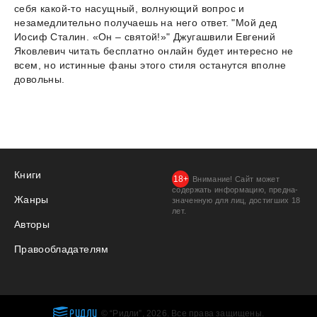
себя какой-то насущный, волнующий вопрос и
незамедлительно получаешь на него ответ. "Мой дед
Иосиф Сталин. «Он – святой!»" Джугашвили Евгений
Яковлевич читать бесплатно онлайн будет интересно не
всем, но истинные фаны этого стиля останутся вполне
довольны.
Книги
Внимание! Сайт может
содержать информацию, предна­
Жанры
значенную для лиц, дости­гших 18
лет.
Авторы
Правообладателям
РИДЛИ
© “Ридли”, 2026. Все права защищены.