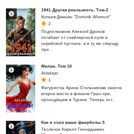
1941
Другая
реальность,
Том-2
Копьев Демьян "Dominik Wismurt"
2
Подполковник Алексей Дронов
погибает от снайперской пули в
сирийской пустыне, и в ту же секунду
при...
Милан.
Том
10
Arladaar
1
Фигуристка
Арина
Стольникова
заняла
второе
место
в
финале
Гран-при,
проходящем
в
Турине.
Теперь
ост...
Как
я
съел
ваши
фаерболы
5
Тесленок Кирилл Геннадьевич