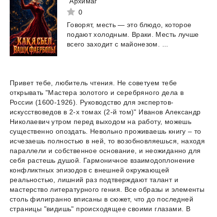
"Архимаг"
0
Говорят,
месть
—
это
блюдо,
которое
подают
холодным.
Враки.
Месть
лучше
всего
заходит
с
майонезом.
...
Привет тебе, любитель чтения. Не советуем тебе
открывать "Мастера золотого и серебряного дела в
России (1600-1926). Руководство для экспертов-
искусствоведов в 2-х томах (2-й том)" Иванов Александр
Николаевич утром перед выходом на работу, можешь
существенно опоздать. Невольно проживаешь книгу – то
исчезаешь полностью в ней, то возобновляешься, находя
параллели и собственное основание, и неожиданно для
себя растешь душой. Гармоничное взаимодоплонение
конфликтных эпизодов с внешней окружающей
реальностью, лишний раз подтверждают талант и
мастерство литературного гения. Все образы и элементы
столь филигранно вписаны в сюжет, что до последней
страницы "видишь" происходящее своими глазами. В