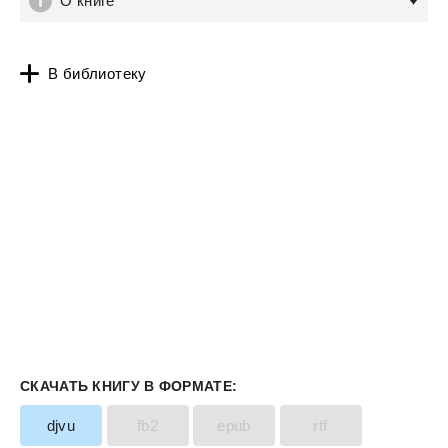
О книге
В библиотеку
СКАЧАТЬ КНИГУ В ФОРМАТЕ:
djvu
fb2
epub
rtf