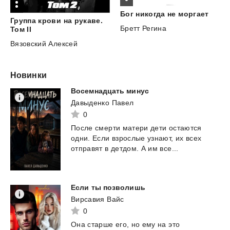
Бог
никогда
не
моргает
Группа крови на рукаве.
Бретт Регина
Том II
Вязовский Алексей
Новинки
Восемнадцать
минус
Давыденко Павел
0
После
смерти
матери
дети
остаются
одни.
Если
взрослые
узнают,
их
всех
отправят
в
детдом.
А
им
все...
Если
ты
позволишь
Вирсавия Вайс
0
Она
старше
его,
но
ему
на
это