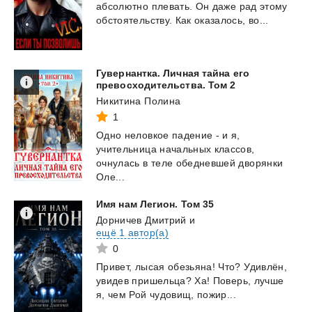
абсолютно
плевать.
Он
даже
рад
этому
обстоятельству.
Как
оказалось,
во...
Гувернантка. Личная тайна его
превосходительства. Том 2
Никитина Полина
1
Одно неловкое падение - и я,
учительница начальных классов,
очнулась в теле обедневшей дворянки
Оле...
Имя
нам
Легион.
Том
35
Дорничев Дмитрий
и
ещё 1 автор(а)
0
Привет,
лысая
обезьяна!
Что?
Удивлён,
увидев
пришельца?
Ха!
Поверь,
лучше
я,
чем
Рой
чудовищ,
пожир...