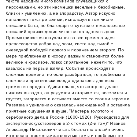
тексте находим много комизмов случающихся с
персонажами, но эти насмешки веселые и безобидные,
близки к умилению, а не злорадству. Автор искусно
наполняет текст деталями, используя в том числе
описание быта, но благодаря отсутствию тяжеловесных
описаний произведение читается на одном выдохе.
Просматривается актуальная во все времена идея
превосходства добра над злом, света над тьмой с
очевидной победой первого и поражением второго. По
мере приближения к исходу, важным становится более
великое и красивое, ловко спрятанное, нежели то, что
казалось на первый взгляд. События происходят в
сложные времена, но если разобраться, то проблемы и
сложности практически всегда одинаковы для всех
времен и народов. Удивительно, что автор не делает
никаких выводов, он радуется и огорчается, веселится и
грустит, загорается и остывает вместе со своими героями.
Развязка к удивлению оказалась неожиданной и оставила
приятные ощущения в душе. "Мастера золотого и
серебряного дела в России (1600-1926). Руководство для
экспертов-искусствоведов в 2-х томах (2-й том)" Иванов
Александр Николаевич читать бесплатно онлайн очень
интересно, поскольку затронутые темы и проблемы не