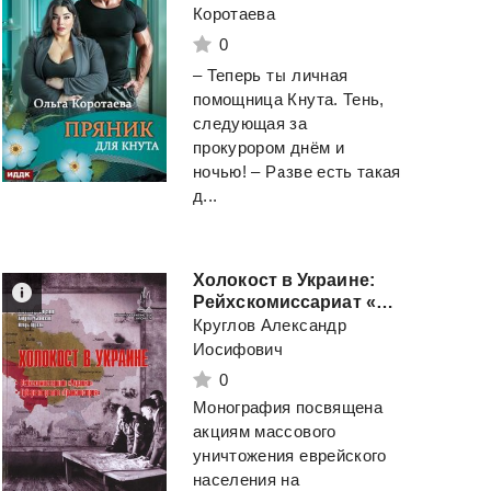
Коротаева
0
– Теперь ты личная
помощница Кнута. Тень,
следующая за
прокурором днём и
ночью! – Разве есть такая
д...
Холокост в Украине:
Рейхскомиссариат «Украина», Губернаторство «Транснистрия»: монография.
Круглов Александр
Иосифович
0
Монография посвящена
акциям массового
уничтожения еврейского
населения на