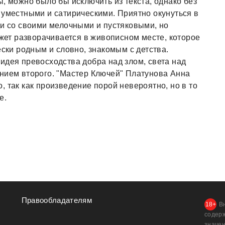
, можно было бы исключить из текста, однако без
 уместными и сатирическими. Приятно окунуться в
ди со своими мелочными и пустяковыми, но
ет разворачивается в живописном месте, которое
ески родным и словно, знакомым с детства.
идея превосходства добра над злом, света над
нием второго. "Мастер Ключей" Платунова Анна
 так как произведение порой невероятно, но в то
е.
Правообладателям
В
содер
значен