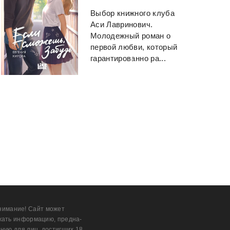
Выбор книжного клуба
Аси Лавринович.
Молодежный роман о
первой любви, который
гарантированно ра...
нимание! Сайт может
жать информацию, предна­
ную для лиц, дости­гших 18