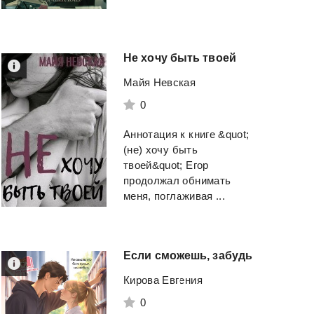
Не
хочу
быть
твоей
Майя Невская
0
Аннотация к книге &quot;
(не) хочу быть
твоей&quot; Егор
продолжал обнимать
меня, поглаживая ...
Если
сможешь,
забудь
Кирова Евгения
0