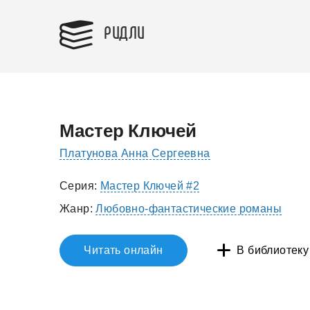
РИДЛИ
Мастер Ключей
Платунова Анна Сергеевна
Серия:
Мастер Ключей #2
Жанр:
Любовно-фантастические романы
Читать онлайн
В библиотеку