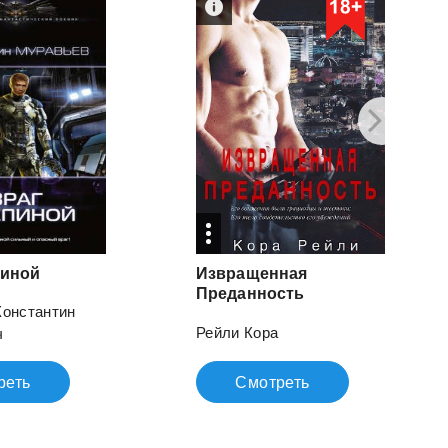
пиной
Извращенная
Преданность
Константин
Рейли Кора
ч
реть
Смотреть