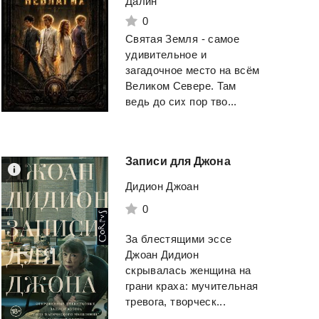
Далин
0
Святая Земля - самое
удивительное и
загадочное место на всём
Великом Севере. Там
ведь до сих пор тво...
Записи
для
Джона
Библия бармена. Всё о
Дидион Джоан
напитках. Барная культура. Коктейльная революция
Искажающие
Реальность-9
0
Евсевский Федор
Атаманов Михаил
За блестящими эссе
Смотреть
Джоан Дидион
скрывалась женщина на
Смотреть
грани краха: мучительная
тревога, творческ...