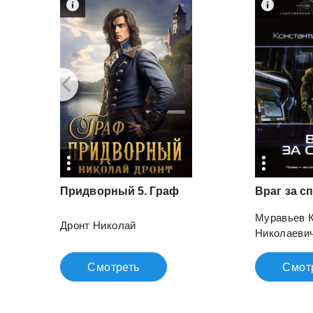
Придворный
5.
Граф
Враг
за
с
Муравьев 
Дронт Николай
Николаеви
Смотреть
Смот