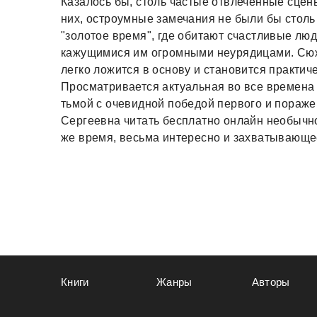
Казалось бы, столь частые отвлеченные сцены
них, остроумные замечания не были бы столь
"золотое время", где обитают счастливые лю
кажущимися им огромными неурядицами. Сюж
легко ложится в основу и становится практич
Просматривается актуальная во все времена 
тьмой с очевидной победой первого и пораже
Сергеевна читать бесплатно онлайн необычно,
же время, весьма интересно и захватывающе
Книги
Жанры
Авторы