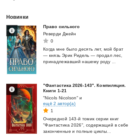
Новинки
Право
сильного
Реверди Джейн
0
Когда
мне
было
десять
лет,
мой
брат
—
князь
Эрик
Ридель
—
продал
лес,
принадлежавший
нашему
роду
...
"Фантастика 2026-143". Компиляция.
Книги 1-21
"Nicols Nicolson"
и
ещё 2 автор(а)
1
Очередной
143-й
томик
серии
книг
"Фантастика
2026",
содержащий
в
себе
законченные
и
полные
циклы...