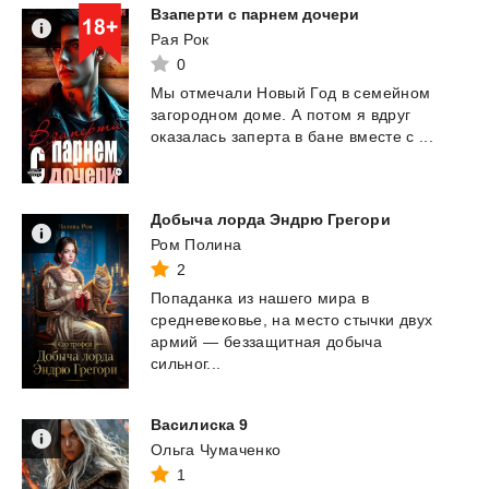
Взаперти
с
парнем
дочери
Рая Рок
0
Мы
отмечали
Новый
Год
в
семейном
загородном
доме.
А
потом
я
вдруг
оказалась
заперта
в
бане
вместе
с
...
Добыча
лорда
Эндрю
Грегори
Ром Полина
2
Попаданка из нашего мира в
средневековье, на место стычки двух
армий — беззащитная добыча
сильног...
Василиска
9
Ольга Чумаченко
1