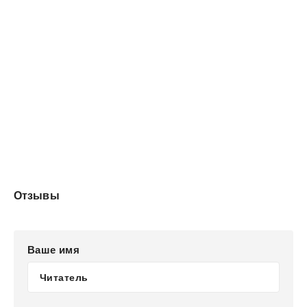
dəyirmanları və bulaqları əks etdirən, Lerik rayonu
haqqında ümumi ensiklopedik məlumatlar və abidələrin
fotoşəkilləri verilir.Kitab elmi-tədqiqat xarakteri daşıyır və
geniş oxucu kütləsi və elmi-tədqiqat işi aparanlar və
araşdırmalar üçün nəzərdə tutulmuşdur.
Отзывы
Ваше имя