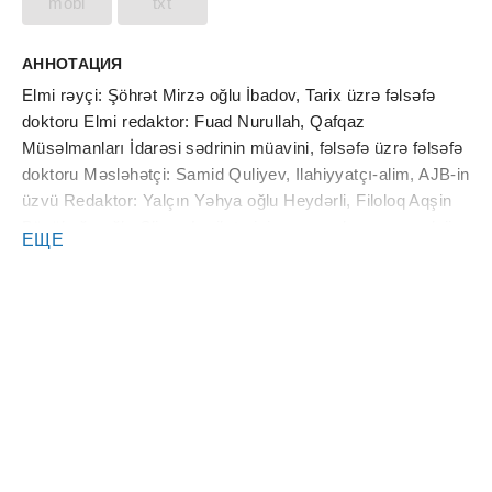
mobi
txt
АННОТАЦИЯ
Elmi rəyçi: Şöhrət Mirzə oğlu İbadov, Tarix üzrə fəlsəfə
doktoru Elmi redaktor: Fuad Nurullah, Qafqaz
Müsəlmanları İdarəsi sədrinin müavini, fəlsəfə üzrə fəlsəfə
doktoru Məsləhətçi: Samid Quliyev, Ilahiyyatçı-alim, AJB-in
üzvü Redaktor: Yalçın Yəhya oğlu Heydərli, Filoloq Aqşin
Böyükağa oğlu Əliyev Lerik tarixi – memarlıq və arxeoloji
ЕЩЕ
abidələri., Bakı, “Ecoprint”, 2023,252 səh. Lerik rayonunun
abidələrini əhatə edən və bu sahədə işıq üzü görən ilk
kitabdır.Oxucuların xahişi ilə əlavələr edilməklə təkrar nəşr
olunur.Kitab elmi-inoformativ, fakt və məlumatların
zənginliyi, məzmununun mükəmməlliyi baxımından diqqət
çəkir. Burada ictimai-siyasi həyatımızın, o cümlədən Lerik
rayonunun tarixini, etnoqrafiyasını, arxeoloji və memarlıq
abidələrini – mağaraları, yaşayış yerlərini, qalaları,
kurqanları, nekropolları, qədimqəbiristanlıqları, məscidləri,
hüseyniyyələri, ziyarəthagları, məqbərələri, pirləri, ocaqları,