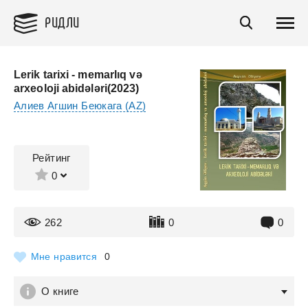
РИДЛИ
Lerik tarixi - memarlıq və
arxeoloji abidələri(2023)
Алиев Агшин Беюкага (AZ)
Рейтинг
0
262
0
0
Мне нравится
0
О книге