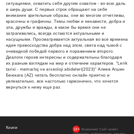
ситуациями, охватить себя другим охватом - во всю даль
и ширь души. С первых строк обращают на себя
внимание зрительные образы, они во многом отчетливы,
красочны и графичны. Темы любви и ненависти, добра и
зла, дружбы и вражды, в какое бы время они не
затрагивались, всегда остаются актуальными и
насущными. Просматривается актуальная во все времена
идея превосходства добра над злом, света над тьмой с
очевидной победой первого и поражением второго.
Диалоги героев интересны и содержательны благодаря
их разным взглядам на мир и отличием характеров. "Lerik
tarixi - memarlıq və arxeoloji abidələri(2023)" Алиев Агшин
Беюкага (AZ) читать бесплатно онлайн приятно и
увлекательно, все настолько гармонично, что хочется
вернуться к нему еще раз.
Книги
Внимание! Сайт может
содержать информацию, предна­