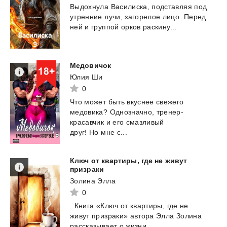
Выдохнула
Василиска,
подставляя
под
утренние
лучи,
загорелое
лицо.
Перед
ней
и
группой
орков
раскину...
Медовичок
Юлия Ши
0
Что может быть вкуснее свежего
медовика? Однозначно, тренер-
красавчик и его смазливый
друг! Но мне с...
Ключ от квартиры, где не живут
призраки
Золина Элла
0
.
Книга
«Ключ
от
квартиры,
где
не
живут
призраки»
автора
Элла
Золина
рассказывает
о
жизни...