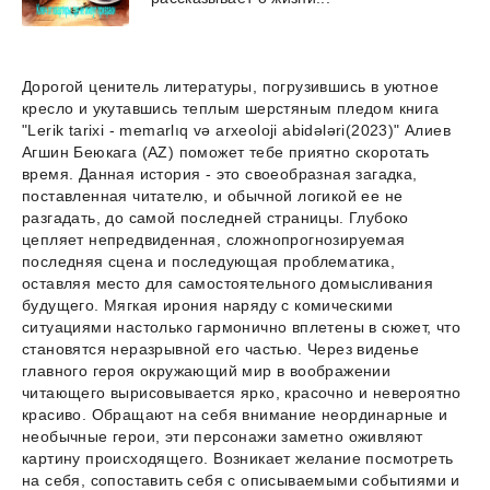
Дорогой ценитель литературы, погрузившись в уютное
кресло и укутавшись теплым шерстяным пледом книга
"Lerik tarixi - memarlıq və arxeoloji abidələri(2023)" Алиев
Агшин Беюкага (AZ) поможет тебе приятно скоротать
время. Данная история - это своеобразная загадка,
поставленная читателю, и обычной логикой ее не
разгадать, до самой последней страницы. Глубоко
цепляет непредвиденная, сложнопрогнозируемая
последняя сцена и последующая проблематика,
оставляя место для самостоятельного домысливания
будущего. Мягкая ирония наряду с комическими
ситуациями настолько гармонично вплетены в сюжет, что
становятся неразрывной его частью. Через виденье
главного героя окружающий мир в воображении
читающего вырисовывается ярко, красочно и невероятно
красиво. Обращают на себя внимание неординарные и
необычные герои, эти персонажи заметно оживляют
картину происходящего. Возникает желание посмотреть
на себя, сопоставить себя с описываемыми событиями и