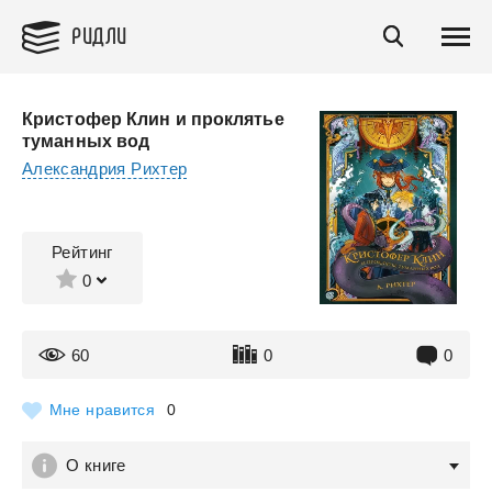
РИДЛИ
Кристофер Клин и проклятье
туманных вод
Александрия Рихтер
Рейтинг
0
60
0
0
Мне нравится
0
О книге