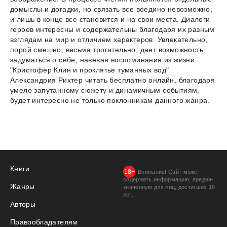
домыслы и догадки, но связать все воедино невозможно,
и лишь в конце все становится и на свои места. Диалоги
героев интересны и содержательны благодаря их разным
взглядам на мир и отличием характеров. Увлекательно,
порой смешно, весьма трогательно, дает возможность
задуматься о себе, навевая воспоминания из жизни.
"Кристофер Клин и проклятье туманных вод"
Александрия Рихтер читать бесплатно онлайн, благодаря
умело запутанному сюжету и динамичным событиям,
будет интересно не только поклонникам данного жанра.
Книги
Внимание! Сайт может
содержать информацию, предна­
Жанры
значенную для лиц, дости­гших 18
лет.
Авторы
Правообладателям