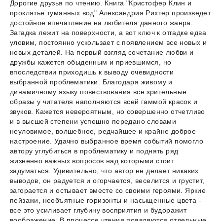
Дорогие друзья по чтению. Книга "Кристофер Клин и
проклятье туманных вод" Александрия Рихтер произведет
достойное впечатление на любителя данного жанра.
Загадка лежит на поверхности, а вот ключ к отгадке едва
уловим, постоянно ускользает с появлением все новых и
новых деталей. На первый взгляд сочетание любви и
дружбы кажется обыденным и приевшимся, но
впоследствии приходишь к выводу очевидности
выбранной проблематики. Благодаря живому и
динамичному языку повествования все зрительные
образы у читателя наполняются всей гаммой красок и
звуков. Кажется невероятным, но совершенно отчетливо
и в высшей степени успешно передано словами
неуловимое, волшебное, редчайшее и крайне доброе
настроение. Удачно выбранное время событий помогло
автору углубиться в проблематику и поднять ряд
жизненно важных вопросов над которыми стоит
задуматься. Удивительно, что автор не делает никаких
выводов, он радуется и огорчается, веселится и грустит,
загорается и остывает вместе со своими героями. Яркие
пейзажи, необъятные горизонты и насыщенные цвета -
все это усиливает глубину восприятия и будоражит
воображение. В процессе чтения появляются отдельные