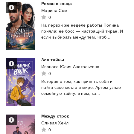
Роман
с
конца
Марина Сом
0
На
первой
же
неделе
работы
Полина
поняла:
её
босс
—
настоящий
тиран.
И
если
выбирать
между
тем,
чтоб...
Зов
тайны
Иванова Юлия Анатольевна
0
История
о
том,
как
принять
себя
и
найти
свое
место
в
мире.
Артем
узнает
семейную
тайну:
в
нем,
ка...
Между
стрoк
Оливия Хейл
0