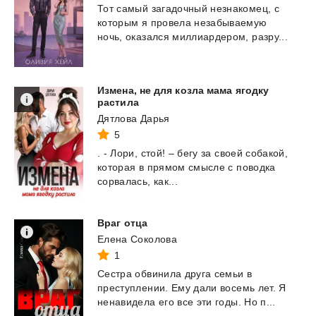
Тот
самый
загадочный
незнакомец,
с
которым
я
провела
незабываемую
ночь,
оказался
миллиардером,
разру...
Измена, не для козла мама ягодку
растила
Дятлова Дарья
5
.
-
Лори,
стой!
–
бегу
за
своей
собакой,
которая
в
прямом
смысле
с
поводка
сорвалась,
как...
Враг
отца
Елена Соколова
1
Сестра
обвинила
друга
семьи
в
преступлении.
Ему
дали
восемь
лет.
Я
ненавидела
его
все
эти
годы.
Но
п...