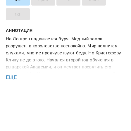
txt
АННОТАЦИЯ
На Лонгрен надвигается буря. Медный замок
разрушен, в королевстве неспокойно. Мир полнится
слухами, многие предчувствуют беду. Но Кристоферу
Клину не до этого. Начался второй год обучения в
рыцарской Академии, и он мечтает посвятить его
только учёбе. Но что делать, если опасности и тайны
ЕЩЕ
крадутся за тобой по пятам? Кристофера и его друзей,
Марту Спарклинг и Гилберта Батта, а также вечного
соперника Саймона Винда ждут невероятные
приключения. Кому-то из них даже придётся
отправиться в морское путешествие, из которого не
так-то просто вернуться живым.. Для широкого круга
читателей.