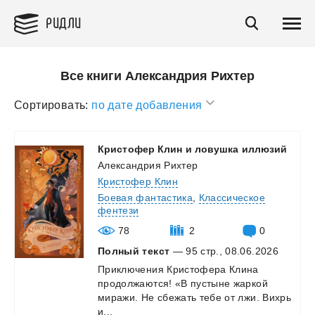
РИДЛИ
Все книги Александрия Рихтер
Сортировать:
по дате добавления
Кристофер
Клин
и
ловушка
иллюзий
Александрия Рихтер
Кристофер Клин
Боевая фантастика
,
Классическое
фентези
78
2
0
Полный текст
— 95 стр., 08.06.2026
Приключения Кристофера Клина
продолжаются! «В пустыне жаркой
миражи. Не сбежать тебе от лжи. Вихрь
и...