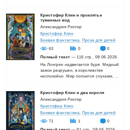
Кристофер Клин и проклятье
туманных вод
Александрия Рихтер
Кристофер Клин
Боевая фантастика
,
Проза для детей
63
0
0
Полный текст
— 116 стр., 08.06.2026
На
Лонгрен
надвигается
буря.
Медный
замок
разрушен,
в
королевстве
неспокойно.
Мир
полнится
слухами,
...
Кристофер
Клин
и
два
короля
Александрия Рихтер
Кристофер Клин
Боевая фантастика
,
Проза для детей
71
1
0
Полный текст
— 81 стр., 08.06.2026