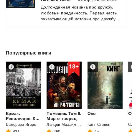
Долгожданная
новинка
про
дружбу,
любовь
и
преданность.
Первая
часть
захватывающей
истории
про
дружбу...
Популярные книги
Ермак.
Помещик. Том 8.
Оно
Ф
Революция. Книга девятая.
Мир-о-творец
Валериев Игорь
Ланцов Михаил Алексеевич
Кинг Стивен
431
260
45