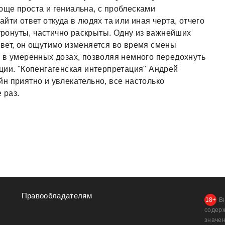
ще проста и гениальна, с проблесками
йти ответ откуда в людях та или иная черта, отчего
атронуты, частично раскрыты. Одну из важнейших
вет, он ощутимо изменяется во время смены
 в умеренных дозах, позволяя немного передохнуть
ции. "Копенгагенская интерпретация" Андрей
н приятно и увлекательно, все настолько
 раз.
Правообладателям
В
содер
значен