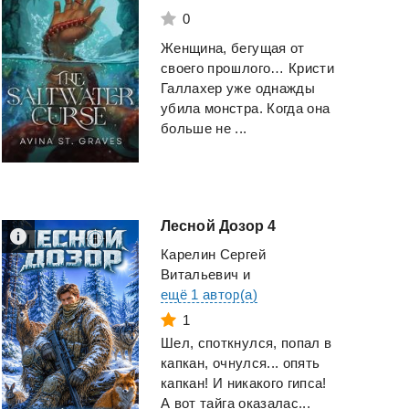
0
Женщина, бегущая от
своего прошлого… Кристи
Галлахер уже однажды
убила монстра. Когда она
больше не ...
Лесной
Дозор
4
Карелин Сергей
Витальевич
и
ещё 1 автор(а)
1
Шел, споткнулся, попал в
капкан, очнулся... опять
капкан! И никакого гипса!
А вот тайга оказалас...