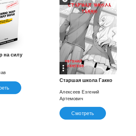
 на силу
лав
Старшая
школа
Гакко
реть
Алексеев Евгений
Артемович
Смотреть